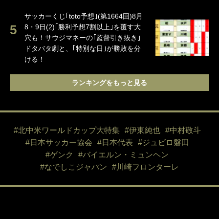
サッカーくじ｢toto予想｣(第1664回)8月
8・9日(2)｢勝利予想7割以上｣を覆す大
穴も！サウジマネーの｢監督引き抜き｣
ドタバタ劇と、｢特別な日｣が勝敗を分
ける！
ランキングをもっと見る
#北中米ワールドカップ大特集
#伊東純也
#中村敬斗
#日本サッカー協会
#日本代表
#ジュビロ磐田
#ゲンク
#バイエルン・ミュンヘン
#なでしこジャパン
#川崎フロンターレ