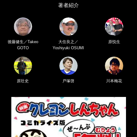
著者紹介
後藤健生／Takeo
大住良之／
原悦生
GOTO
Yoshiyuki OSUMI
原壮史
戸塚啓
川本梅花