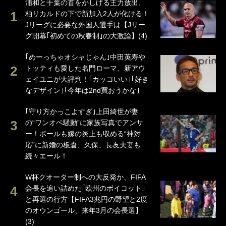
浦和と千葉の首をかしげる主力放出、
柏リカルドの下で新加入2人が化ける！
Jリーグに必要な外国人選手は【Jリー
グ開幕｢初めての秋春制｣の大激論】(4)
｢めーっちゃオシャじゃん｣中田英寿や
トッティも愛した名門ローマ、新アウ
ェイユニが大評判！｢カッコいい｣｢好き
なデザイン｣｢今年は2nd買おうかな｣
｢守り方かっこよすぎ｣上田綺世が妻
の“ワンオペ騒動”に家族写真でアンサ
ー！ボールも嫁の炎上も収める“神対
応”に新婚の板倉、久保、長友夫妻も
続々エール！
W杯クオーター制への大反発か、FIFA
会長を追い詰めた｢欧州のボイコット｣
と再選の行方【FIFA3兆円の野望と2度
のオウンゴール、来年3月の会長選】
(3)