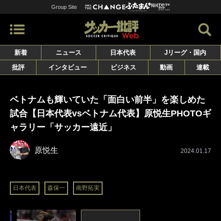
Group Site
新着
ニュース
日本代表
Jリーグ・国内
批評
インタビュー
ビジネス
動画
連載
ベトナムも輝いていた「面白い前半」を楽しめた
試合【日本代表vsベトナム代表】原悦生PHOTOギ
ャラリー「サッカー遠近」
原悦生
2024.01.17
日本代表
森保一
南野拓実