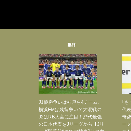
批評
J1優勝争いは神戸ら4チーム、
｢も
横浜FMは残留争い？大混戦の
代表
J2はRB大宮に注目！歴代最強
奇
の日本代表をJリーグから【Jリ
ー