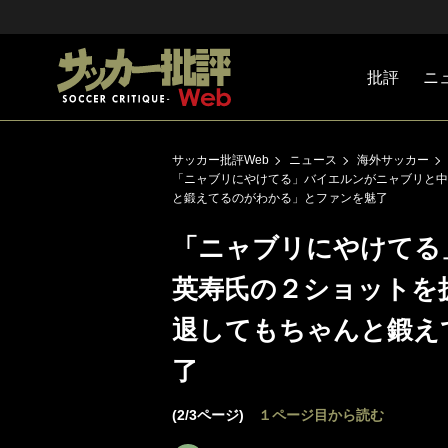
批評
ニ
Jリーグ
戦術
注目選手
海外サッ
監督
マネー
チームマ
日本代表
サッカー批評Web
ニュース
海外サッカー
「ニャブリにやけてる」バイエルンがニャブリと中
と鍛えてるのがわかる」とファンを魅了
「ニャブリにやけてる
英寿氏の２ショットを
退してもちゃんと鍛え
了
(2/3ページ)
１ページ目から読む