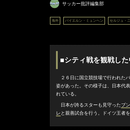
サッカー批評編集部
海外
バイエルン・ミュンヘン
セルジュ・
■シティ戦を観戦した
２６日に国立競技場で行われたバ
姿があった。その様子は、日本代
れている。
日本が誇るスターも見守った
ブ
レ
と親善試合を行う。ドイツ王者