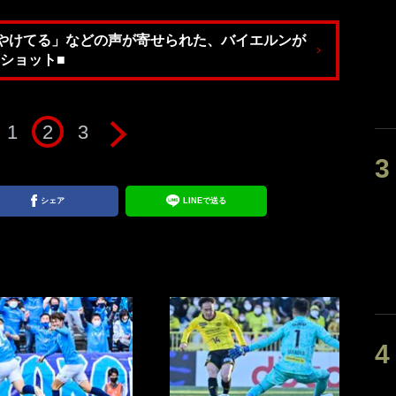
やけてる」などの声が寄せられた、バイエルンが
ショット■
1
2
3
シェア
LINEで送る