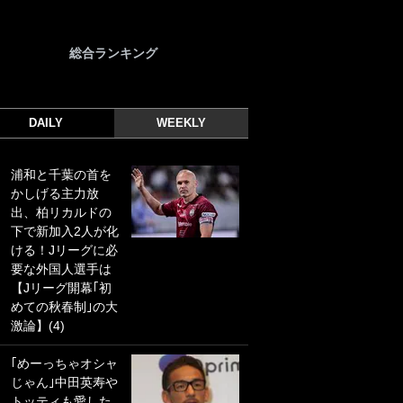
総合ランキング
DAILY
WEEKLY
浦和と千葉の首を
｢光の速さじゃん｣
かしげる主力放
｢えっぐいミドル｣
出、柏リカルドの
ドイツ名門移籍の
下で新加入2人が化
日本代表23歳ボラ
ける！Jリーグに必
ンチ、移籍後初ゴ
要な外国人選手は
ールに驚愕！｢見た
【Jリーグ開幕｢初
事ないシュートや｣
めての秋春制｣の大
｢聡がどんどん遠く
激論】(4)
なっていく」
｢めーっちゃオシャ
｢誰が止めれんねん
じゃん｣中田英寿や
w｣フェイエ上田綺
トッティも愛した
世の“神コース”弾丸