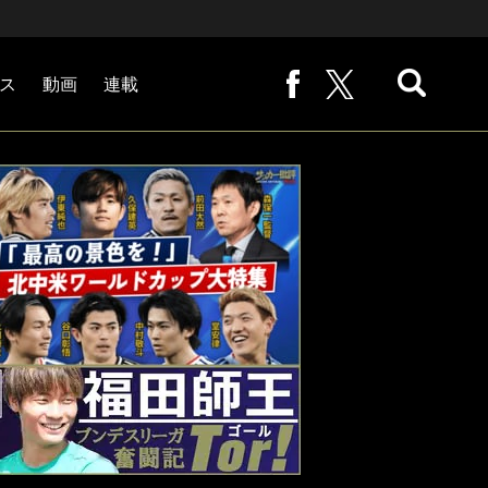
ス
動画
連載
熊崎敬の「路地から始まる処世術」
下田恒幸の「10倍面白くなるサッカー中継の見方」
サッカー批評PHOTOギャラリー「ピッチの焦点」
後藤健生の「蹴球放浪記」
原悦生PHOTOギャラリー「サッカー遠近」
「だれかに言いたくなる記録」
福田師王「ブンデスリーガ奮闘記 Tor!」
大住良之の「この世界のコーナーエリアから」