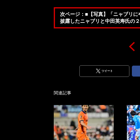
次ページ：■【写真】「ニャブリに
披露したニャブリと中田英寿氏の２
ツイート
関連記事