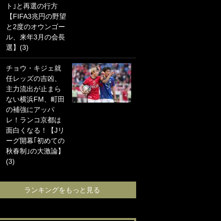
ト｣と再選の行方
海の夕日”新アウェ
【FIFA3兆円の野望
イユニに大反響｢か
と2度のオウンゴー
っこよすぎ｣｢革新
ル、来年3月の会長
的｣｢ソソられる！｣
選】(3)
｢お土産最高すぎ
チョウ・キジェ就
笑｣｢どうやって入
任レッズの吉凶、
手？｣ブライトン帰
主力流出が止まら
還の三笘薫、同僚
ない横浜FM、町田
に“ポケカ”をプレゼ
の補強にアッパ
ント！｢薫の笑顔見
レ！ランコ京都は
れてよかった｣｢大
面白くなる！【Jリ
喜びのリュテル可
ーグ開幕｢初めての
愛すぎ｣
秋春制｣の大激論】
(3)
ランキングをも
ランキングをもっと見る