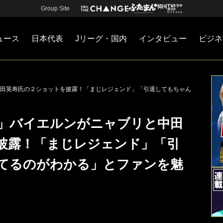
Group Site
ュース
日本代表
Jリーグ・国内
インタビュー
ビジネ
・国内
カー
ネジメント
Jリーグ・国内
戦術
注目選手
海外サッカー
監督
マネー
チームマネジメント
日本代表
田英寿氏の２ショットを披露！「まじレジェンド」「引退してもちゃん
」バイエルンがニャブリと中田
披露！「まじレジェンド」「引
てるのがわかる」とファンを魅