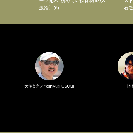
ーグ開幕｢初めての秋春制｣の大
スト
激論】(6)
石敬
大住良之／Yoshiyuki OSUMI
川本