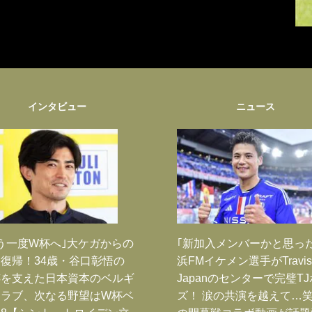
インタビュー
ニュース
う一度W杯へ｣大ケガからの
｢新加入メンバーかと思っ
復帰！34歳・谷口彰悟の
浜FMイケメン選手がTravis
跡を支えた日本資本のベルギ
Japanのセンターで完璧T
クラブ、次なる野望はW杯ベ
ズ！ 涙の共演を越えて…