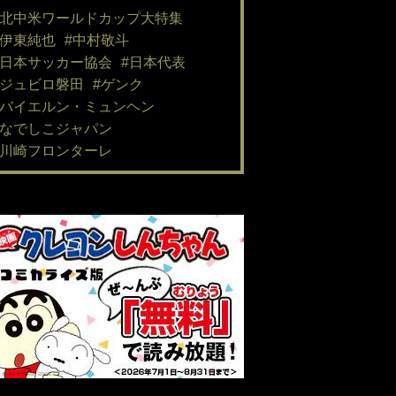
#北中米ワールドカップ大特集
#伊東純也
#中村敬斗
#日本サッカー協会
#日本代表
#ジュビロ磐田
#ゲンク
#バイエルン・ミュンヘン
#なでしこジャパン
#川崎フロンターレ