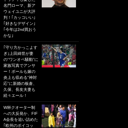
名門ローマ、新ア
PKにイタリア代表
ウェイユニが大評
GKも成す術なし！
判！｢カッコいい｣
｢ノーチャンスすぎ
｢好きなデザイン｣
るわ｣｢綺世のPKの
｢今年は2nd買おう
上手さは世界屈指
かな｣
かも｣
｢守り方かっこよす
｢また敬斗が魚に
ぎ｣上田綺世が妻
笑｣菅原由勢がW杯
の“ワンオペ騒動”に
戦士の夏休み秘蔵
家族写真でアンサ
ショット公開！ 川
ー！ボールも嫁の
口春奈と結婚のモ
炎上も収める“神対
テ男も登場で｢写真
応”に新婚の板倉、
全部楽しそう｣｢タ
久保、長友夫妻も
ケの水中かわいす
続々エール！
ぎる」
W杯クオーター制
｢セカンドで決まり
への大反発か、FIF
だな｣19歳の日本代
A会長を追い詰めた
表MFが加入したス
｢欧州のボイコッ
ペイン名門、“地中