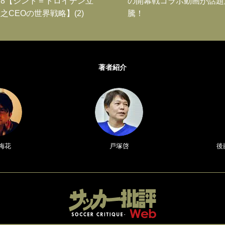
8【シント＝トロイデン立
の開幕戦コラボ動画が話題
之CEOの世界戦略】(2)
騰！
著者紹介
梅花
戸塚啓
後