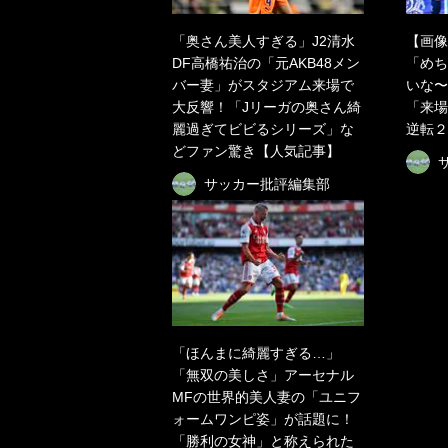
「奥さん美人すぎる」J2清水
【画像
DF高橋祐治の「元AKB48メン
「めち
バー妻」がスタジアム来場で
いな〜
大反響！「Jリーガの奥さん綺
「来場
麗過ぎてビビるシリーズ」な
逆転２
どファン驚き【人気記事】
サッカー批評編集部
「ほんまに綺麗すぎる…」
「無双の美しさ」アーセナル
MFの世界的美人妻の「ユニフ
ォームワンピ姿」が話題に！
「勝利の女神」と称えられた