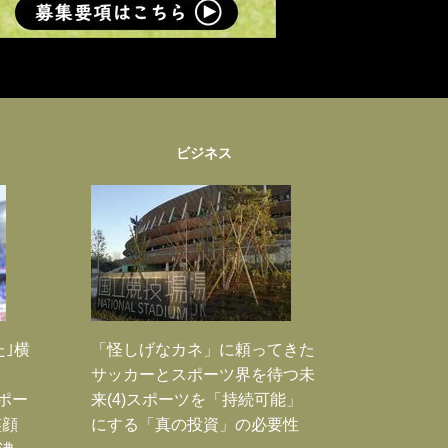
ビジネス
た｣横
「怪しげなカネ」に頼ってきた
サッカーとスポーツ界を待つ未
Jポー
来(4)スポーツを「持続可能」
笑顔
にする「真の投資」の必要性