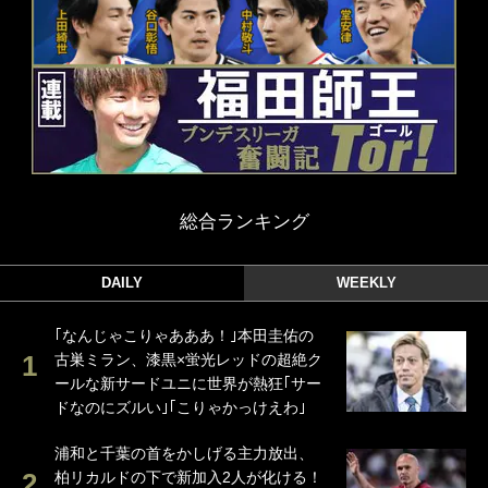
総合ランキング
DAILY
WEEKLY
｢なんじゃこりゃあああ！｣本田圭佑の
古巣ミラン、漆黒×蛍光レッドの超絶ク
ールな新サードユニに世界が熱狂｢サー
ドなのにズルい｣｢こりゃかっけえわ｣
浦和と千葉の首をかしげる主力放出、
柏リカルドの下で新加入2人が化ける！