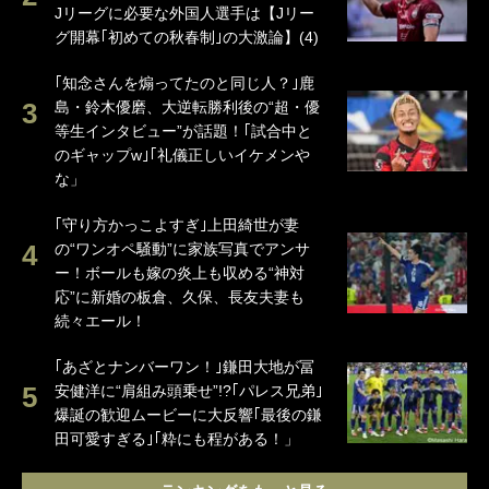
Jリーグに必要な外国人選手は【Jリー
グ開幕｢初めての秋春制｣の大激論】(4)
｢知念さんを煽ってたのと同じ人？｣鹿
島・鈴木優磨、大逆転勝利後の“超・優
等生インタビュー”が話題！｢試合中と
のギャップw｣｢礼儀正しいイケメンや
な」
｢守り方かっこよすぎ｣上田綺世が妻
の“ワンオペ騒動”に家族写真でアンサ
ー！ボールも嫁の炎上も収める“神対
応”に新婚の板倉、久保、長友夫妻も
続々エール！
｢あざとナンバーワン！｣鎌田大地が冨
安健洋に“肩組み頭乗せ”!?｢パレス兄弟｣
爆誕の歓迎ムービーに大反響｢最後の鎌
田可愛すぎる｣｢粋にも程がある！」