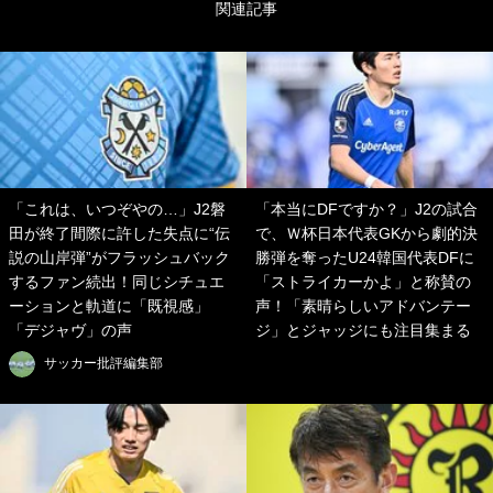
関連記事
「これは、いつぞやの…」J2磐
「本当にDFですか？」J2の試合
田が終了間際に許した失点に“伝
で、Ｗ杯日本代表GKから劇的決
説の山岸弾”がフラッシュバック
勝弾を奪ったU24韓国代表DFに
するファン続出！同じシチュエ
「ストライカーかよ」と称賛の
ーションと軌道に「既視感」
声！「素晴らしいアドバンテー
「デジャヴ」の声
ジ」とジャッジにも注目集まる
サッカー批評編集部