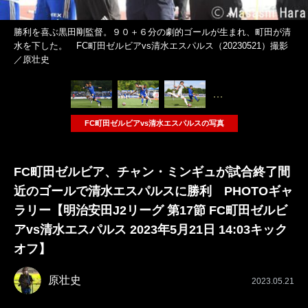
勝利を喜ぶ黒田剛監督。９０＋６分の劇的ゴールが生まれ、町田が清
水を下した。 FC町田ゼルビアvs清水エスパルス（20230521）撮影
／原壮史
…
FC町田ゼルビアvs清水エスパルスの写真
FC町田ゼルビア、チャン・ミンギュが試合終了間
近のゴールで清水エスパルスに勝利 PHOTOギャ
ラリー【明治安田J2リーグ 第17節 FC町田ゼルビ
アvs清水エスパルス 2023年5月21日 14:03キック
オフ】
原壮史
2023.05.21