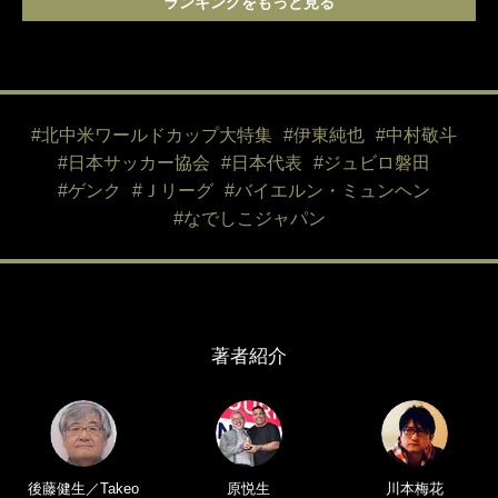
ランキングをもっと見る
#北中米ワールドカップ大特集
#伊東純也
#中村敬斗
#日本サッカー協会
#日本代表
#ジュビロ磐田
#ゲンク
#Ｊリーグ
#バイエルン・ミュンヘン
#なでしこジャパン
著者紹介
後藤健生／Takeo
原悦生
川本梅花