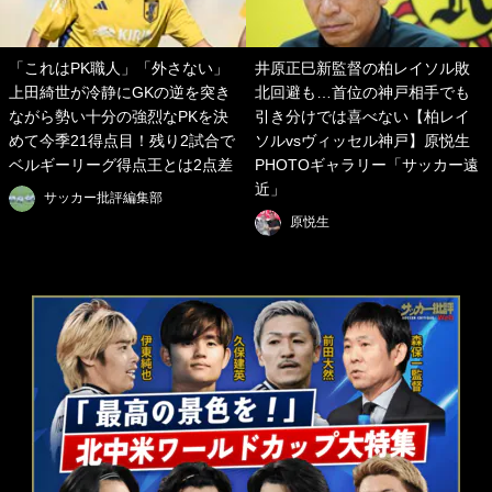
「これはPK職人」「外さない」
井原正巳新監督の柏レイソル敗
上田綺世が冷静にGKの逆を突き
北回避も…首位の神戸相手でも
ながら勢い十分の強烈なPKを決
引き分けでは喜べない【柏レイ
めて今季21得点目！残り2試合で
ソルvsヴィッセル神戸】原悦生
ベルギーリーグ得点王とは2点差
PHOTOギャラリー「サッカー遠
近」
サッカー批評編集部
原悦生