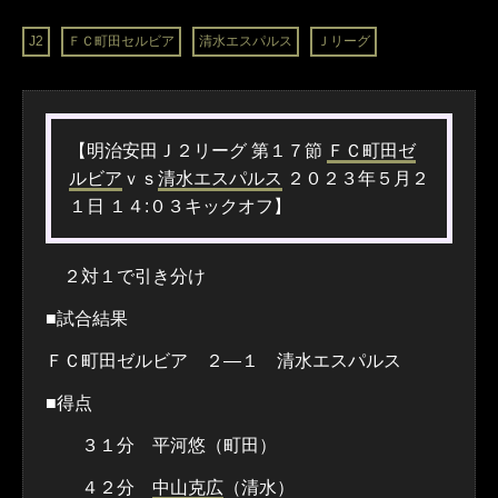
J2
ＦＣ町田セルビア
清水エスパルス
Ｊリーグ
【明治安田Ｊ２リーグ 第１７節
ＦＣ町田ゼ
ルビア
ｖｓ
清水エスパルス
２０２３年５月２
１日 １４:０３キックオフ】
２対１で引き分け
■試合結果
ＦＣ町田ゼルビア ２―１ 清水エスパルス
■得点
３１分 平河悠（町田）
４２分
中山克広
（清水）