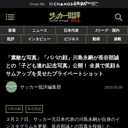
Group Site
新着
ニュース
日本代表
Jリーグ・国内
批評
インタビュー
ビジネス
動画
連載
「素敵な写真」「パパの顔」川島永嗣が長谷部誠
との「子ども連れ記念写真」公開！ 全員で笑顔＆
サムアップを見せたプライベートショット
サッカー批評編集部
2023.03.28
川島永嗣
長谷部誠
３月２７日、サッカー元日本代表の川島永嗣が自身のイ
ンスタグラムを更新。長谷部誠との写真を投稿した。