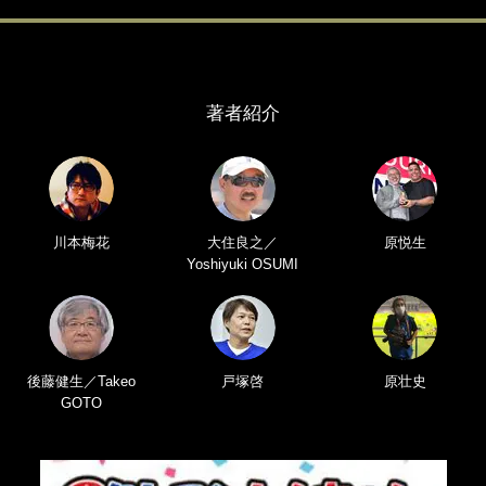
著者紹介
川本梅花
大住良之／
原悦生
Yoshiyuki OSUMI
後藤健生／Takeo
戸塚啓
原壮史
GOTO