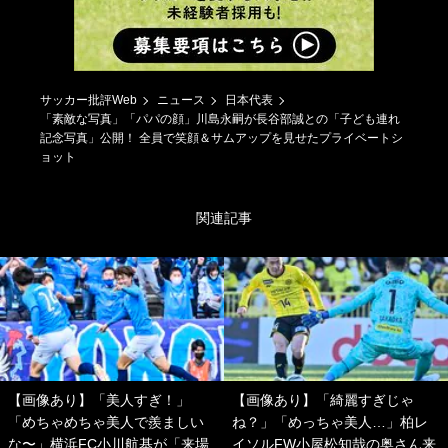
サッカー批評Web
ニュース
日本代表
「素敵な写真」「パパの顔」川島永嗣が長谷部誠との「子ども連れ
記念写真」公開！ 全員で笑顔＆サムアップを見せたプライベートシ
ョット
関連記事
【画像あり】「美人すぎ！」
【画像あり】「綺麗すぎじゃ
「めちゃめちゃ美人で羨ましい
ね？」「めっちゃ美人…」柏レ
な〜」横浜FC小川航基が「来場
イソルFW小屋松知哉の奥さん来