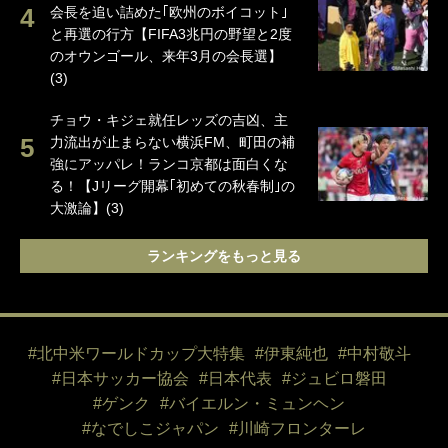
会長を追い詰めた｢欧州のボイコット｣
と再選の行方【FIFA3兆円の野望と2度
のオウンゴール、来年3月の会長選】
(3)
チョウ・キジェ就任レッズの吉凶、主
力流出が止まらない横浜FM、町田の補
強にアッパレ！ランコ京都は面白くな
る！【Jリーグ開幕｢初めての秋春制｣の
大激論】(3)
ランキングをもっと見る
#北中米ワールドカップ大特集
#伊東純也
#中村敬斗
#日本サッカー協会
#日本代表
#ジュビロ磐田
#ゲンク
#バイエルン・ミュンヘン
#なでしこジャパン
#川崎フロンターレ