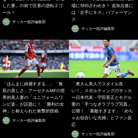
した妻」の前で圧巻の逆転２ゴ
場にSNSざわめき！ 追加点後に
ール！
は「左手にキス」パフォーマン
ス
サッカー批評編集部
サッカー批評編集部
「ほんまに綺麗すぎる…」「無
「奥さん美人でスタイル良
双の美しさ」アーセナルMFの世
い！」スポルティングのサッカ
界的美人妻の「ユニフォームワ
ー日本代表・守田英正とモデル
ンピ姿」が話題に！ 「勝利の女
妻の「手つなぎラブラブ写真」
神」と称えられた衝撃的投稿
公開！ 「素敵すぎます」「めち
ゃお似合いな夫婦」とファン反
サッカー批評編集部
応
サッカー批評編集部