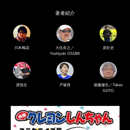
著者紹介
川本梅花
大住良之／
原壮史
Yoshiyuki OSUMI
原悦生
戸塚啓
後藤健生／Takeo
GOTO