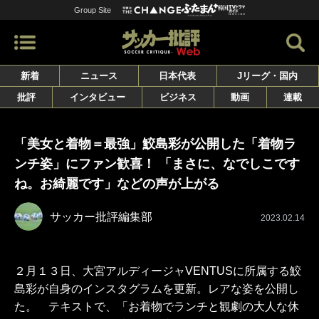
Group Site
新着
ニュース
日本代表
Jリーグ・国内
批評
インタビュー
ビジネス
動画
連載
「美女と着物＝最強」鮫島彩が公開した「着物ラ
ンチ姿」にファン歓喜！ 「まさに、なでしこです
ね。お綺麗です」などの声が上がる
サッカー批評編集部
2023.02.14
２月１３日、大宮アルディージャVENTUSに所属する鮫
島彩が自身のインスタグラムを更新。レアな姿を公開し
た。 テキストで、「お着物でランチと観劇の大人な休