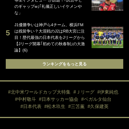
等生インタビュー”が話題！｢試合中と
のギャップw｣｢礼儀正しいイケメンや
な」
J1優勝争いは神戸ら4チーム、横浜FM
は残留争い？大混戦のJ2はRB大宮に注
目！歴代最強の日本代表をJリーグから
【Jリーグ開幕｢初めての秋春制｣の大激
論】(6)
ランキングをもっと見る
#北中米ワールドカップ大特集
#Ｊリーグ
#伊東純也
#中村敬斗
#日本サッカー協会
#ベガルタ仙台
#日本代表
#松木玖生
#三笘薫
#久保建英