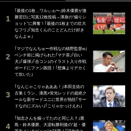
｢最後の1枚…ワルぃゎ〜｣鈴木優磨が激
勝翌日に写真12枚投稿→渾身の“煽りシ
ョット”に興奮！｢最後の1枚までの壮大
なフリ｣｢知念くんのことどんだけ好き
なんよｗ｣
｢マジでなんちゅー作戦なの槙野監督w｣
ベンチ前に掲げられた｢マテ茶｣｢白い
犬｣｢爆弾｣｢合コン｣のイラスト入り作戦
ボードにファン困惑！｢想像よりデカく
て吹いた｣
｢なんじゃこりゃあああ！｣本田圭佑の
古巣ミラン、漆黒×蛍光レッドの超絶ク
ールな新サードユニに世界が熱狂｢サー
ドなのにズルい｣｢こりゃかっけえわ｣
｢知念さんを煽ってたのと同じ人？｣鹿
島・鈴木優磨、大逆転勝利後の“超・優