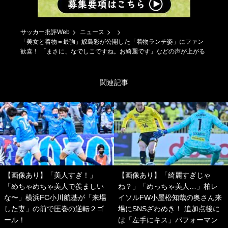
サッカー批評Web
ニュース
「美女と着物＝最強」鮫島彩が公開した「着物ランチ姿」にファン
歓喜！ 「まさに、なでしこですね。お綺麗です」などの声が上がる
関連記事
【画像あり】「美人すぎ！」
【画像あり】「綺麗すぎじゃ
「めちゃめちゃ美人で羨ましい
ね？」「めっちゃ美人…」柏レ
な〜」横浜FC小川航基が「来場
イソルFW小屋松知哉の奥さん来
した妻」の前で圧巻の逆転２ゴ
場にSNSざわめき！ 追加点後に
ール！
は「左手にキス」パフォーマン