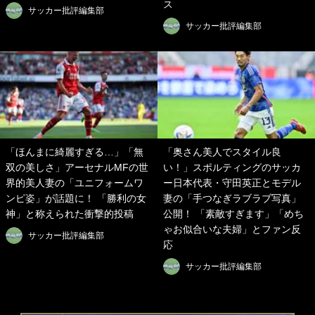
ス
サッカー批評編集部
サッカー批評編集部
「ほんまに綺麗すぎる…」「無
「奥さん美人でスタイル良
双の美しさ」アーセナルMFの世
い！」スポルティングのサッカ
界的美人妻の「ユニフォームワ
ー日本代表・守田英正とモデル
ンピ姿」が話題に！ 「勝利の女
妻の「手つなぎラブラブ写真」
神」と称えられた衝撃的投稿
公開！ 「素敵すぎます」「めち
ゃお似合いな夫婦」とファン反
サッカー批評編集部
応
サッカー批評編集部