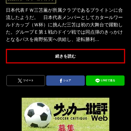
日本代表ＦＷ三笘薫が所属クラブであるブライトンに合
流したようだ。 日本代表メンバーとしてカタールワー
ルドカップ（Ｗ杯）に挑んだ三笘は初の大舞台で躍動し
た。グループＥ第１戦のドイツ戦では同点弾のきっかけ
となるパスを南野拓実へ供給し、逆転勝利…
続きを読む
ツイート
シェア
LINEで送る