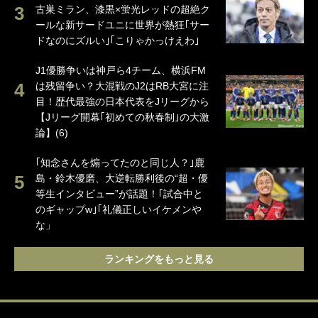
古巣ミラン、漆黒×蛍光レッドの超絶ク
ールな新サードユニに世界が熱狂｢サー
ドなのにズルい｣｢こりゃかっけえわ｣
J1優勝争いは神戸ら4チーム、横浜FM
は残留争い？大混戦のJ2はRB大宮に注
目！歴代最強の日本代表をJリーグから
【Jリーグ開幕｢初めての秋春制｣の大激
論】(6)
｢知念さんを煽ってたのと同じ人？｣鹿
島・鈴木優磨、大逆転勝利後の“超・優
等生インタビュー”が話題！｢試合中と
のギャップw｣｢礼儀正しいイケメンや
な」
ランキングをもっと見る