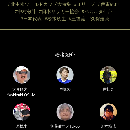
#北中米ワールドカップ大特集
#Ｊリーグ
#伊東純也
#中村敬斗
#日本サッカー協会
#ベガルタ仙台
#日本代表
#松木玖生
#三笘薫
#久保建英
著者紹介
大住良之／
戸塚啓
原壮史
Yoshiyuki OSUMI
原悦生
後藤健生／Takeo
川本梅花