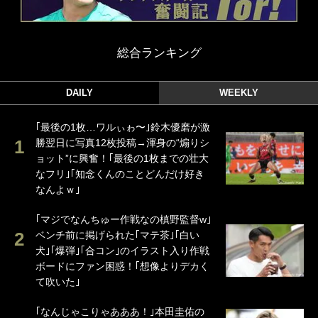
総合ランキング
DAILY
WEEKLY
｢最後の1枚…ワルぃゎ〜｣鈴木優磨が激
勝翌日に写真12枚投稿→渾身の“煽りシ
ョット”に興奮！｢最後の1枚までの壮大
なフリ｣｢知念くんのことどんだけ好き
なんよｗ｣
｢マジでなんちゅー作戦なの槙野監督w｣
ベンチ前に掲げられた｢マテ茶｣｢白い
犬｣｢爆弾｣｢合コン｣のイラスト入り作戦
ボードにファン困惑！｢想像よりデカく
て吹いた｣
｢なんじゃこりゃあああ！｣本田圭佑の