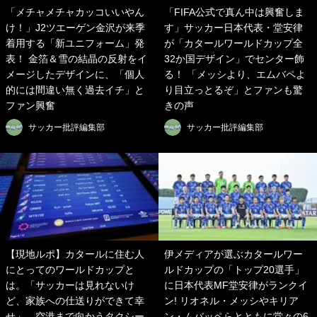
「メチャメチャカッコいいやん
「FIFA公式で真ん中は興奮しま
け！」J2ツエーゲン金沢が来季
す」サッカー日本代表・堂安律
着用する「新ユニフォーム」発
が「カタールワールドカップ全
表！ 金箔＆雪の結晶の反射をイ
32か国デザイン」でセンター飾
メージしたデザインに、「個人
る！ 「メッシより、エムバペよ
的には間違い無く過去イチ」と
り目立っとるぞ」とファンも驚
ファン興奮
きの声
サッカー批評編集部
サッカー批評編集部
【現地ルポ】カタールに住む人
伊メディアが選ぶカタールワー
にとってのワールドカップと
ルドカップの「トップ20選手」
は。「サッカーは見れないけ
に日本代表MF堂安律がランクイ
ど、家族への仕送りができて幸
ン! リオネル・メッシやキリア
せ」、空港まで向かうタクシー
ン・ムバッペらとともに堂々の6