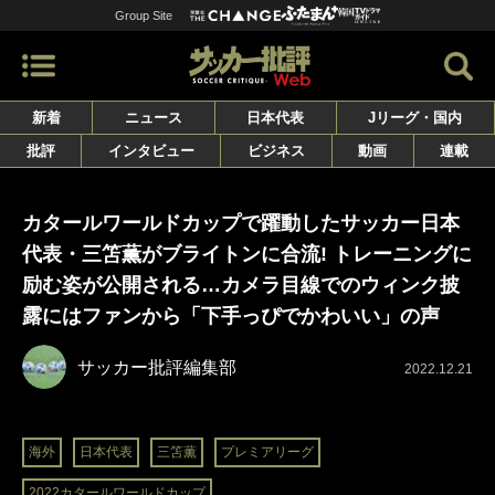
Group Site
新着
ニュース
日本代表
Jリーグ・国内
批評
インタビュー
ビジネス
動画
連載
カタールワールドカップで躍動したサッカー日本
代表・三笘薫がブライトンに合流! トレーニングに
励む姿が公開される…カメラ目線でのウィンク披
露にはファンから「下手っぴでかわいい」の声
サッカー批評編集部
2022.12.21
海外
日本代表
三笘薫
プレミアリーグ
2022カタールワールドカップ