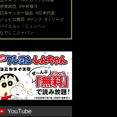
#伊東純也
#中村敬斗
#日本サッカー協会
#日本代表
#ジュビロ磐田
#ゲンク
#Ｊリーグ
#バイエルン・ミュンヘン
#なでしこジャパン
YouTube