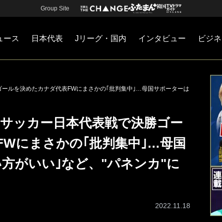
Group Site
ュース
日本代表
Jリーグ・国内
インタビュー
ビジネ
・国内
カー
ネジメント
Jリーグ・国内
戦術
注目選手
海外サッカー
監督
マネー
チームマネジメント
日本代表
ゴールを決めたカナダ代表FWにまさかの｢批判集中｣…母国サポーターは
｣サッカー日本代表戦で決勝ゴー
Wにまさかの｢批判集中｣…母国
方がいい｣など、"パネンカ"に
2022.11.18