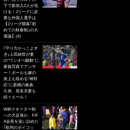
下で新加入2人が化
PKにイタリア代表
ける！Jリーグに必
GKも成す術なし！
要な外国人選手は
｢ノーチャンスすぎ
【Jリーグ開幕｢初
るわ｣｢綺世のPKの
めての秋春制｣の大
上手さは世界屈指
激論】(4)
かも｣
｢守り方かっこよす
｢また敬斗が魚に
ぎ｣上田綺世が妻
笑｣菅原由勢がW杯
の“ワンオペ騒動”に
戦士の夏休み秘蔵
家族写真でアンサ
ショット公開！ 川
ー！ボールも嫁の
口春奈と結婚のモ
炎上も収める“神対
テ男も登場で｢写真
応”に新婚の板倉、
全部楽しそう｣｢タ
久保、長友夫妻も
ケの水中かわいす
続々エール！
ぎる」
W杯クオーター制
｢セカンドで決まり
への大反発か、FIF
だな｣19歳の日本代
A会長を追い詰めた
表MFが加入したス
｢欧州のボイコッ
ペイン名門、“地中