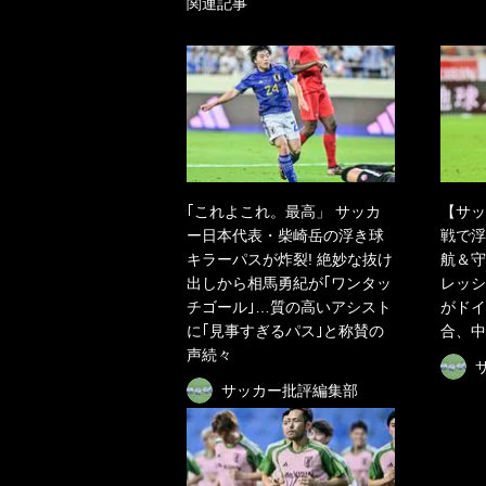
関連記事
｢これよこれ。最高」 サッカ
【サッ
ー日本代表・柴崎岳の浮き球
戦で浮
キラーパスが炸裂! 絶妙な抜け
航＆守
出しから相馬勇紀が｢ワンタッ
レッシ
チゴール｣…質の高いアシスト
がドイ
に｢見事すぎるパス｣と称賛の
合、中
声続々
サッカー批評編集部