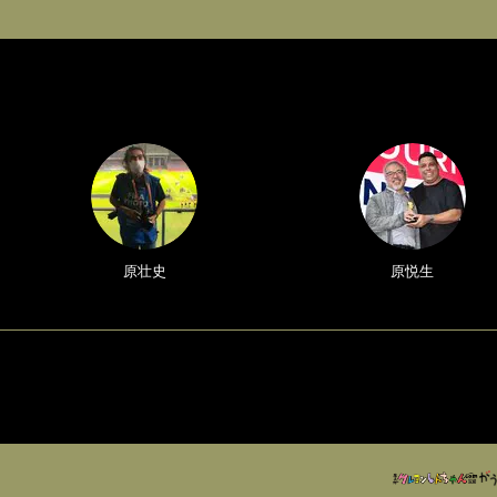
原壮史
原悦生