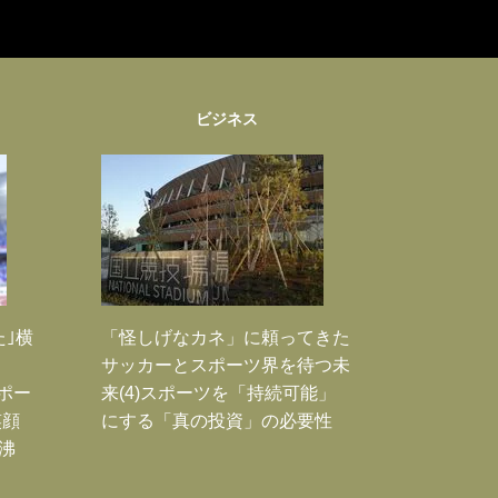
ビジネス
た｣横
「怪しげなカネ」に頼ってきた
サッカーとスポーツ界を待つ未
Jポー
来(4)スポーツを「持続可能」
笑顔
にする「真の投資」の必要性
沸