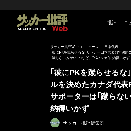
批評
ニ
Jリーグ
戦術
注目選手
海外サッ
監督
マネー
チームマ
日本代表
サッカー批評Web
ニュース
日本代表
｢彼にPKを蹴らせるな｣サッカー日本代表戦で決勝
｢蹴らない方がいい｣など、"パネンカ"に納得いかず
｢彼にPKを蹴らせるな
ルを決めたカナダ代表F
サポーターは｢蹴らない
納得いかず
サッカー批評編集部