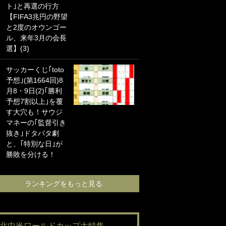
ト｣と再選の行方
海の夕日”新アウェ
【FIFA3兆円の野望
イユニに大反響｢か
と2度のオウンゴー
っこよすぎ｣｢革新
ル、来年3月の会長
的｣｢ソソられる！｣
選】(3)
｢お土産最高すぎ
サッカーくじ｢toto
笑｣｢どうやって入
予想｣(第1664回)8
手？｣ブライトン帰
月8・9日(2)｢勝利
還の三笘薫、同僚
予想7割以上｣を覆
に“ポケカ”をプレゼ
す大穴も！サウジ
ント！｢薫の笑顔見
マネーの｢監督引き
れてよかった｣｢大
抜き｣ドタバタ劇
喜びのリュテル可
と、｢特別な日｣が
愛すぎ｣
勝敗を分ける！
ランキングをも
ランキングをもっと見る
#北中米ワールドカップ大特集