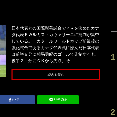
日本代表との国際親善試合でＰＫを決めたカナ
ダ代表ＦＷルカス・カヴァリーニに批判が集中
している。 カタールワールドカップ前最後の
強化試合であるカナダ代表戦に臨んだ日本代表
は前半９分に相馬勇紀のゴールで先制するも、
後半２１分にＣＫから失点。そ…
続きを読む
シェア
LINEで送る