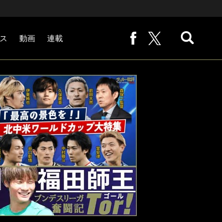
ス
動画
連載
熊崎敬の「路地から始まる処世術」
下田恒幸の「10倍面白くなるサッカー中継の見方」
サッカー批評PHOTOギャラリー「ピッチの焦点」
後藤健生の「蹴球放浪記」
原悦生PHOTOギャラリー「サッカー遠近」
「だれかに言いたくなる記録」
福田師王「ブンデスリーガ奮闘記 Tor!」
大住良之の「この世界のコーナーエリアから」