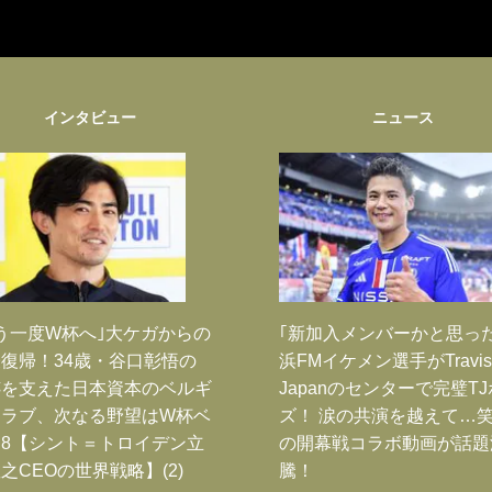
インタビュー
ニュース
う一度W杯へ｣大ケガからの
｢新加入メンバーかと思っ
復帰！34歳・谷口彰悟の
浜FMイケメン選手がTravis
跡を支えた日本資本のベルギ
Japanのセンターで完璧T
クラブ、次なる野望はW杯ベ
ズ！ 涙の共演を越えて…
8【シント＝トロイデン立
の開幕戦コラボ動画が話題
之CEOの世界戦略】(2)
騰！