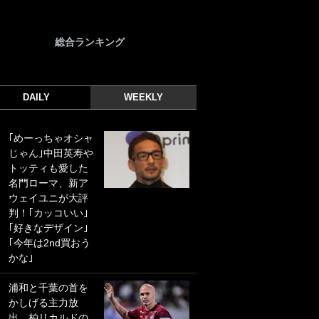
総合ランキング
DAILY
WEEKLY
｢めーっちゃオシャ
｢光の速さじゃん｣
じゃん｣中田英寿や
｢えっぐいミドル｣
トッティも愛した
ドイツ名門移籍の
名門ローマ、新ア
日本代表23歳ボラ
ウェイユニが大評
ンチ、移籍後初ゴ
判！｢カッコいい｣
ールに驚愕！｢見た
｢好きなデザイン｣
事ないシュートや｣
｢今年は2nd買おう
｢聡がどんどん遠く
かな｣
なっていく」
浦和と千葉の首を
｢誰が止めれんねん
かしげる主力放
w｣フェイエ上田綺
出、柏リカルドの
世の“神コース”弾丸