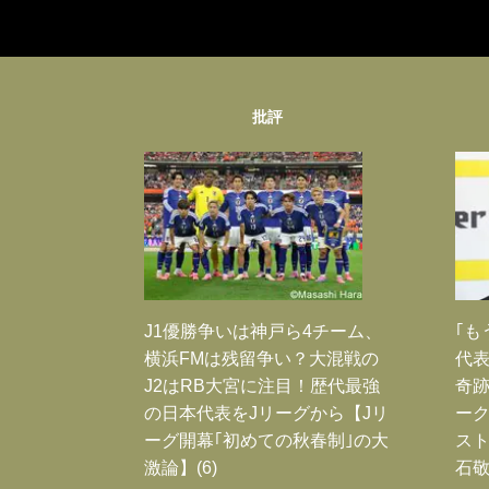
批評
J1優勝争いは神戸ら4チーム、
｢も
横浜FMは残留争い？大混戦の
代表
J2はRB大宮に注目！歴代最強
奇
の日本代表をJリーグから【Jリ
ー
ーグ開幕｢初めての秋春制｣の大
スト
激論】(6)
石敬