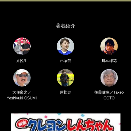
著者紹介
原悦生
戸塚啓
川本梅花
大住良之／
原壮史
後藤健生／Takeo
Yoshiyuki OSUMI
GOTO