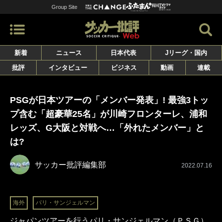
Group Site
新着
ニュース
日本代表
Jリーグ・国内
批評
インタビュー
ビジネス
動画
連載
PSGが日本ツアーの「メンバー発表」! 最強3トッ
プ含む「超豪華25名」が川崎フロンターレ、浦和
レッズ、G大阪と対戦へ…「外れたメンバー」と
は?
サッカー批評編集部
2022.07.16
海外
パリ・サンジェルマン
ジャパンツアーを行うパリ・サンジェルマン（ＰＳＧ）