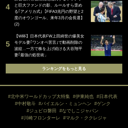
と巨大ファンドの影、ルールすら歪め
る｢アメリカ式｣【FIFA3兆円の野望と2
度のオウンゴール、来年3月の会長選】
(2)
【W杯】日本代表FW上田綺世の爆美女
モデル妻｢ワンオペ苦言｣で動画削除の
波紋…一方で株を上げ続ける大谷翔平
妻｢最強の処世術」
ランキングをもっと見る
#北中米ワールドカップ大特集
#伊東純也
#日本代表
#中村敬斗
#バイエルン・ミュンヘン
#ゲンク
#ジュビロ磐田
#なでしこジャパン
#川崎フロンターレ
#マルク・ククレジャ