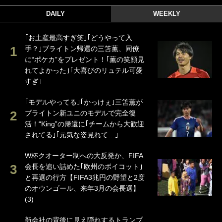
DAILY
WEEKLY
｢お土産最高すぎ笑｣｢どうやって入
手？｣ブライトン帰還の三笘薫、同僚
に“ポケカ”をプレゼント！｢薫の笑顔見
れてよかった｣｢大喜びのリュテル可愛
すぎ｣
｢モデルやってる｣｢かっけぇ｣三笘薫が
ブライトン新ユニのモデルで完全復
活！“King”の帰還に｢チームから大歓迎
されてる｣｢元気な姿見れて…｣
W杯クオーター制への大反発か、FIFA
会長を追い詰めた｢欧州のボイコット｣
と再選の行方【FIFA3兆円の野望と2度
のオウンゴール、来年3月の会長選】
(3)
新会社の背後に見え隠れするトランプ