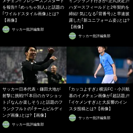
メチェン!! プレシーズンスタート
イングランド行きが｢正式決定｣!!
を報告!! ｢めっちゃ別人｣と話題の
ハダースフィールドと2年契約を
｢ワイルドスタイル画像｣とは?
締結! 気になる｢背番号｣と早速披
【画像】
露した｢新ユニフォーム姿｣とは?
【画像】
サッカー批評編集部
サッカー批評編集部
サッカー日本代表・鎌田大地が
｢カッコよすぎ｣ 横浜FC・小川航
射撃に挑戦!?｢本日のカマショッ
基のイメチェン画像が｢超話題｣!!
ト｣｢なんか楽しそう｣と話題のフ
｢イケメンすぎ｣と大反響のイン
ランクフルトの｢チームビルディ
スタ投稿とは?【画像】
ング画像｣とは?【画像】
サッカー批評編集部
サッカー批評編集部