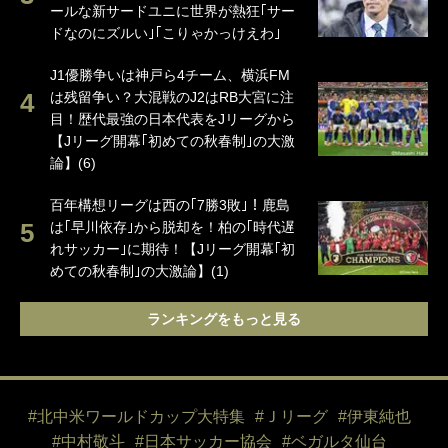
ールな新サードユニに世界が熱狂｢サー
ドなのにズルい｣｢こりゃかっけえわ｣
J1優勝争いは神戸ら4チーム、横浜FM
は残留争い？大混戦のJ2はRB大宮に注
目！歴代最強の日本代表をJリーグから
【Jリーグ開幕｢初めての秋春制｣の大激
論】(6)
百年構想リーグは西の｢7勝3敗｣！鹿島
は｢早川依存｣から脱却を！柏の｢時代遅
れサッカー｣に期待！【Jリーグ開幕｢初
めての秋春制｣の大激論】(1)
ランキングをもっと見る
#北中米ワールドカップ大特集
#Ｊリーグ
#伊東純也
#中村敬斗
#日本サッカー協会
#ベガルタ仙台