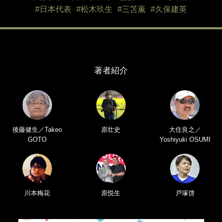
#日本代表
#松木玖生
#三笘薫
#久保建英
著者紹介
後藤健生／Takeo
原壮史
大住良之／
GOTO
Yoshiyuki OSUMI
川本梅花
原悦生
戸塚啓