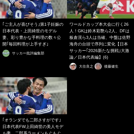
｢ご主人が喜びそう｣第1子妊娠の
ワールドカップ本大会に行く26
日本代表・上田綺世のモデル
人！GKは鈴木彩艶ら2人、DFは
妻、彩り豊かな手料理の数々公
板倉滉ら3人は当確、中盤は佐野
開｢毎回料理が上手すぎ｣
海舟の台頭で序列に変化【日本
サッカー｢2026新たな挑戦｣大激
サッカー批評編集部
論／日本代表編】(6)
大住良之
後藤健生
｢オランダでも二郎さすがです｣
日本代表FW上田綺世の美人モデ
ル妻、二郎系ラーメンもぐもぐ