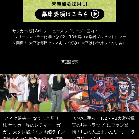
サッカー批評Web
ニュース
Jリーグ・国内
｢フリースマフラーは凄いな｣J2・RB大宮の来場者プレゼントにファ
ン興奮！｢大宮は毎回センスあって好き｣｢大宮はお金持ってんなぁ｣
関連記事
｢メイク過去一｣なでしこ切り
｢いや上手っ！｣J2・RB大宮指揮
札“サッカー界のレディー・ガ
官の｢神トラップ｣にファン驚
ガ”、太タレ眉メイク＆縦ライン
愕！｢この人上手いんだー｣｢トラ
腹筋あらわな最新ビジュが沸騰
ップにキュン｣