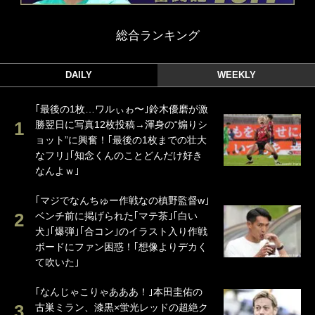
総合ランキング
DAILY
WEEKLY
｢最後の1枚…ワルぃゎ〜｣鈴木優磨が激
勝翌日に写真12枚投稿→渾身の“煽りシ
ョット”に興奮！｢最後の1枚までの壮大
なフリ｣｢知念くんのことどんだけ好き
なんよｗ｣
｢マジでなんちゅー作戦なの槙野監督w｣
ベンチ前に掲げられた｢マテ茶｣｢白い
犬｣｢爆弾｣｢合コン｣のイラスト入り作戦
ボードにファン困惑！｢想像よりデカく
て吹いた｣
｢なんじゃこりゃあああ！｣本田圭佑の
古巣ミラン、漆黒×蛍光レッドの超絶ク