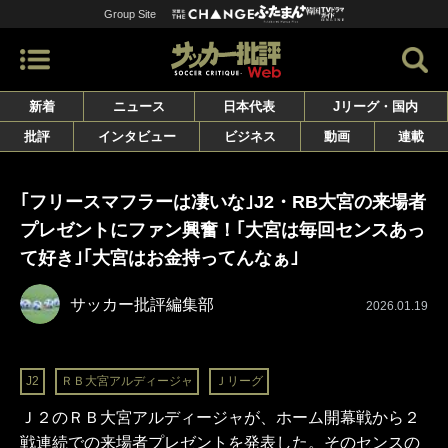
Group Site
新着
ニュース
日本代表
Jリーグ・国内
批評
インタビュー
ビジネス
動画
連載
｢フリースマフラーは凄いな｣J2・RB大宮の来場者
プレゼントにファン興奮！｢大宮は毎回センスあっ
て好き｣｢大宮はお金持ってんなぁ｣
サッカー批評編集部
2026.01.19
J2
ＲＢ大宮アルディージャ
Ｊリーグ
Ｊ２のＲＢ大宮アルディージャが、ホーム開幕戦から２
戦連続での来場者プレゼントを発表した。そのセンスの