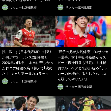
サッカー批評編集部
サッカー批評編集部
独占激白(1)日本代表MF中村敬斗
“双子の兄が人気俳優”プロサッカ
が明かすS・ランス2部降格と
ー選手、前十字靭帯断裂からス
2026年の目標、｢本当に苦しかっ
ピード復帰目前も延期に！神秘
た｣3つの経験を乗り越えて｢決め
的ブルーヘア姿で想い綴る｢サッ
た！｣キャリア一番のゴラッソ
カーの神様がいるとしたら、ぶ
ん殴ってやりたい｣
サッカー批評編集部
サッカー批評編集部