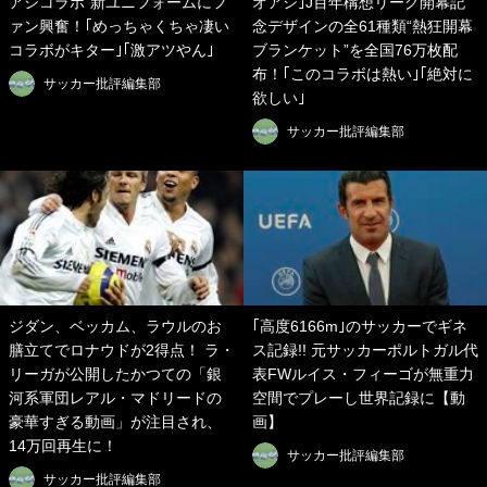
アシコラボ”新ユニフォームにフ
オアシ｣J百年構想リーグ開幕記
ァン興奮！｢めっちゃくちゃ凄い
念デザインの全61種類“熱狂開幕
コラボがキター｣｢激アツやん｣
ブランケット”を全国76万枚配
布！｢このコラボは熱い｣｢絶対に
サッカー批評編集部
欲しい｣
サッカー批評編集部
ジダン、ベッカム、ラウルのお
｢高度6166m｣のサッカーでギネ
膳立てでロナウドが2得点！ ラ・
ス記録!! 元サッカーポルトガル代
リーガが公開したかつての「銀
表FWルイス・フィーゴが無重力
河系軍団レアル・マドリードの
空間でプレーし世界記録に【動
豪華すぎる動画」が注目され、
画】
14万回再生に！
サッカー批評編集部
サッカー批評編集部