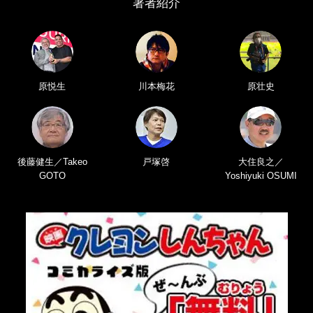
著者紹介
原悦生
川本梅花
原壮史
後藤健生／Takeo
戸塚啓
大住良之／
GOTO
Yoshiyuki OSUMI