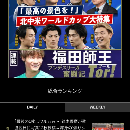
総合ランキング
DAILY
WEEKLY
｢最後の1枚…ワルぃゎ〜｣鈴木優磨が激
勝翌日に写真12枚投稿→渾身の“煽りシ