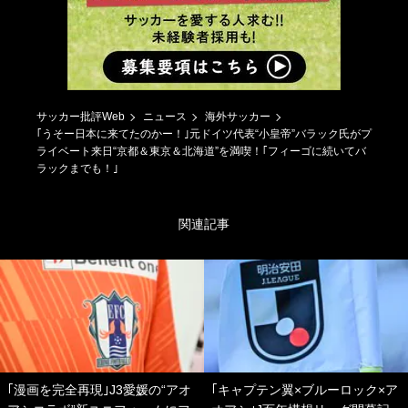
サッカー批評Web
ニュース
海外サッカー
｢うそー日本に来てたのかー！｣元ドイツ代表“小皇帝”バラック氏がプ
ライベート来日“京都＆東京＆北海道”を満喫！｢フィーゴに続いてバ
ラックまでも！｣
関連記事
｢漫画を完全再現｣J3愛媛の“アオ
｢キャプテン翼×ブルーロック×ア