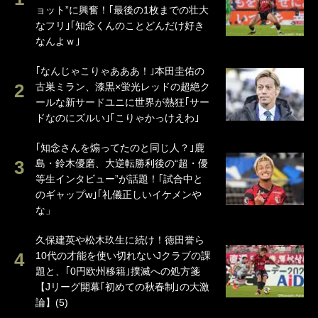
ョット”に興奮！｢最後の1枚までの壮大
なフリ｣｢知念くんのことどんだけ好き
なんよｗ｣
｢なんじゃこりゃあああ！｣本田圭佑の
古巣ミラン、漆黒×蛍光レッドの超絶ク
ールな新サードユニに世界が熱狂｢サー
ドなのにズルい｣｢こりゃかっけえわ｣
｢知念さんを煽ってたのと同じ人？｣鹿
島・鈴木優磨、大逆転勝利後の“超・優
等生インタビュー”が話題！｢試合中と
のギャップw｣｢礼儀正しいイケメンや
な」
久保建英や松木玖生に続け！徳田誉ら
10代の才能を使い切れないJクラブの課
題と、｢0円欧州移籍｣撲滅への処方箋
【Jリーグ開幕｢初めての秋春制｣の大激
論】(5)