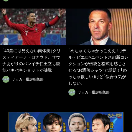
｢40歳には見えない肉体美｣クリ
｢めちゃくちゃかっこええ！｣デ
スティアーノ・ロナウド、サウ
ル・ピエロ×ユベントスの新コレ
ナあがりのパンイチ仁王立ち腹
クションが伝統と格式を感じさ
筋バキバキショットが沸騰
せる“お洒落シャツ”と話題！｢め
っちゃ欲しい｣けど｢似合う気が
サッカー批評編集部
しない｣
サッカー批評編集部