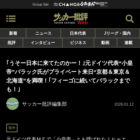
Group Site
新着
ニュース
日本代表
Jリーグ・国内
批評
インタビュー
ビジネス
動画
連載
｢うそー日本に来てたのかー！｣元ドイツ代表“小皇
帝”バラック氏がプライベート来日“京都＆東京＆
北海道”を満喫！｢フィーゴに続いてバラックまで
も！｣
サッカー批評編集部
2026.01.12
海外
元ドイツ代表ＭＦで「小皇帝」とも呼ばれたミヒャエ