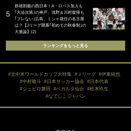
群雄割拠の西日本！A・ロペス加入も
｢大迫次第｣の神戸、浅野＆川村復帰も
｢ブレない｣広島、ミシャ就任の名古屋
は？【Jリーグ開幕｢初めての秋春制｣の
大激論】(2)
ランキングをもっと見る
#北中米ワールドカップ大特集
#Ｊリーグ
#伊東純也
#中村敬斗
#日本サッカー協会
#日本代表
#ジュビロ磐田
#ベガルタ仙台
#松木玖生
#なでしこジャパン