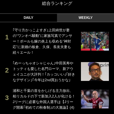
総合ランキング
DAILY
WEEKLY
｢守り方かっこよすぎ｣上田綺世が妻
の“ワンオペ騒動”に家族写真でアンサ
ー！ボールも嫁の炎上も収める“神対
応”に新婚の板倉、久保、長友夫妻も
続々エール！
｢めーっちゃオシャじゃん｣中田英寿や
トッティも愛した名門ローマ、新アウ
ェイユニが大評判！｢カッコいい｣｢好き
なデザイン｣｢今年は2nd買おうかな｣
浦和と千葉の首をかしげる主力放出、
柏リカルドの下で新加入2人が化ける！
Jリーグに必要な外国人選手は【Jリー
グ開幕｢初めての秋春制｣の大激論】(4)