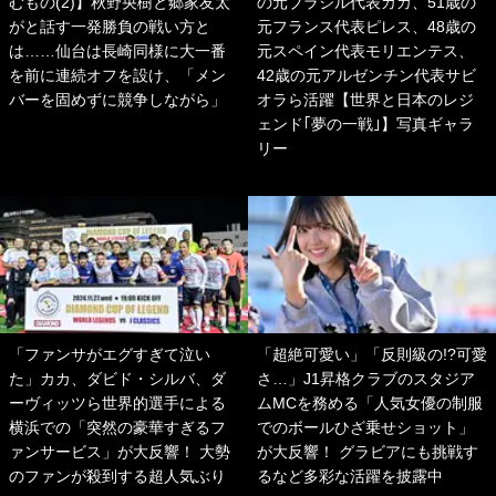
むもの(2)】秋野央樹と郷家友太
の元ブラジル代表カカ、51歳の
がと話す一発勝負の戦い方と
元フランス代表ピレス、48歳の
は……仙台は長崎同様に大一番
元スペイン代表モリエンテス、
を前に連続オフを設け、「メン
42歳の元アルゼンチン代表サビ
バーを固めずに競争しながら」
オラら活躍【世界と日本のレジ
ェンド｢夢の一戦｣】写真ギャラ
リー
「ファンサがエグすぎて泣い
「超絶可愛い」「反則級の!?可愛
た」カカ、ダビド・シルバ、ダ
さ…」J1昇格クラブのスタジア
ーヴィッツら世界的選手による
ムMCを務める「人気女優の制服
横浜での「突然の豪華すぎるフ
でのボールひざ乗せショット」
ァンサービス」が大反響！ 大勢
が大反響！ グラビアにも挑戦す
のファンが殺到する超人気ぶり
るなど多彩な活躍を披露中