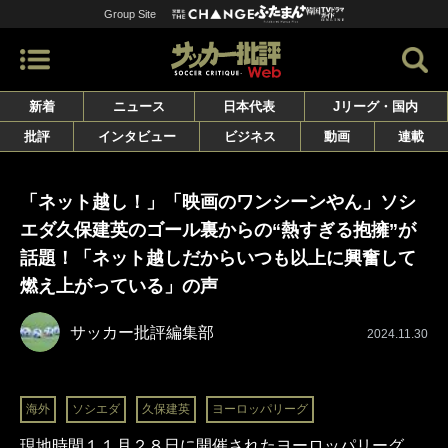
Group Site
新着
ニュース
日本代表
Jリーグ・国内
批評
インタビュー
ビジネス
動画
連載
「ネット越し！」「映画のワンシーンやん」ソシ
エダ久保建英のゴール裏からの“熱すぎる抱擁”が
話題！「ネット越しだからいつも以上に興奮して
燃え上がっている」の声
サッカー批評編集部
2024.11.30
海外
ソシエダ
久保建英
ヨーロッパリーグ
現地時間１１月２８日に開催されたヨーロッパリーグ