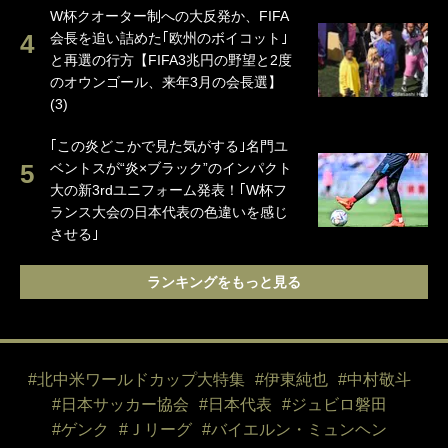
W杯クオーター制への大反発か、FIFA
会長を追い詰めた｢欧州のボイコット｣
と再選の行方【FIFA3兆円の野望と2度
のオウンゴール、来年3月の会長選】
(3)
｢この炎どこかで見た気がする｣名門ユ
ベントスが“炎×ブラック”のインパクト
大の新3rdユニフォーム発表！｢W杯フ
ランス大会の日本代表の色違いを感じ
させる｣
ランキングをもっと見る
#北中米ワールドカップ大特集
#伊東純也
#中村敬斗
#日本サッカー協会
#日本代表
#ジュビロ磐田
#ゲンク
#Ｊリーグ
#バイエルン・ミュンヘン