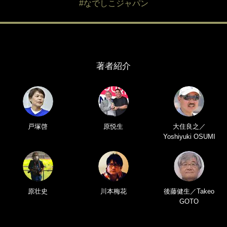
#なでしこジャパン
著者紹介
戸塚啓
原悦生
大住良之／
Yoshiyuki OSUMI
原壮史
川本梅花
後藤健生／Takeo
GOTO