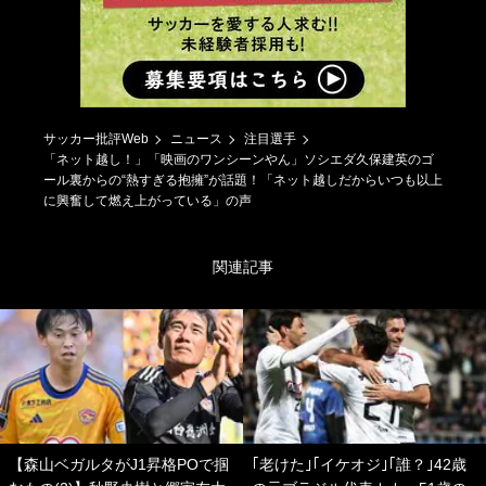
サッカー批評Web
ニュース
注目選手
「ネット越し！」「映画のワンシーンやん」ソシエダ久保建英のゴ
ール裏からの“熱すぎる抱擁”が話題！「ネット越しだからいつも以上
に興奮して燃え上がっている」の声
関連記事
【森山ベガルタがJ1昇格POで掴
｢老けた｣｢イケオジ｣｢誰？｣42歳