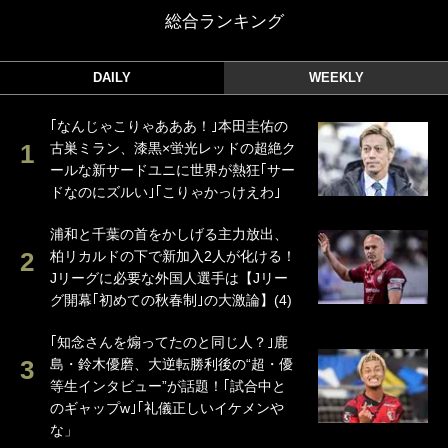
総合ランキング
DAILY
WEEKLY
｢なんじゃこりゃあああ！｣本田圭佑の
古巣ミラン、漆黒×蛍光レッドの超絶ク
ールな新サードユニに世界が熱狂｢サー
ドなのにズルい｣｢こりゃかっけえわ｣
浦和と千葉の首をかしげる主力放出、
柏リカルドの下で新加入2人が化ける！
Jリーグに必要な外国人選手は【Jリー
グ開幕｢初めての秋春制｣の大激論】(4)
｢知念さんを煽ってたのと同じ人？｣鹿
島・鈴木優磨、大逆転勝利後の“超・優
等生インタビュー”が話題！｢試合中と
のギャップw｣｢礼儀正しいイケメンや
な」