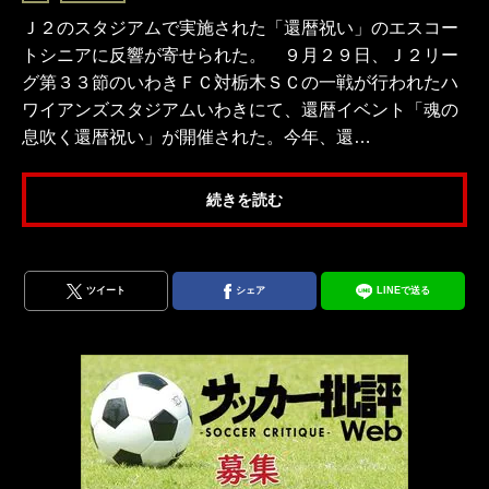
Ｊ２のスタジアムで実施された「還暦祝い」のエスコー
トシニアに反響が寄せられた。 ９月２９日、Ｊ２リー
グ第３３節のいわきＦＣ対栃木ＳＣの一戦が行われたハ
ワイアンズスタジアムいわきにて、還暦イベント「魂の
息吹く還暦祝い」が開催された。今年、還…
続きを読む
ツイート
シェア
LINEで送る