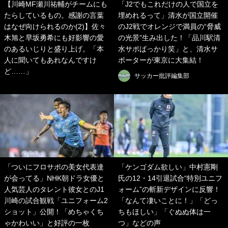
【川崎MF瀬川祐輔がチームにも
「J2でもこれだけの人で国立を
たらしているもの。感謝の言葉
埋めれるって」清水が国立開催
はなぜ向けられるのか(2)】佐々
のJ2戦でオレンジで満員の“脅威
木旭と早坂勇希にも好影響の愛
の光景”生み出した！「品川駅清
のあるいじりと盛り上げ。「本
水サポばっかり笑」と、清水サ
人に聞いてもあれなんですけ
ポーターが東京に大集結！
ど……」
サッカー批評編集部
「ついにフロサポの美女代表達
「ケンゴダム欲しい」中村憲剛
が会ってる」NHK朝ドラ女優と
氏の12・14引退試合“特別ユニフ
人気芸人のタレント彼女とのJ1
ォーム”の斬新デザインに反響！
川崎の試合観戦「ユニフォーム2
「なんて凄いことに！」「どっ
ショット」公開！「めちゃくち
ちもほしい」「ぐぬぬ体は一
ゃかわいい」と好評の一枚
つ」などの声