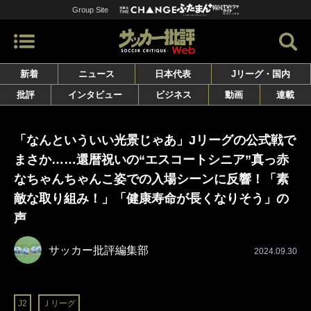
Group Site
新着
ニュース
日本代表
Jリーグ・国内
批評
インタビュー
ビジネス
動画
連載
「なんといういい光景じゃあ」Jリーグの公式戦で
まさか……還暦祝いの“エスコートシニア”真っ赤
なちゃんちゃんこ姿での入場シーンに反響！「素
敵な取り組み！」「健康寿命が長くなりそう」の
声
サッカー批評編集部
2024.09.30
J2
Ｊリーグ