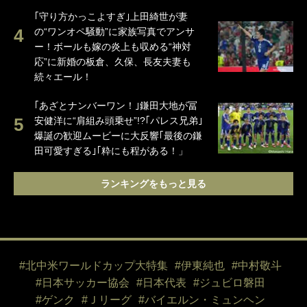
｢守り方かっこよすぎ｣上田綺世が妻
の“ワンオペ騒動”に家族写真でアンサ
ー！ボールも嫁の炎上も収める“神対
応”に新婚の板倉、久保、長友夫妻も
続々エール！
｢あざとナンバーワン！｣鎌田大地が冨
安健洋に“肩組み頭乗せ”!?｢パレス兄弟｣
爆誕の歓迎ムービーに大反響｢最後の鎌
田可愛すぎる｣｢粋にも程がある！」
ランキングをもっと見る
#北中米ワールドカップ大特集
#伊東純也
#中村敬斗
#日本サッカー協会
#日本代表
#ジュビロ磐田
#ゲンク
#Ｊリーグ
#バイエルン・ミュンヘン