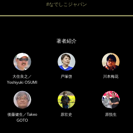
#なでしこジャパン
著者紹介
大住良之／
戸塚啓
川本梅花
Yoshiyuki OSUMI
後藤健生／Takeo
原壮史
原悦生
GOTO