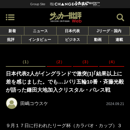
Group Site
新着
ニュース
日本代表
Jリーグ・国内
批評
インタビュー
ビジネス
動画
連載
（1）
（2）
（3）
（4）
日本代表2人がイングランドで激突(1)｢結果以上に
差を感じました。でも…｣パリ五輪10番・斉藤光毅
が語った鎌田大地加入クリスタル・パレス戦
田嶋コウスケ
2024.09.21
９月１７日に行われたリーグ杯（カラバオ・カップ）３