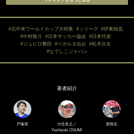
#北中米ワールドカップ大特集
#Ｊリーグ
#伊東純也
#中村敬斗
#日本サッカー協会
#日本代表
#ジュビロ磐田
#ベガルタ仙台
#松木玖生
#なでしこジャパン
著者紹介
戸塚啓
大住良之／
原悦生
Yoshiyuki OSUMI