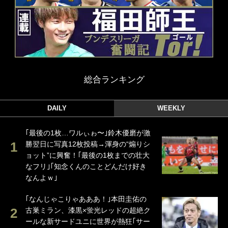
総合ランキング
DAILY
WEEKLY
｢最後の1枚…ワルぃゎ〜｣鈴木優磨が激
勝翌日に写真12枚投稿→渾身の“煽りシ
ョット”に興奮！｢最後の1枚までの壮大
なフリ｣｢知念くんのことどんだけ好き
なんよｗ｣
｢なんじゃこりゃあああ！｣本田圭佑の
古巣ミラン、漆黒×蛍光レッドの超絶ク
ールな新サードユニに世界が熱狂｢サー