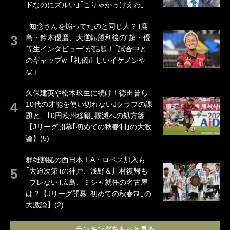
ドなのにズルい｣｢こりゃかっけえわ｣
｢知念さんを煽ってたのと同じ人？｣鹿
島・鈴木優磨、大逆転勝利後の“超・優
等生インタビュー”が話題！｢試合中と
のギャップw｣｢礼儀正しいイケメンや
な」
久保建英や松木玖生に続け！徳田誉ら
10代の才能を使い切れないJクラブの課
題と、｢0円欧州移籍｣撲滅への処方箋
【Jリーグ開幕｢初めての秋春制｣の大激
論】(5)
群雄割拠の西日本！A・ロペス加入も
｢大迫次第｣の神戸、浅野＆川村復帰も
｢ブレない｣広島、ミシャ就任の名古屋
は？【Jリーグ開幕｢初めての秋春制｣の
大激論】(2)
ランキングをもっと見る