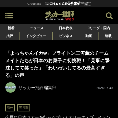
Group Site
新着
ニュース
日本代表
Jリーグ・国内
批評
インタビュー
ビジネス
動画
連載
「よっちゃんイカw」ブライトン三笘薫のチーム
メイトたちが日本のお菓子に初挑戦！「見事に撃
沈してて笑った」「わいわいしてるの最高すぎ
る」の声
サッカー批評編集部
2024.07.30
海外
三笘薫
今夏に日本ツアーを行ったプレミアリーグ・ブライトン