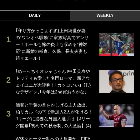
DAILY
WEEKLY
｢守り方かっこよすぎ｣上田綺世が妻
の“ワンオペ騒動”に家族写真でアンサ
ー！ボールも嫁の炎上も収める“神対
応”に新婚の板倉、久保、長友夫妻も
続々エール！
｢めーっちゃオシャじゃん｣中田英寿や
トッティも愛した名門ローマ、新アウ
ェイユニが大評判！｢カッコいい｣｢好き
なデザイン｣｢今年は2nd買おうかな｣
浦和と千葉の首をかしげる主力放出、
柏リカルドの下で新加入2人が化ける！
Jリーグに必要な外国人選手は【Jリー
グ開幕｢初めての秋春制｣の大激論】(4)
W杯クオーター制への大反発か、FIFA