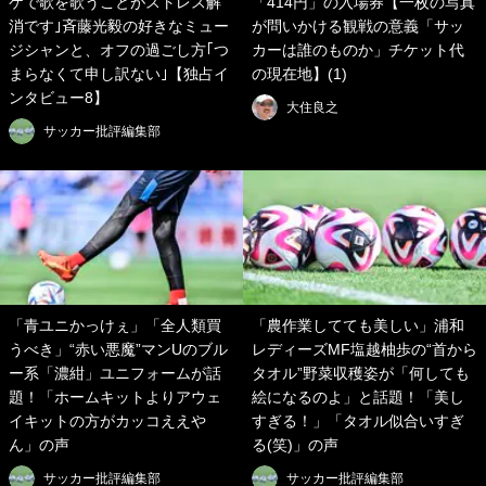
ケで歌を歌うことがストレス解
「414円」の入場券【一枚の写真
消です｣斉藤光毅の好きなミュー
が問いかける観戦の意義「サッ
ジシャンと、オフの過ごし方｢つ
カーは誰のものか」チケット代
まらなくて申し訳ない｣【独占イ
の現在地】(1)
ンタビュー8】
大住良之
サッカー批評編集部
「青ユニかっけぇ」「全人類買
「農作業してても美しい」浦和
うべき」“赤い悪魔”マンUのブル
レディーズMF塩越柚歩の“首から
ー系「濃紺」ユニフォームが話
タオル”野菜収穫姿が「何しても
題！「ホームキットよりアウェ
絵になるのよ」と話題！「美し
イキットの方がカッコええや
すぎる！」「タオル似合いすぎ
ん」の声
る(笑)」の声
サッカー批評編集部
サッカー批評編集部