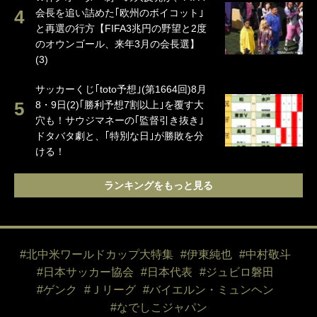
会長を追い詰めた｢欧州のボイコット｣
と再選の行方【FIFA3兆円の野望と2度
のオウンゴール、来年3月の会長選】
(3)
サッカーくじ｢toto予想｣(第1664回)8月
8・9日(2)｢勝利予想7割以上｣を覆す大
穴も！サウジマネーの｢監督引き抜き｣
ドタバタ劇と、｢特別な日｣が勝敗を分
ける！
ランキングをもっと見る
#北中米ワールドカップ大特集
#伊東純也
#中村敬斗
#日本サッカー協会
#日本代表
#ジュビロ磐田
#ゲンク
#Ｊリーグ
#バイエルン・ミュンヘン
#なでしこジャパン