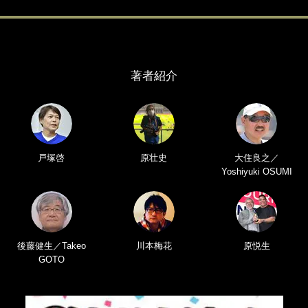
著者紹介
戸塚啓
原壮史
大住良之／
Yoshiyuki OSUMI
後藤健生／Takeo
川本梅花
原悦生
GOTO