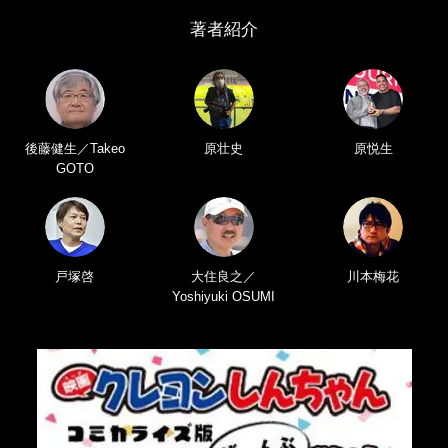
著者紹介
後藤健生／Takeo
原壮史
原悦生
GOTO
戸塚啓
大住良之／
川本梅花
Yoshiyuki OSUMI