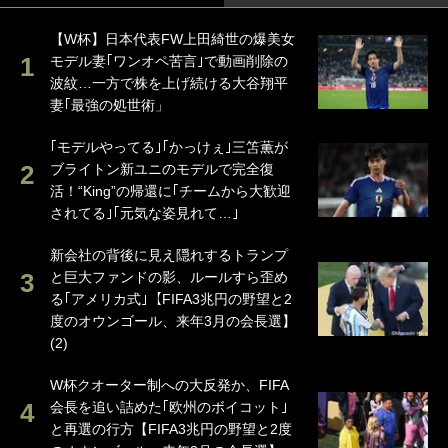
【W杯】日本代表FW上田綺世の爆美女
モデル妻｢ワンオペ苦言｣で動画削除の
波紋…一方で株を上げ続ける大谷翔平
妻｢最強の処世術」
｢モデルやってる｣｢かっけぇ｣三笘薫が
ブライトン新ユニのモデルで完全復
活！“King”の帰還に｢チームから大歓迎
されてる｣｢元気な姿見れて…｣
新会社の背後に見え隠れするトランプ
と巨大ファンドの影、ルールすら歪め
る｢アメリカ式｣【FIFA3兆円の野望と2
度のオウンゴール、来年3月の会長選】
(2)
W杯クオーター制への大反発か、FIFA
会長を追い詰めた｢欧州のボイコット｣
と再選の行方【FIFA3兆円の野望と2度