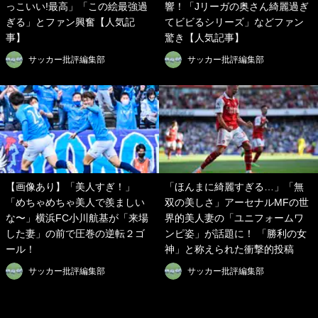
っこいい!最高」「この絵最強過
響！「Jリーガの奥さん綺麗過ぎ
ぎる」とファン興奮【人気記
てビビるシリーズ」などファン
事】
驚き【人気記事】
サッカー批評編集部
サッカー批評編集部
【画像あり】「美人すぎ！」
「ほんまに綺麗すぎる…」「無
「めちゃめちゃ美人で羨ましい
双の美しさ」アーセナルMFの世
な〜」横浜FC小川航基が「来場
界的美人妻の「ユニフォームワ
した妻」の前で圧巻の逆転２ゴ
ンピ姿」が話題に！ 「勝利の女
ール！
神」と称えられた衝撃的投稿
サッカー批評編集部
サッカー批評編集部