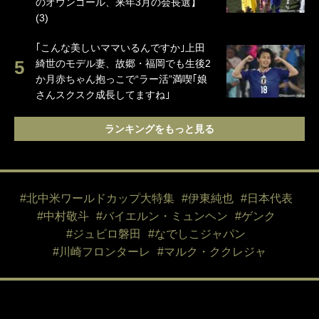
のオウンゴール、来年3月の会長選】
(3)
｢こんな美しいママいるんですか｣上田
綺世のモデル妻、故郷・福岡でも生後2
か月赤ちゃん抱っこで“ラー活”満喫｢娘
さんスクスク成長してますね｣
ランキングをもっと見る
#北中米ワールドカップ大特集
#伊東純也
#日本代表
#中村敬斗
#バイエルン・ミュンヘン
#ゲンク
#ジュビロ磐田
#なでしこジャパン
#川崎フロンターレ
#マルク・ククレジャ