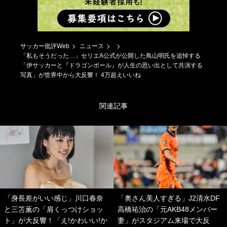
サッカー批評Web
ニュース
「私もそうだった…」セリエA公式が公開した鳥山明氏を追悼する
「伊サッカーと『ドラゴンボール』が人生の思い出として共演する
写真」が世界中から大反響！ 4万超えいいね
関連記事
「身長差がいい感じ」川口春奈
「奥さん美人すぎる」J2清水DF
と三笘薫の「肩くっつけショッ
高橋祐治の「元AKB48メンバー
ト」が大反響！「え!かわいい!か
妻」がスタジアム来場で大反