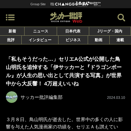
Group Site
新着
ニュース
日本代表
Jリーグ・国内
批評
インタビュー
ビジネス
動画
連載
「私もそうだった…」セリエA公式が公開した鳥
山明氏を追悼する「伊サッカーと『ドラゴンボー
ル』が人生の思い出として共演する写真」が世界
中から大反響！ 4万超えいいね
サッカー批評編集部
2024.03.10
３月８日、鳥山明氏が逝去した。世界中の多くの人に影
響を与えた人気漫画家の功績を、セリエＡも讃えてい