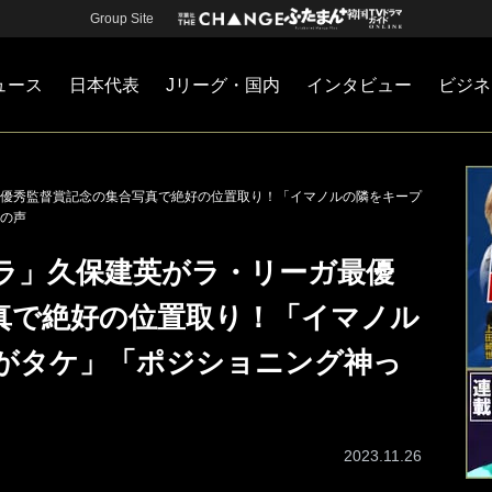
Group Site
ュース
日本代表
Jリーグ・国内
インタビュー
ビジネ
・国内
カー
ネジメント
Jリーグ・国内
戦術
注目選手
海外サッカー
監督
マネー
チームマネジメント
日本代表
優秀監督賞記念の集合写真で絶好の位置取り！「イマノルの隣をキープ
の声
ラ」久保建英がラ・リーガ最優
真で絶好の位置取り！「イマノル
がタケ」「ポジショニング神っ
2023.11.26