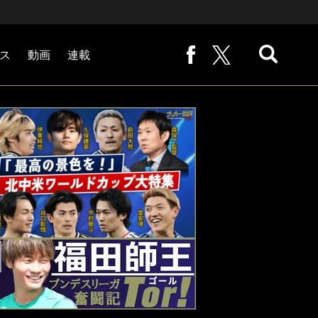
ス
動画
連載
熊崎敬の「路地から始まる処世術」
下田恒幸の「10倍面白くなるサッカー中継の見方」
サッカー批評PHOTOギャラリー「ピッチの焦点」
後藤健生の「蹴球放浪記」
原悦生PHOTOギャラリー「サッカー遠近」
「だれかに言いたくなる記録」
福田師王「ブンデスリーガ奮闘記 Tor!」
大住良之の「この世界のコーナーエリアから」