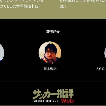
8【シント＝トロイデン立
の開幕戦コラボ動画が話題
之CEOの世界戦略】(2)
騰！
著者紹介
川本梅花
大住良之／