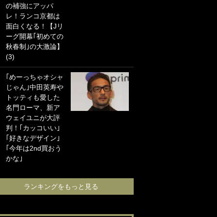
の補強にアッパ
海の夕日”新アウェ
レ！ランコ京都は
イユニに大反響｢か
面白くなる！【Jリ
っこよすぎ｣｢革新
ーグ開幕｢初めての
的｣｢ソソられる！｣
秋春制｣の大激論】
(3)
｢お土産最高すぎ
笑｣｢どうやって入
｢めーっちゃオシャ
手？｣ブライトン帰
じゃん｣中田英寿や
還の三笘薫、同僚
トッティも愛した
に“ポケカ”をプレゼ
名門ローマ、新ア
ント！｢薫の笑顔見
ウェイユニが大評
れてよかった｣｢大
判！｢カッコいい｣
喜びのリュテル可
｢好きなデザイン｣
愛すぎ｣
｢今年は2nd買おう
かな｣
ランキングをも
ランキングをもっと見る