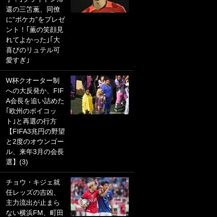
還の三笘薫、同僚
PKにイタリア代表
に“ポケカ”をプレゼ
GKも成す術なし！
ント！｢薫の笑顔見
｢ノーチャンスすぎ
れてよかった｣｢大
るわ｣｢綺世のPKの
喜びのリュテル可
上手さは世界屈指
愛すぎ｣
かも｣
W杯クオーター制
｢また敬斗が魚に
への大反発か、FIF
笑｣菅原由勢がW杯
A会長を追い詰めた
戦士の夏休み秘蔵
｢欧州のボイコッ
ショット公開！ 川
ト｣と再選の行方
口春奈と結婚のモ
【FIFA3兆円の野望
テ男も登場で｢写真
と2度のオウンゴー
全部楽しそう｣｢タ
ル、来年3月の会長
ケの水中かわいす
選】(3)
ぎる」
チョウ・キジェ就
｢セカンドで決まり
任レッズの吉凶、
だな｣19歳の日本代
主力流出が止まら
表MFが加入したス
ない横浜FM、町田
ペイン名門、“地中