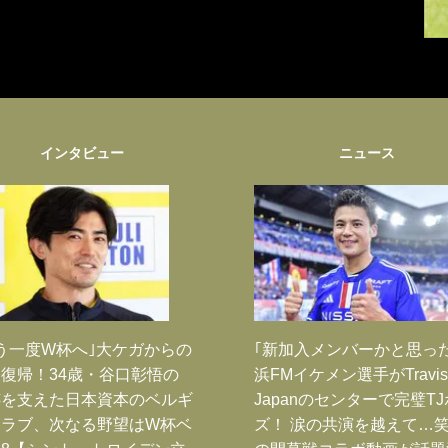
インタビュー
ニュース
う一度W杯へ｣大ケガからの
｢新加入メンバーかと思っ
復帰！34歳・谷口彰悟の
浜FMイケメン選手がTravis
跡を支えた日本資本のベルギ
Japanのセンターで完璧T
クラブ、次なる野望はW杯ベ
ズ！ 涙の共演を越えて…