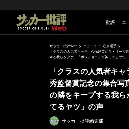
批評
ニ
Jリーグ
戦術
注目選手
海外サッ
監督
マネー
チームマ
日本代表
サッカー批評Web
ニュース
注目選手
「クラスの人気者キャラ」久保建英がラ・リーガ最
する我らがタケ」「ポジショニング神ってるヤツ」
「クラスの人気者キャ
秀監督賞記念の集合写
の隣をキープする我ら
てるヤツ」の声
サッカー批評編集部