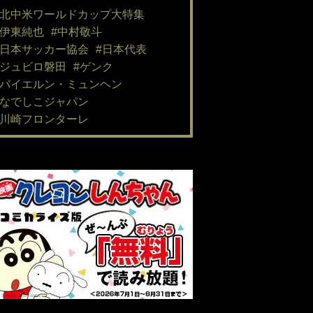
#北中米ワールドカップ大特集
#伊東純也
#中村敬斗
#日本サッカー協会
#日本代表
#ジュビロ磐田
#ゲンク
#バイエルン・ミュンヘン
#なでしこジャパン
#川崎フロンターレ