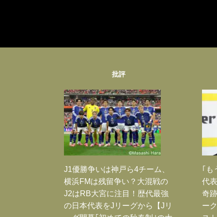
批評
J1優勝争いは神戸ら4チーム、
｢も
横浜FMは残留争い？大混戦の
代表
J2はRB大宮に注目！歴代最強
奇
の日本代表をJリーグから【Jリ
ー