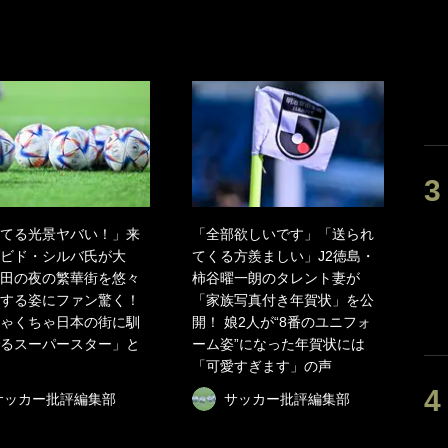
てる光景ヤバい！」来
「全部欲しいです」「送られ
ビド・シルバ氏が大
てくる方羨ましい」J2徳島・
田の夜の繁華街を悠々
柿谷曜一朗のタレント妻が
する姿にファン驚く！
「家族写真付き年賀状」を公
ゃくちゃ日本の街に馴
開！ 娘2人が“8番のユニフォ
るスーパースター」と
ーム姿”になった年賀状には
「可愛すぎます」の声
サッカー批評編集部
サッカー批評編集部