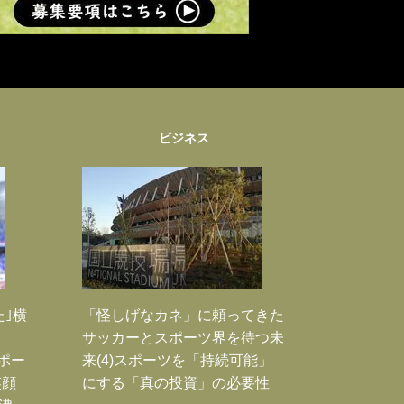
ビジネス
た｣横
「怪しげなカネ」に頼ってきた
サッカーとスポーツ界を待つ未
Jポー
来(4)スポーツを「持続可能」
笑顔
にする「真の投資」の必要性