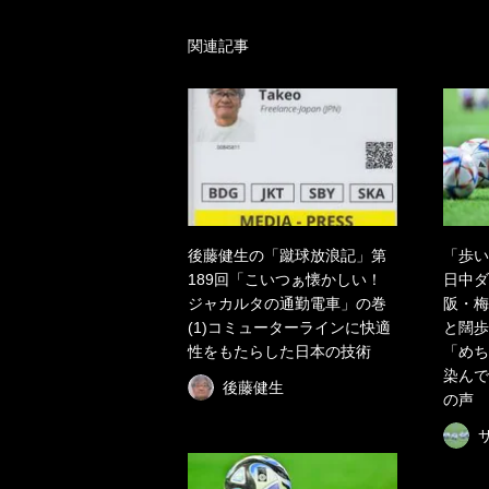
関連記事
後藤健生の「蹴球放浪記」第
「歩い
189回「こいつぁ懐かしい！
日中ダ
ジャカルタの通勤電車」の巻
阪・梅
(1)コミューターラインに快適
と闊歩
性をもたらした日本の技術
「めち
染んで
後藤健生
の声