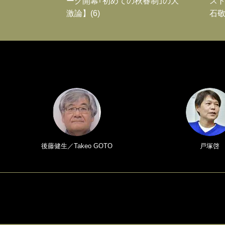
ーグ開幕｢初めての秋春制｣の大
スト
激論】(6)
石敬
後藤健生／Takeo GOTO
戸塚啓