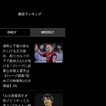
総合ランキング
DAILY
WEEKLY
浦和と千葉の首を
｢光の速さじゃん｣
かしげる主力放
｢えっぐいミドル｣
出、柏リカルドの
ドイツ名門移籍の
下で新加入2人が化
日本代表23歳ボラ
ける！Jリーグに必
ンチ、移籍後初ゴ
要な外国人選手は
ールに驚愕！｢見た
【Jリーグ開幕｢初
事ないシュートや｣
めての秋春制｣の大
｢聡がどんどん遠く
激論】(4)
なっていく」
｢お土産最高すぎ
｢誰が止めれんねん
笑｣｢どうやって入
w｣フェイエ上田綺
手？｣ブライトン帰
世の“神コース”弾丸