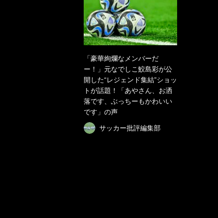
「豪華絢爛なメンバーだ
ー！」元なでしこ鮫島彩が公
開した“レジェンド集結”ショッ
トが話題！「あやさん、お洒
落です、ぶっちーもかわいい
です」の声
サッカー批評編集部