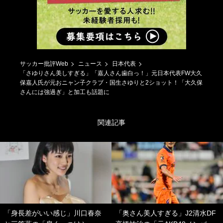
サッカー批評Web
ニュース
日本代表
「さゆりさん美しすぎる」「嘉人さん歯白っ！」元日本代表FW大久
保嘉人氏が元おニャン子クラブ・国生さゆりと2ショット！「大久保
さんには強過ぎ」と加工も話題に
関連記事
「身長差がいい感じ」川口春奈
「奥さん美人すぎる」J2清水DF