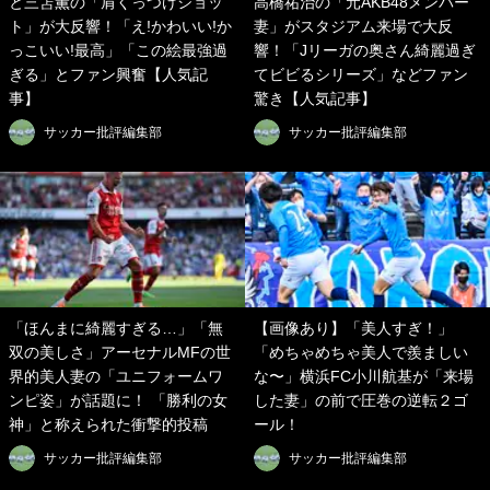
と三笘薫の「肩くっつけショッ
高橋祐治の「元AKB48メンバー
ト」が大反響！「え!かわいい!か
妻」がスタジアム来場で大反
っこいい!最高」「この絵最強過
響！「Jリーガの奥さん綺麗過ぎ
ぎる」とファン興奮【人気記
てビビるシリーズ」などファン
事】
驚き【人気記事】
サッカー批評編集部
サッカー批評編集部
「ほんまに綺麗すぎる…」「無
【画像あり】「美人すぎ！」
双の美しさ」アーセナルMFの世
「めちゃめちゃ美人で羨ましい
界的美人妻の「ユニフォームワ
な〜」横浜FC小川航基が「来場
ンピ姿」が話題に！ 「勝利の女
した妻」の前で圧巻の逆転２ゴ
神」と称えられた衝撃的投稿
ール！
サッカー批評編集部
サッカー批評編集部