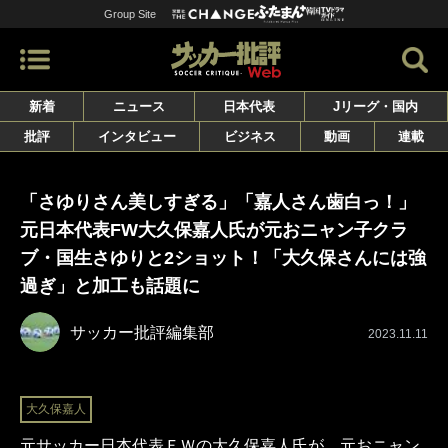
Group Site
新着
ニュース
日本代表
Jリーグ・国内
批評
インタビュー
ビジネス
動画
連載
「さゆりさん美しすぎる」「嘉人さん歯白っ！」
元日本代表FW大久保嘉人氏が元おニャン子クラ
ブ・国生さゆりと2ショット！「大久保さんには強
過ぎ」と加工も話題に
サッカー批評編集部
2023.11.11
大久保嘉人
元サッカー日本代表ＦＷの大久保嘉人氏が、元おニャン