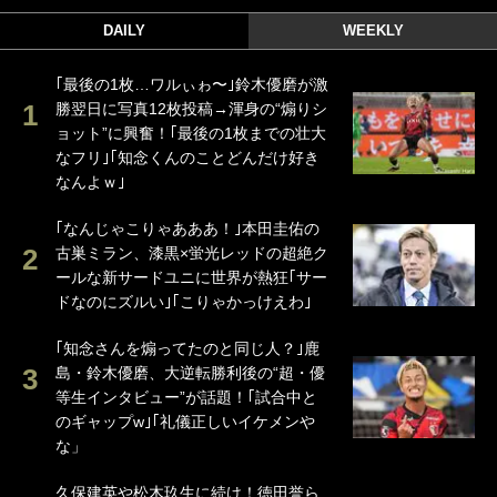
DAILY
WEEKLY
｢最後の1枚…ワルぃゎ〜｣鈴木優磨が激
勝翌日に写真12枚投稿→渾身の“煽りシ
ョット”に興奮！｢最後の1枚までの壮大
なフリ｣｢知念くんのことどんだけ好き
なんよｗ｣
｢なんじゃこりゃあああ！｣本田圭佑の
古巣ミラン、漆黒×蛍光レッドの超絶ク
ールな新サードユニに世界が熱狂｢サー
ドなのにズルい｣｢こりゃかっけえわ｣
｢知念さんを煽ってたのと同じ人？｣鹿
島・鈴木優磨、大逆転勝利後の“超・優
等生インタビュー”が話題！｢試合中と
のギャップw｣｢礼儀正しいイケメンや
な」
久保建英や松木玖生に続け！徳田誉ら