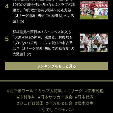
10代の才能を使い切れないJクラブの課
題と、｢0円欧州移籍｣撲滅への処方箋
【Jリーグ開幕｢初めての秋春制｣の大激
論】(5)
群雄割拠の西日本！A・ロペス加入も
｢大迫次第｣の神戸、浅野＆川村復帰も
｢ブレない｣広島、ミシャ就任の名古屋
は？【Jリーグ開幕｢初めての秋春制｣の
大激論】(2)
ランキングをもっと見る
#北中米ワールドカップ大特集
#Ｊリーグ
#伊東純也
#中村敬斗
#日本サッカー協会
#日本代表
#ジュビロ磐田
#ベガルタ仙台
#松木玖生
#なでしこジャパン