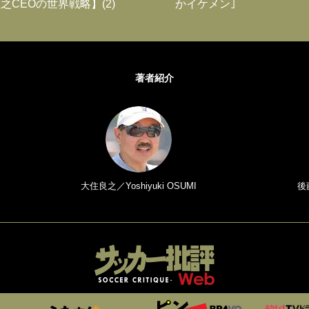
之CEOの世界戦略】(2)
かイケメン｣
著者紹介
大住良之／Yoshiyuki OSUMI
後