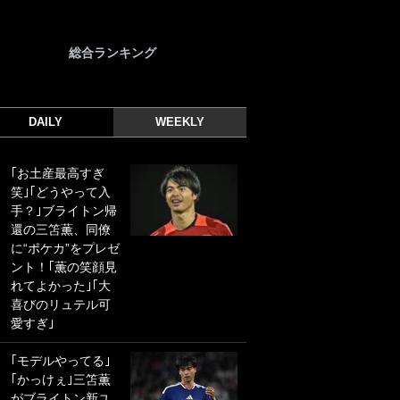
総合ランキング
DAILY
WEEKLY
｢お土産最高すぎ
｢光の速さじゃん｣
笑｣｢どうやって入
｢えっぐいミドル｣
手？｣ブライトン帰
ドイツ名門移籍の
還の三笘薫、同僚
日本代表23歳ボラ
に“ポケカ”をプレゼ
ンチ、移籍後初ゴ
ント！｢薫の笑顔見
ールに驚愕！｢見た
れてよかった｣｢大
事ないシュートや｣
喜びのリュテル可
｢聡がどんどん遠く
愛すぎ｣
なっていく」
｢モデルやってる｣
｢誰が止めれんねん
｢かっけぇ｣三笘薫
w｣フェイエ上田綺
がブライトン新ユ
世の“神コース”弾丸