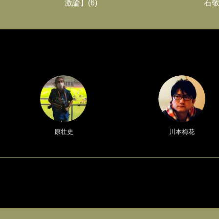
激論】(6)
石敬
原壮史
川本梅花