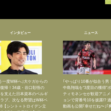
インタビュー
ニュース
う一度W杯へ｣大ケガからの
｢やっぱり10番が似合う男
復帰！34歳・谷口彰悟の
中島翔哉を“3度目の獲得”
跡を支えた日本資本のベルギ
ティモネンセが歓迎アニメ
クラブ、次なる野望はW杯ベ
ョンで背番号10を披露!? 
8【シント＝トロイデン立
動画も公開｢幸せだね〜｣｢