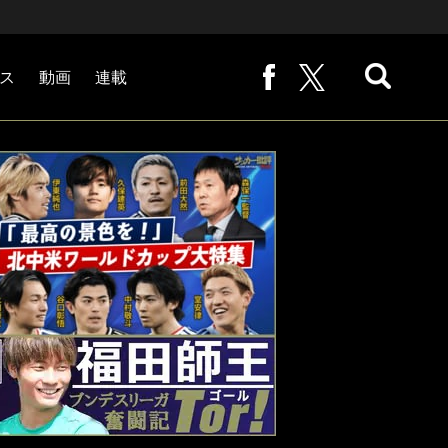
ス
動画
連載
熊崎敬の「路地から始まる処世術」
下田恒幸の「10倍面白くなるサッカー中継の見方」
サッカー批評PHOTOギャラリー「ピッチの焦点」
後藤健生の「蹴球放浪記」
原悦生PHOTOギャラリー「サッカー遠近」
「だれかに言いたくなる記録」
福田師王「ブンデスリーガ奮闘記 Tor!」
大住良之の「この世界のコーナーエリアから」