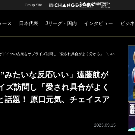
Group Site
ュース
日本代表
Jリーグ・国内
インタビュー
ビジネ
・国内
カー
ネジメント
Jリーグ・国内
戦術
注目選手
海外サッカー
監督
マネー
チームマネジメント
日本代表
航がドイツの古巣をサプライズ訪問し「愛され具合がよく分かる」「いい
！”みたいな反応いい」遠藤航が
イズ訪問し「愛され具合がよく
と話題！ 原口元気、チェイスア
2023.09.15