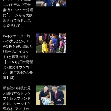
ニのモデルで完全
PKにイタリア代表
復活！“King”の帰還
GKも成す術なし！
に｢チームから大歓
｢ノーチャンスすぎ
迎されてる｣｢元気
るわ｣｢綺世のPKの
な姿見れて…｣
上手さは世界屈指
かも｣
W杯クオーター制
への大反発か、FIF
｢また敬斗が魚に
A会長を追い詰めた
笑｣菅原由勢がW杯
｢欧州のボイコッ
戦士の夏休み秘蔵
ト｣と再選の行方
ショット公開！ 川
【FIFA3兆円の野望
口春奈と結婚のモ
と2度のオウンゴー
テ男も登場で｢写真
ル、来年3月の会長
全部楽しそう｣｢タ
選】(3)
ケの水中かわいす
ぎる」
新会社の背後に見
え隠れするトラン
｢セカンドで決まり
プと巨大ファンド
だな｣19歳の日本代
の影、ルールすら
表MFが加入したス
歪める｢アメリカ
ペイン名門、“地中