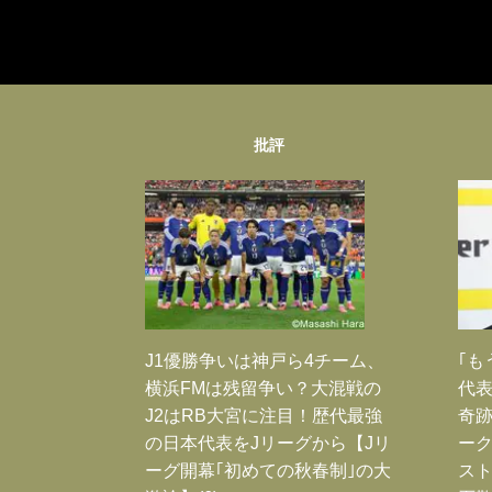
批評
J1優勝争いは神戸ら4チーム、
｢も
横浜FMは残留争い？大混戦の
代表
J2はRB大宮に注目！歴代最強
奇
の日本代表をJリーグから【Jリ
ー
ーグ開幕｢初めての秋春制｣の大
スト