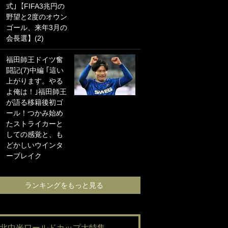
式｣【FIFA3兆円の
海の夕日”新アウェ
野望と2度のオウン
イユニに大反響｢か
ゴール、来年3月の
っこよすぎ｣｢革新
会長選】(2)
的｣｢ソソられる！｣
福田師王ドイツ奮
｢お土産最高すぎ
闘記(7)中編 ｢這い
笑｣｢どうやって入
上がります。やる
手？｣ブライトン帰
よ俺は！｣福田師王
還の三笘薫、同僚
が語る移籍後初ゴ
に“ポケカ”をプレゼ
ール！つかみ始め
ント！｢薫の笑顔見
たストライカーと
れてよかった｣｢大
しての感覚と、も
喜びのリュテル可
どかしいウインタ
愛すぎ｣
ーブレイク
ランキングをも
ランキングをもっと見る
#北中米ワールドカップ大特集