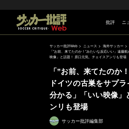
批評
ニ
Jリーグ
戦術
注目選手
海外サッ
監督
マネー
チームマ
日本代表
サッカー批評Web
ニュース
海外サッカー
「”お前、来てたのか！”みたいな反応いい」遠藤
映像」と話題！ 原口元気、チェイスアンリも登場
「”お前、来てたのか
ドイツの古巣をサプラ
分かる」「いい映像」
ンリも登場
サッカー批評編集部