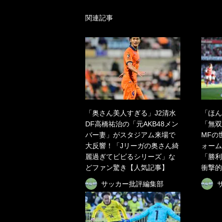
関連記事
「奥さん美人すぎる」J2清水
「ほん
DF高橋祐治の「元AKB48メン
「無双
バー妻」がスタジアム来場で
MFの
大反響！「Jリーガの奥さん綺
ォーム
麗過ぎてビビるシリーズ」な
「勝利
どファン驚き【人気記事】
衝撃的
サッカー批評編集部