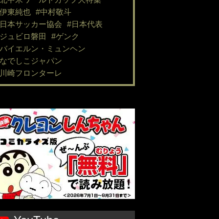
#伊東純也
#中村敬斗
#日本サッカー協会
#日本代表
#ジュビロ磐田
#ゲンク
#バイエルン・ミュンヘン
#なでしこジャパン
#川崎フロンターレ