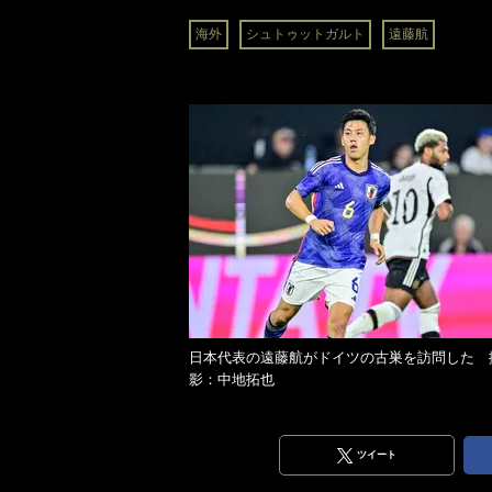
海外
シュトゥットガルト
遠藤航
日本代表の遠藤航がドイツの古巣を訪問した 
影：中地拓也
ツイート