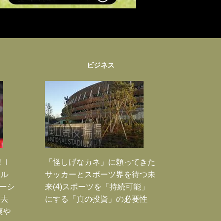
ビジネス
！｣
「怪しげなカネ」に頼ってきた
ポル
サッカーとスポーツ界を待つ未
ーシ
来(4)スポーツを「持続可能」
過去
にする「真の投資」の必要性
爽や