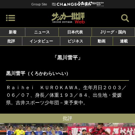
Group Site
新着
ニュース
日本代表
Jリーグ・国内
批評
インタビュー
ビジネス
動画
連載
「黒川雷平」
黒川雷平
（くろかわらいへい）
Ｒａｉｈｅｉ ＫＵＲＯＫＡＷＡ。生年月日２００３／
０６／０７、身長／体重１９３／８４、出生地・愛媛
県。吉井スポーツ少年団－東予東中。
批評