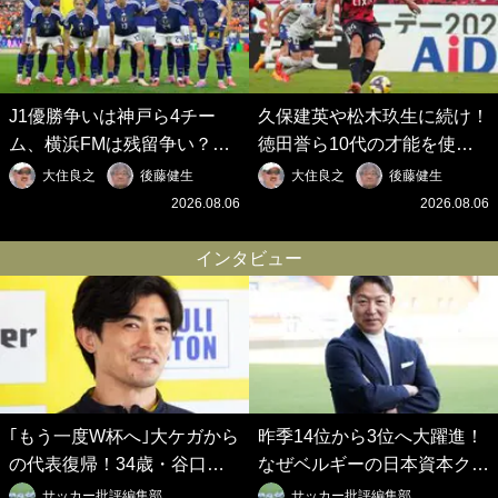
J1優勝争いは神戸ら4チー
久保建英や松木玖生に続け！
ム、横浜FMは残留争い？大
徳田誉ら10代の才能を使い
混戦のJ2はRB大宮に注目！
切れないJクラブの課題と、
大住良之
後藤健生
大住良之
後藤健生
歴代最強の日本代表をJリー
｢0円欧州移籍｣撲滅への処方
2026.08.06
2026.08.06
グから【Jリーグ開幕｢初めて
箋【Jリーグ開幕｢初めての秋
の秋春制｣の大激論】(6)
春制｣の大激論】(5)
インタビュー
｢もう一度W杯へ｣大ケガから
昨季14位から3位へ大躍進！
の代表復帰！34歳・谷口彰
なぜベルギーの日本資本クラ
悟の奇跡を支えた日本資本の
ブは創設102年目に歴史的快
サッカー批評編集部
サッカー批評編集部