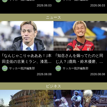
ベルギークラブ、次なる野望
挙を成し遂げられたのか？
2026.06.03
2026.06.03
はW杯ベスト8【シント＝ト
【シント＝トロイデン立石敬
ロイデン立石敬之CEOの世
之CEOの世界戦略】(1)
ニュース
界戦略】(2)
｢なんじゃこりゃあああ！｣本
｢知念さんを煽ってたのと同
田圭佑の古巣ミラン、漆黒×
じ人？｣鹿島・鈴木優磨、大
蛍光レッドの超絶クールな新
逆転勝利後の“超・優等生イ
サッカー批評編集部
サッカー批評編集部
サードユニに世界が熱狂｢サ
ンタビュー”が話題！｢試合中
2026.08.08
2026.08.08
ードなのにズルい｣｢こりゃか
とのギャップw｣｢礼儀正しい
っけえわ｣
イケメンやな」
ビジネス