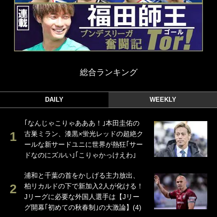
総合ランキング
DAILY
WEEKLY
｢なんじゃこりゃあああ！｣本田圭佑の
古巣ミラン、漆黒×蛍光レッドの超絶ク
ールな新サードユニに世界が熱狂｢サー
ドなのにズルい｣｢こりゃかっけえわ｣
浦和と千葉の首をかしげる主力放出、
柏リカルドの下で新加入2人が化ける！
Jリーグに必要な外国人選手は【Jリー
グ開幕｢初めての秋春制｣の大激論】(4)