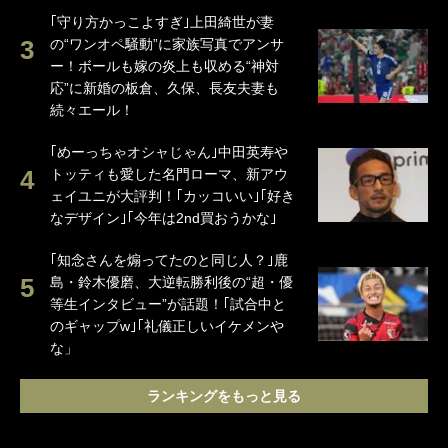
｢守り方かっこよすぎ｣上田綺世が妻
の“ワンオペ騒動”に家族写真でアンサ
ー！ボールも嫁の炎上も収める“神対
応”に新婚の板倉、久保、長友夫妻も
続々エール！
｢めーっちゃオシャじゃん｣中田英寿や
トッティも愛した名門ローマ、新アウ
ェイユニが大評判！｢カッコいい｣｢好き
なデザイン｣｢今年は2nd買おうかな｣
｢知念さんを煽ってたのと同じ人？｣鹿
島・鈴木優磨、大逆転勝利後の“超・優
等生インタビュー”が話題！｢試合中と
のギャップw｣｢礼儀正しいイケメンや
な」
ランキングをもっと見る