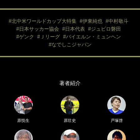
#北中米ワールドカップ大特集
#伊東純也
#中村敬斗
#日本サッカー協会
#日本代表
#ジュビロ磐田
#ゲンク
#Ｊリーグ
#バイエルン・ミュンヘン
#なでしこジャパン
著者紹介
原悦生
原壮史
戸塚啓