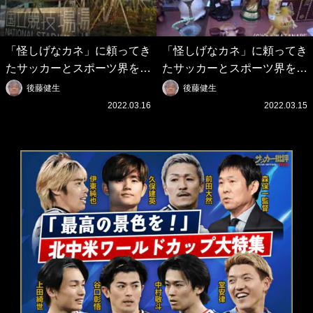
「怪しげなカネ」に頼ってき
「怪しげなカネ」に頼ってき
たサッカーとスポーツ界を待
たサッカーとスポーツ界を待
つ未来(4)スポーツを「持続
つ未来(3)「ロシアン・マネ
後藤健生
後藤健生
可能」にする「真の投資」の
ー」に続く中東の「オイルマ
2022.03.16
2022.03.15
必要性
ネー」の危険性