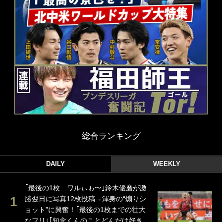
総合ランキング
DAILY
WEEKLY
｢最後の1枚…ワルぃゎ〜｣鈴木優磨が激
勝翌日に写真12枚投稿→渾身の“煽りシ
ョット”に興奮！｢最後の1枚までの壮大
なフリ｣｢知念くんのことどんだけ好き