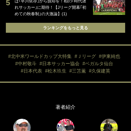
は｢早川依存｣から脱却を！柏の｢時代遅
れサッカー｣に期待！【Jリーグ開幕｢初
めての秋春制｣の大激論】(1)
ランキングをもっと見る
#北中米ワールドカップ大特集
#Ｊリーグ
#伊東純也
#中村敬斗
#日本サッカー協会
#ベガルタ仙台
#日本代表
#松木玖生
#三笘薫
#久保建英
著者紹介