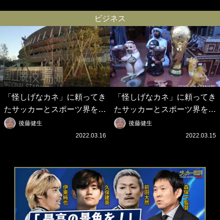
ジョタの追悼碑にも献花！
作戦ボードにファン困惑！
｢胸が熱くなります…｣
｢想像よりデカくて吹いた｣
ビジネス
「怪しげなカネ」に頼ってき
「怪しげなカネ」に頼ってき
たサッカーとスポーツ界を待
たサッカーとスポーツ界を待
つ未来(4)スポーツを「持続
つ未来(3)「ロシアン・マネ
後藤健生
後藤健生
可能」にする「真の投資」の
ー」に続く中東の「オイルマ
2022.03.16
2022.03.15
必要性
ネー」の危険性