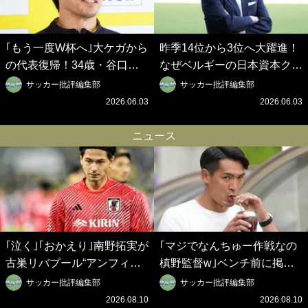
｢もう一度W杯へ｣大ケガから
昨季14位から3位へ大躍進！
の代表復帰！34歳・谷口彰
なぜベルギーの日本資本クラ
悟の奇跡を支えた日本資本の
ブは創設102年目に歴史的快
サッカー批評編集部
サッカー批評編集部
ベルギークラブ、次なる野望
挙を成し遂げられたのか？
2026.06.03
2026.06.03
はW杯ベスト8【シント＝ト
【シント＝トロイデン立石敬
ロイデン立石敬之CEOの世
之CEOの世界戦略】(1)
ニュース
界戦略】(2)
｢泣く｣｢おかえり｣南野拓実が
｢マジでなんちゅー作戦なの
古巣リバプール“アンフィー
槙野監督w｣ベンチ前に掲げ
ルド帰還”特別映像が感動
られた｢マテ茶｣｢白い犬｣｢爆
サッカー批評編集部
サッカー批評編集部
的！｢僕も彼が大好きだった｣
弾｣｢合コン｣のイラスト入り
2026.08.10
2026.08.10