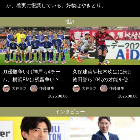
が、着実に復調している。好物はやきとり。
批評
J1優勝争いは神戸ら4チー
久保建英や松木玖生に続け！
ム、横浜FMは残留争い？大
徳田誉ら10代の才能を使い
混戦のJ2はRB大宮に注目！
切れないJクラブの課題と、
大住良之
後藤健生
大住良之
後藤健生
歴代最強の日本代表をJリー
｢0円欧州移籍｣撲滅への処方
2026.08.06
2026.08.06
グから【Jリーグ開幕｢初めて
箋【Jリーグ開幕｢初めての秋
の秋春制｣の大激論】(6)
春制｣の大激論】(5)
インタビュー