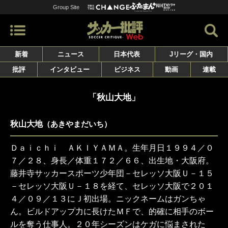
Group Site
新着
ニュース
日本代表
Jリーグ・国内
批評
インタビュー
ビジネス
動画
連載
「秋山大地」
秋山大地
（あきやまだいち）
Ｄａｉｃｈｉ ＡＫＩＹＡＭＡ。生年月日１９９４／０
７／２８、身長／体重１７２／６６、出生地・大阪府。
藤井寺サッカースポーツ少年団－セレッソ大阪Ｕ－１５
－セレッソ大阪Ｕ－１８を経て、セレッソ大阪で２０１
４／０９／１３にＪ初出場。ニックネームはガンちゃ
ん。ビルドアップ力に長けたＭＦで、的確に相手のボー
ルを奪う仕事人。２０年シーズンはケガに悩まされた