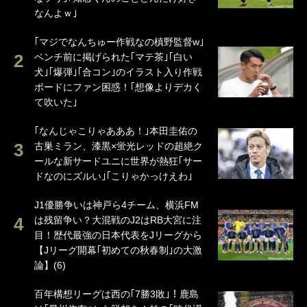
なんよｗ｣
｢マジでなんちゅー作戦なの槙野監督w｣
ベンチ前に掲げられた｢マテ茶｣｢白い
犬｣｢爆弾｣｢合コン｣のイラスト入り作戦
ボードにファン困惑！｢想像よりデカく
て吹いた｣
｢なんじゃこりゃあああ！｣本田圭佑の
古巣ミラン、漆黒×蛍光レッドの超絶ク
ールな新サードユニに世界が熱狂｢サー
ドなのにズルい｣｢こりゃかっけえわ｣
J1優勝争いは神戸ら4チーム、横浜FM
は残留争い？大混戦のJ2はRB大宮に注
目！歴代最強の日本代表をJリーグから
【Jリーグ開幕｢初めての秋春制｣の大激
論】(6)
百年構想リーグは西の｢7勝3敗｣！鹿島