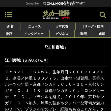
Group Site
新着
ニュース
日本代表
Jリーグ・国内
批評
インタビュー
ビジネス
動画
連載
「江川慶城」
江川慶城
（えがわげんき）
Ｇｅｎｋｉ ＥＧＡＷＡ。生年月日２０００／０４／０
２、身長／体重１８０／７５、出生地・滋賀県。長等ス
ポーツ少年団－京都サンガＦ．Ｃ．Ｕ－１５－京都サン
ガＦ．Ｃ．Ｕ－１８－京都サンガＦ．Ｃ．－ロンドリー
ナ Ｅ．Ｃ．／ブラジルを経て、２０１９年に京都サン
ガＦ．Ｃ．へ加入。球際の強さやクレバーな守備が魅力
のＤＦで、ブラジルでのプレー経験もあることからテク