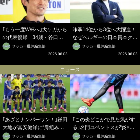
｢もう一度W杯へ｣大ケガから
昨季14位から3位へ大躍進！
の代表復帰！34歳・谷口彰
なぜベルギーの日本資本クラ
悟の奇跡を支えた日本資本の
ブは創設102年目に歴史的快
サッカー批評編集部
サッカー批評編集部
ベルギークラブ、次なる野望
挙を成し遂げられたのか？
2026.06.03
2026.06.03
はW杯ベスト8【シント＝ト
【シント＝トロイデン立石敬
ロイデン立石敬之CEOの世
之CEOの世界戦略】(1)
ニュース
界戦略】(2)
｢あざとナンバーワン！｣鎌田
｢この炎どこかで見た気がす
大地が冨安健洋に“肩組み頭
る｣名門ユベントスが“炎×ブ
乗せ”!?｢パレス兄弟｣爆誕の
ラック”のインパクト大の新
サッカー批評編集部
サッカー批評編集部