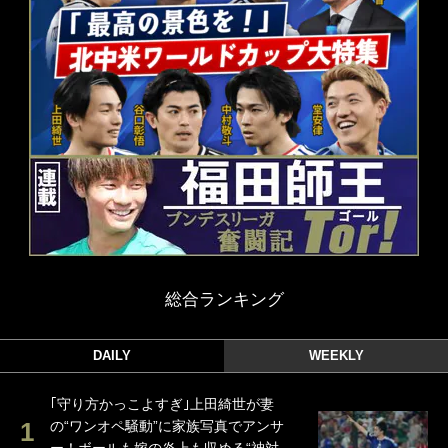
総合ランキング
DAILY
WEEKLY
｢守り方かっこよすぎ｣上田綺世が妻
の“ワンオペ騒動”に家族写真でアンサ