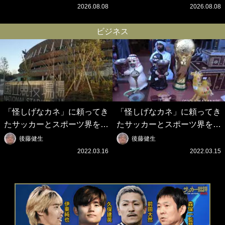
歓迎ムービーに大反響｢最後
3rdユニフォーム発表！｢W杯
2026.08.08
2026.08.08
の鎌田可愛すぎる｣｢粋にも程
フランス大会の日本代表の色
がある！」
違いを感じさせる｣
ビジネス
「怪しげなカネ」に頼ってき
「怪しげなカネ」に頼ってき
たサッカーとスポーツ界を待
たサッカーとスポーツ界を待
つ未来(4)スポーツを「持続
つ未来(3)「ロシアン・マネ
後藤健生
後藤健生
可能」にする「真の投資」の
ー」に続く中東の「オイルマ
2022.03.16
2022.03.15
必要性
ネー」の危険性