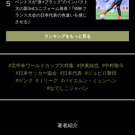
ベントスが“炎×ブラック”のインパクト
大の新3rdユニフォーム発表！｢W杯フ
ランス大会の日本代表の色違いを感じ
させる｣
ランキングをもっと見る
#北中米ワールドカップ大特集
#伊東純也
#中村敬斗
#日本サッカー協会
#日本代表
#ジュビロ磐田
#ゲンク
#Ｊリーグ
#バイエルン・ミュンヘン
#なでしこジャパン
著者紹介