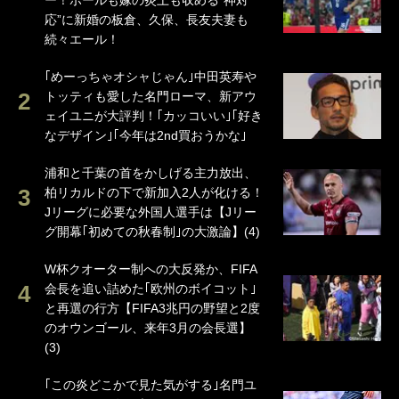
ー！ボールも嫁の炎上も収める“神対
応”に新婚の板倉、久保、長友夫妻も
続々エール！
｢めーっちゃオシャじゃん｣中田英寿や
トッティも愛した名門ローマ、新アウ
ェイユニが大評判！｢カッコいい｣｢好き
なデザイン｣｢今年は2nd買おうかな｣
浦和と千葉の首をかしげる主力放出、
柏リカルドの下で新加入2人が化ける！
Jリーグに必要な外国人選手は【Jリー
グ開幕｢初めての秋春制｣の大激論】(4)
W杯クオーター制への大反発か、FIFA
会長を追い詰めた｢欧州のボイコット｣
と再選の行方【FIFA3兆円の野望と2度
のオウンゴール、来年3月の会長選】
(3)
｢この炎どこかで見た気がする｣名門ユ