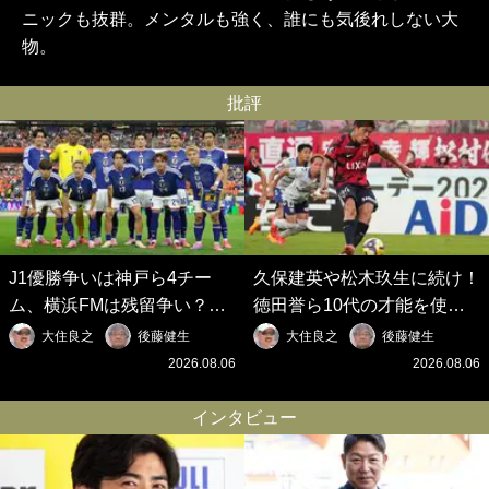
ニックも抜群。メンタルも強く、誰にも気後れしない大
物。
批評
J1優勝争いは神戸ら4チー
久保建英や松木玖生に続け！
ム、横浜FMは残留争い？大
徳田誉ら10代の才能を使い
混戦のJ2はRB大宮に注目！
切れないJクラブの課題と、
大住良之
後藤健生
大住良之
後藤健生
歴代最強の日本代表をJリー
｢0円欧州移籍｣撲滅への処方
2026.08.06
2026.08.06
グから【Jリーグ開幕｢初めて
箋【Jリーグ開幕｢初めての秋
の秋春制｣の大激論】(6)
春制｣の大激論】(5)
インタビュー