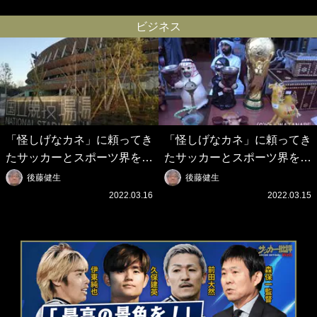
の壮大なフリ｣｢知念くんのこ
シとクリロナレベルです｣｢め
とどんだけ好きなんよｗ｣
ちゃくちゃ可愛い｣
ビジネス
「怪しげなカネ」に頼ってき
「怪しげなカネ」に頼ってき
たサッカーとスポーツ界を待
たサッカーとスポーツ界を待
つ未来(4)スポーツを「持続
つ未来(3)「ロシアン・マネ
後藤健生
後藤健生
可能」にする「真の投資」の
ー」に続く中東の「オイルマ
2022.03.16
2022.03.15
必要性
ネー」の危険性