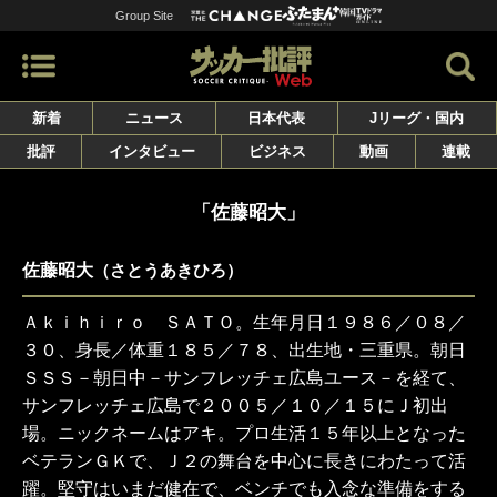
Group Site
新着
ニュース
日本代表
Jリーグ・国内
批評
インタビュー
ビジネス
動画
連載
「佐藤昭大」
佐藤昭大
（さとうあきひろ）
Ａｋｉｈｉｒｏ ＳＡＴＯ。生年月日１９８６／０８／
３０、身長／体重１８５／７８、出生地・三重県。朝日
ＳＳＳ－朝日中－サンフレッチェ広島ユース－を経て、
サンフレッチェ広島で２００５／１０／１５にＪ初出
場。ニックネームはアキ。プロ生活１５年以上となった
ベテランＧＫで、Ｊ２の舞台を中心に長きにわたって活
躍。堅守はいまだ健在で、ベンチでも入念な準備をする