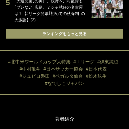
｢大迫次第｣の神戸、浅野＆川村復帰も
｢ブレない｣広島、ミシャ就任の名古屋
は？【Jリーグ開幕｢初めての秋春制｣の
大激論】(2)
ランキングをもっと見る
#北中米ワールドカップ大特集
#Ｊリーグ
#伊東純也
#中村敬斗
#日本サッカー協会
#日本代表
#ジュビロ磐田
#ベガルタ仙台
#松木玖生
#なでしこジャパン
著者紹介