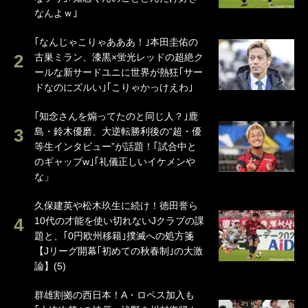
なんよｗ｣
｢なんじゃこりゃあああ！｣本田圭佑の
古巣ミラン、漆黒×蛍光レッドの超絶ク
ールな新サードユニに世界が熱狂｢サー
ドなのにズルい｣｢こりゃかっけえわ｣
｢知念さんを煽ってたのと同じ人？｣鹿
島・鈴木優磨、大逆転勝利後の“超・優
等生インタビュー”が話題！｢試合中と
のギャップw｣｢礼儀正しいイケメンや
な」
久保建英や松木玖生に続け！徳田誉ら
10代の才能を使い切れないJクラブの課
題と、｢0円欧州移籍｣撲滅への処方箋
【Jリーグ開幕｢初めての秋春制｣の大激
論】(5)
群雄割拠の西日本！A・ロペス加入も