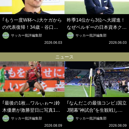
｢もう一度W杯へ｣大ケガから
昨季14位から3位へ大躍進！
の代表復帰！34歳・谷口彰
なぜベルギーの日本資本クラ
悟の奇跡を支えた日本資本の
ブは創設102年目に歴史的快
サッカー批評編集部
サッカー批評編集部
ベルギークラブ、次なる野望
挙を成し遂げられたのか？
2026.06.03
2026.06.03
はW杯ベスト8【シント＝ト
【シント＝トロイデン立石敬
ロイデン立石敬之CEOの世
之CEOの世界戦略】(1)
ニュース
界戦略】(2)
｢最後の1枚…ワルぃゎ〜｣鈴
｢なんだこの最強コンビ｣国立
木優磨が激勝翌日に写真12
J開幕“神試合”を生観戦した
枚投稿→渾身の“煽りショッ
仲良しサッカー美女コンビの
サッカー批評編集部
サッカー批評編集部
ト”に興奮！｢最後の1枚まで
現地ショットが話題！｢メッ
2026.08.09
2026.08.09