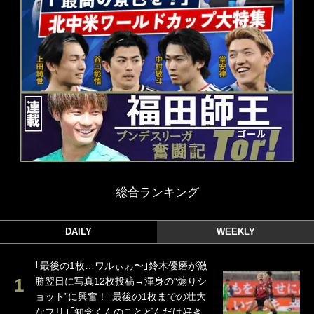
総合ランキング
DAILY
WEEKLY
｢最後の1枚…ワルぃゎ〜｣鈴木優磨が激
勝翌日に写真12枚投稿→渾身の“煽りシ
ョット”に興奮！｢最後の1枚までの壮大
なフリ｣｢知念くんのことどんだけ好き