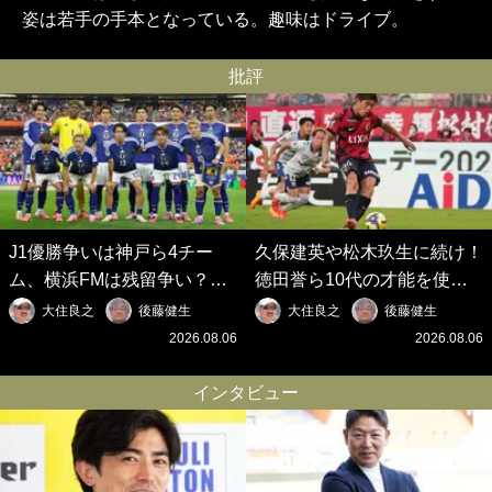
姿は若手の手本となっている。趣味はドライブ。
批評
J1優勝争いは神戸ら4チー
久保建英や松木玖生に続け！
ム、横浜FMは残留争い？大
徳田誉ら10代の才能を使い
混戦のJ2はRB大宮に注目！
切れないJクラブの課題と、
大住良之
後藤健生
大住良之
後藤健生
歴代最強の日本代表をJリー
｢0円欧州移籍｣撲滅への処方
2026.08.06
2026.08.06
グから【Jリーグ開幕｢初めて
箋【Jリーグ開幕｢初めての秋
の秋春制｣の大激論】(6)
春制｣の大激論】(5)
インタビュー