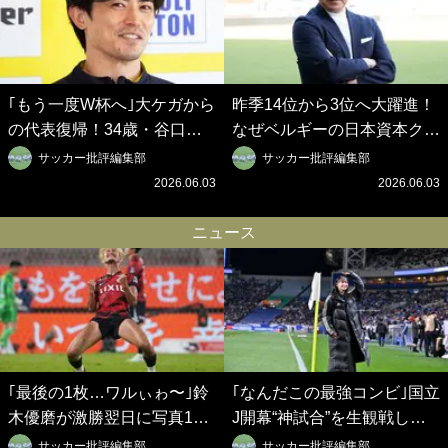
｢もう一度W杯へ｣大ケガから
昨季14位から3位へ大躍進！
の代表復帰！34歳・谷口彰
なぜベルギーの日本資本クラ
悟の奇跡を支えた日本資本の
ブは創設102年目に歴史的快
サッカー批評編集部
サッカー批評編集部
ベルギークラブ、次なる野望
挙を成し遂げられたのか？
2026.06.03
2026.06.03
はW杯ベスト8【シント＝ト
【シント＝トロイデン立石敬
ロイデン立石敬之CEOの世
之CEOの世界戦略】(1)
ニュース
界戦略】(2)
｢最後の1枚…ワルぃゎ〜｣鈴
｢なんだこの最強コンビ｣国立
木優磨が激勝翌日に写真12
J開幕“神試合”を生観戦した
枚投稿→渾身の“煽りショッ
仲良しサッカー美女コンビの
サッカー批評編集部
サッカー批評編集部