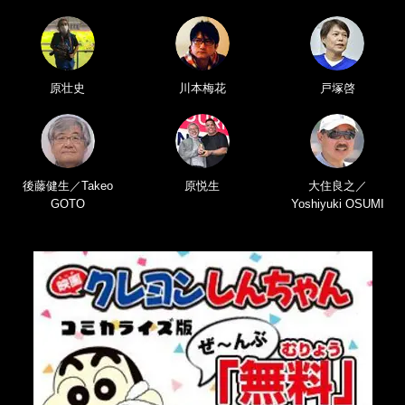
原壮史
川本梅花
戸塚啓
後藤健生／Takeo
原悦生
大住良之／
GOTO
Yoshiyuki OSUMI