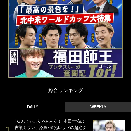
総合ランキング
DAILY
WEEKLY
｢なんじゃこりゃあああ！｣本田圭佑の
古巣ミラン、漆黒×蛍光レッドの超絶ク