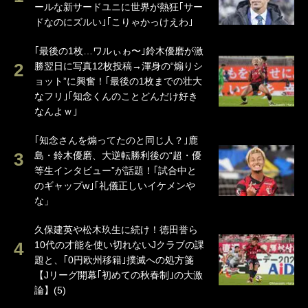
ールな新サードユニに世界が熱狂｢サー
ドなのにズルい｣｢こりゃかっけえわ｣
｢最後の1枚…ワルぃゎ〜｣鈴木優磨が激
勝翌日に写真12枚投稿→渾身の“煽りシ
ョット”に興奮！｢最後の1枚までの壮大
なフリ｣｢知念くんのことどんだけ好き
なんよｗ｣
｢知念さんを煽ってたのと同じ人？｣鹿
島・鈴木優磨、大逆転勝利後の“超・優
等生インタビュー”が話題！｢試合中と
のギャップw｣｢礼儀正しいイケメンや
な」
久保建英や松木玖生に続け！徳田誉ら
10代の才能を使い切れないJクラブの課
題と、｢0円欧州移籍｣撲滅への処方箋
【Jリーグ開幕｢初めての秋春制｣の大激
論】(5)