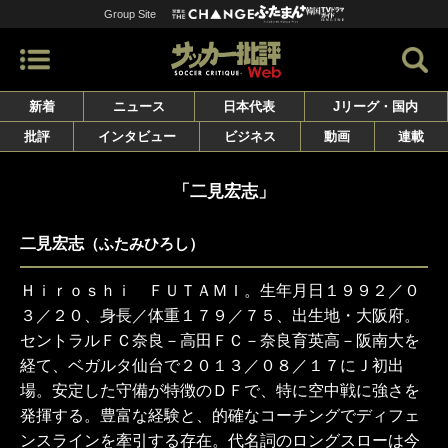
Group Site
新着
ニュース
日本代表
Jリーグ・国内
批評
インタビュー
ビジネス
動画
連載
「二見宏志」
二見宏志
（ふたみひろし）
Ｈｉｒｏｓｈｉ ＦＵＴＡＭＩ。生年月日１９９２／０
３／２０、身長／体重１７９／７５、出生地・大阪府。
セントラルＦＣ奈良－高田ＦＣ－奈良育英高－阪南大を
経て、ベガルタ仙台で２０１３／０８／１７にＪ初出
場。安定した守備が特徴のＤＦで、特に空中戦に強さを
発揮する。豊富な経験と、的確なコーチングでディフェ
ンスラインを牽引する存在。代名詞のロングスローは今