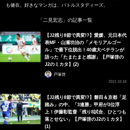
も健在。好きなマンガは、バトルスタディーズ。
「二見宏志」の記事一覧
【J2残り8節で異変!?】愛媛、元日本代
表MF・山瀬功治の「メモリアルゴー
ル」で最下位脱出！40歳大ベテランが
語った「たまたまと感謝」【戸塚啓の
J2のミカタ】(2)
戸塚啓
2021.10.18
【J2残り8節で異変!?】磐田＆京都「足
踏み」の中、「3連勝」甲府が3位浮
上！伊藤彰監督「残り8試合、ひとつも
落とせない」【戸塚啓のJ2のミカタ】
(1)