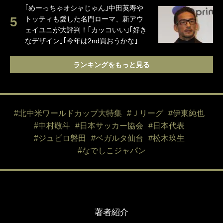
｢めーっちゃオシャじゃん｣中田英寿や
トッティも愛した名門ローマ、新アウ
ェイユニが大評判！｢カッコいい｣｢好き
なデザイン｣｢今年は2nd買おうかな｣
ランキングをもっと見る
#北中米ワールドカップ大特集
#Ｊリーグ
#伊東純也
#中村敬斗
#日本サッカー協会
#日本代表
#ジュビロ磐田
#ベガルタ仙台
#松木玖生
#なでしこジャパン
著者紹介