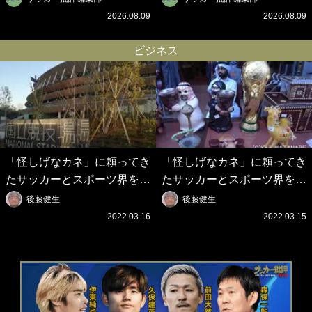
ト”に興奮！｢最後の1枚まで
現地ショットが話題！｢メッ
2026.08.09
2026.08.09
の壮大なフリ｣｢知念くんのこ
シとクリロナレベルです｣｢め
とどんだけ好きなんよｗ｣
ちゃくちゃ可愛い｣
ビジネス
「怪しげなカネ」に頼ってき
「怪しげなカネ」に頼ってき
たサッカーとスポーツ界を待
たサッカーとスポーツ界を待
つ未来(4)スポーツを「持続
つ未来(3)「ロシアン・マネ
後藤健生
後藤健生
可能」にする「真の投資」の
ー」に続く中東の「オイルマ
2022.03.16
2022.03.15
必要性
ネー」の危険性