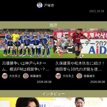
戸塚啓
2021.10.18
批評
J1優勝争いは神戸ら4チー
久保建英や松木玖生に続け！
ム、横浜FMは残留争い？大
徳田誉ら10代の才能を使い
混戦のJ2はRB大宮に注目！
切れないJクラブの課題と、
大住良之
後藤健生
大住良之
後藤健生
歴代最強の日本代表をJリー
｢0円欧州移籍｣撲滅への処方
2026.08.06
2026.08.06
グから【Jリーグ開幕｢初めて
箋【Jリーグ開幕｢初めての秋
の秋春制｣の大激論】(6)
春制｣の大激論】(5)
インタビュー