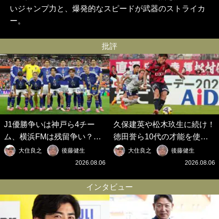
いジャンプ力と、爆発的なスピードが武器のストライカ
ー。
批評
J1優勝争いは神戸ら4チー
久保建英や松木玖生に続け！
ム、横浜FMは残留争い？大
徳田誉ら10代の才能を使い
混戦のJ2はRB大宮に注目！
切れないJクラブの課題と、
大住良之
後藤健生
大住良之
後藤健生
歴代最強の日本代表をJリー
｢0円欧州移籍｣撲滅への処方
2026.08.06
2026.08.06
グから【Jリーグ開幕｢初めて
箋【Jリーグ開幕｢初めての秋
の秋春制｣の大激論】(6)
春制｣の大激論】(5)
インタビュー