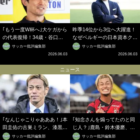
｢もう一度W杯へ｣大ケガから
昨季14位から3位へ大躍進！
の代表復帰！34歳・谷口彰
なぜベルギーの日本資本クラ
悟の奇跡を支えた日本資本の
ブは創設102年目に歴史的快
サッカー批評編集部
サッカー批評編集部
ベルギークラブ、次なる野望
挙を成し遂げられたのか？
2026.06.03
2026.06.03
はW杯ベスト8【シント＝ト
【シント＝トロイデン立石敬
ロイデン立石敬之CEOの世
之CEOの世界戦略】(1)
ニュース
界戦略】(2)
｢なんじゃこりゃあああ！｣本
｢知念さんを煽ってたのと同
田圭佑の古巣ミラン、漆黒×
じ人？｣鹿島・鈴木優磨、大
蛍光レッドの超絶クールな新
逆転勝利後の“超・優等生イ
サッカー批評編集部
サッカー批評編集部