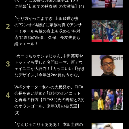
Jリーグに必要な外国人選手は【Jリー
グ開幕｢初めての秋春制｣の大激論】(4)
｢守り方かっこよすぎ｣上田綺世が妻
の“ワンオペ騒動”に家族写真でアンサ
ー！ボールも嫁の炎上も収める“神対
応”に新婚の板倉、久保、長友夫妻も
続々エール！
｢めーっちゃオシャじゃん｣中田英寿や
トッティも愛した名門ローマ、新アウ
ェイユニが大評判！｢カッコいい｣｢好き
なデザイン｣｢今年は2nd買おうかな｣
W杯クオーター制への大反発か、FIFA
会長を追い詰めた｢欧州のボイコット｣
と再選の行方【FIFA3兆円の野望と2度
のオウンゴール、来年3月の会長選】
(3)
｢なんじゃこりゃあああ！｣本田圭佑の