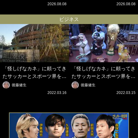
サードユニに世界が熱狂｢サ
ンタビュー”が話題！｢試合中
2026.08.08
2026.08.08
ードなのにズルい｣｢こりゃか
とのギャップw｣｢礼儀正しい
っけえわ｣
イケメンやな」
ビジネス
「怪しげなカネ」に頼ってき
「怪しげなカネ」に頼ってき
たサッカーとスポーツ界を待
たサッカーとスポーツ界を待
つ未来(4)スポーツを「持続
つ未来(3)「ロシアン・マネ
後藤健生
後藤健生
可能」にする「真の投資」の
ー」に続く中東の「オイルマ
2022.03.16
2022.03.15
必要性
ネー」の危険性