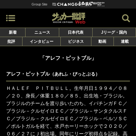
Group Site
新着
ニュース
日本代表
Jリーグ・国内
批評
インタビュー
ビジネス
動画
連載
「アレフ・ピットブル」
アレフ・ピットブル
（あれふ・ぴっとぶる）
ＨＡＬＥＦ ＰＩＴＢＵＬＬ。生年月日１９９４／０８
／２０、身長／体重１８０／８５、出生地・ブラジル。
ブラジルのチームを渡り歩いたのち、イパチンガＦＣ／
ブラジル－クルゼイロＥＣ／ブラジル－サンタクルスＦ
Ｃ／ブラジル－クルゼイロＥＣ／ブラジル－ベルソＳＣ
／ポルトガルを経て、水戸ホーリーホックで２０２０／
０６／２７にＪ初出場。同年にリーグ初得点を記録。高