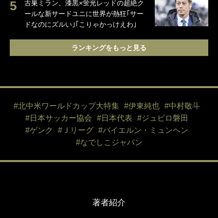
古巣ミラン、漆黒×蛍光レッドの超絶ク
ールな新サードユニに世界が熱狂｢サー
ドなのにズルい｣｢こりゃかっけえわ｣
ランキングをもっと見る
#北中米ワールドカップ大特集
#伊東純也
#中村敬斗
#日本サッカー協会
#日本代表
#ジュビロ磐田
#ゲンク
#Ｊリーグ
#バイエルン・ミュンヘン
#なでしこジャパン
著者紹介