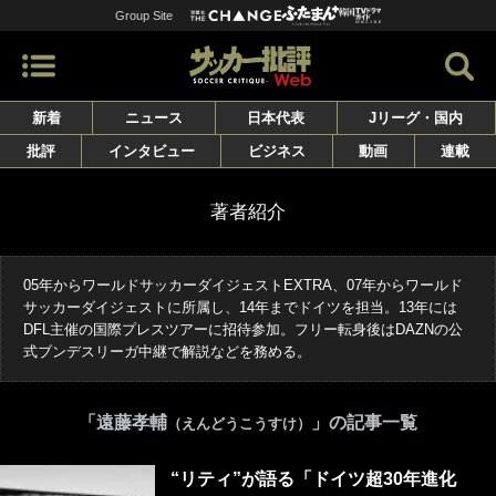
Group Site
新着
ニュース
日本代表
Jリーグ・国内
批評
インタビュー
ビジネス
動画
連載
著者紹介
05年からワールドサッカーダイジェストEXTRA、07年からワールド
サッカーダイジェストに所属し、14年までドイツを担当。13年には
DFL主催の国際プレスツアーに招待参加。フリー転身後はDAZNの公
式ブンデスリーガ中継で解説などを務める。
「遠藤孝輔
」の記事一覧
（えんどうこうすけ）
“リティ”が語る「ドイツ超30年進化