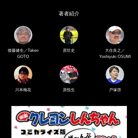
著者紹介
後藤健生／Takeo
原壮史
大住良之／
GOTO
Yoshiyuki OSUMI
川本梅花
原悦生
戸塚啓