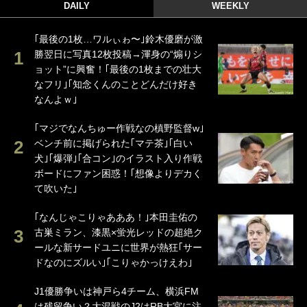
DAILY
WEEKLY
｢最後の1枚…ワルぃゎ〜｣鈴木優磨が激
勝翌日に写真12枚投稿→渾身の“煽りシ
ョット”に興奮！｢最後の1枚までの壮大
なフリ｣｢知念くんのことどんだけ好き
なんよｗ｣
｢マジでなんちゅー作戦なの槙野監督w｣
ベンチ前に掲げられた｢マテ茶｣｢白い
犬｣｢爆弾｣｢合コン｣のイラスト入り作戦
ボードにファン困惑！｢想像よりデカく
て吹いた｣
｢なんじゃこりゃあああ！｣本田圭佑の
古巣ミラン、漆黒×蛍光レッドの超絶ク
ールな新サードユニに世界が熱狂｢サー
ドなのにズルい｣｢こりゃかっけえわ｣
J1優勝争いは神戸ら4チーム、横浜FM
は残留争い？大混戦のJ2はRB大宮に注