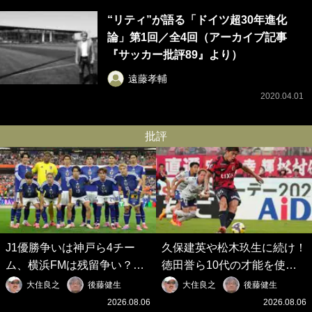
“リティ”が語る「ドイツ超30年進化
論」第1回／全4回（アーカイブ記事
『サッカー批評89』より）
遠藤孝輔
2020.04.01
批評
J1優勝争いは神戸ら4チー
久保建英や松木玖生に続け！
ム、横浜FMは残留争い？大
徳田誉ら10代の才能を使い
混戦のJ2はRB大宮に注目！
切れないJクラブの課題と、
大住良之
後藤健生
大住良之
後藤健生
歴代最強の日本代表をJリー
｢0円欧州移籍｣撲滅への処方
2026.08.06
2026.08.06