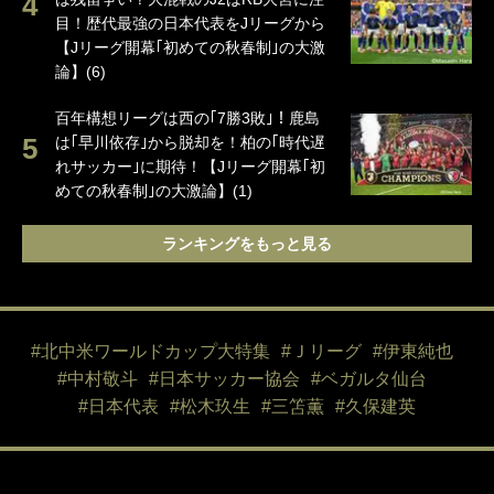
目！歴代最強の日本代表をJリーグから
【Jリーグ開幕｢初めての秋春制｣の大激
論】(6)
百年構想リーグは西の｢7勝3敗｣！鹿島
は｢早川依存｣から脱却を！柏の｢時代遅
れサッカー｣に期待！【Jリーグ開幕｢初
めての秋春制｣の大激論】(1)
ランキングをもっと見る
#北中米ワールドカップ大特集
#Ｊリーグ
#伊東純也
#中村敬斗
#日本サッカー協会
#ベガルタ仙台
#日本代表
#松木玖生
#三笘薫
#久保建英