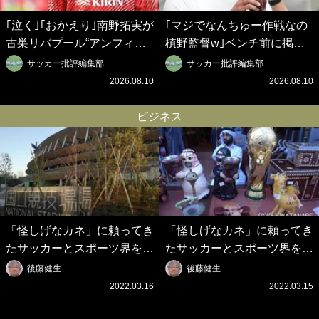
｢泣く｣｢おかえり｣南野拓実が
｢マジでなんちゅー作戦なの
古巣リバプール“アンフィー
槙野監督w｣ベンチ前に掲げ
ルド帰還”特別映像が感動
られた｢マテ茶｣｢白い犬｣｢爆
サッカー批評編集部
サッカー批評編集部
的！｢僕も彼が大好きだった｣
弾｣｢合コン｣のイラスト入り
2026.08.10
2026.08.10
ジョタの追悼碑にも献花！
作戦ボードにファン困惑！
｢胸が熱くなります…｣
｢想像よりデカくて吹いた｣
ビジネス
「怪しげなカネ」に頼ってき
「怪しげなカネ」に頼ってき
たサッカーとスポーツ界を待
たサッカーとスポーツ界を待
つ未来(4)スポーツを「持続
つ未来(3)「ロシアン・マネ
後藤健生
後藤健生
可能」にする「真の投資」の
ー」に続く中東の「オイルマ
2022.03.16
2022.03.15
必要性
ネー」の危険性