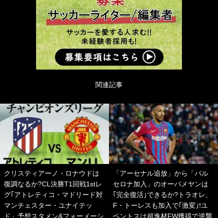
関連記事
クリスティアーノ・ロナウドは
「アーセナル追放」から「バル
復調なるか?CL決勝T1回戦1stレ
セロナ加入」のオーバメヤンは
グ｢アトレティコ・マドリード対
｢完全復活｣できるか?トラオレ、
マンチェスター・ユナイテッ
F・トーレスも加入で｢激変｣!ユ
ド」予想スタメン&フォーメーシ
ベントスは超逸材FW獲得で逆襲