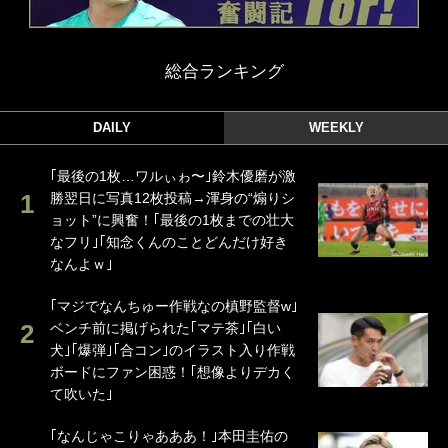
総合ランキング
DAILY
WEEKLY
｢最後の1枚…ワルぃゎ〜｣鈴木優磨が激
勝翌日に写真12枚投稿→渾身の“煽りシ
ョット”に興奮！｢最後の1枚までの壮大
なフリ｣｢知念くんのことどんだけ好き
なんよｗ｣
｢マジでなんちゅー作戦なの槙野監督w｣
ベンチ前に掲げられた｢マテ茶｣｢白い
犬｣｢爆弾｣｢合コン｣のイラスト入り作戦
ボードにファン困惑！｢想像よりデカく
て吹いた｣
｢なんじゃこりゃあああ！｣本田圭佑の