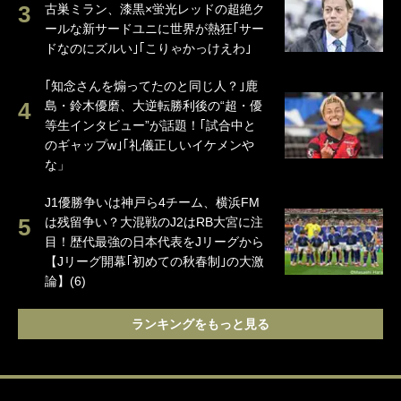
古巣ミラン、漆黒×蛍光レッドの超絶ク
ールな新サードユニに世界が熱狂｢サー
ドなのにズルい｣｢こりゃかっけえわ｣
｢知念さんを煽ってたのと同じ人？｣鹿
島・鈴木優磨、大逆転勝利後の“超・優
等生インタビュー”が話題！｢試合中と
のギャップw｣｢礼儀正しいイケメンや
な」
J1優勝争いは神戸ら4チーム、横浜FM
は残留争い？大混戦のJ2はRB大宮に注
目！歴代最強の日本代表をJリーグから
【Jリーグ開幕｢初めての秋春制｣の大激
論】(6)
ランキングをもっと見る