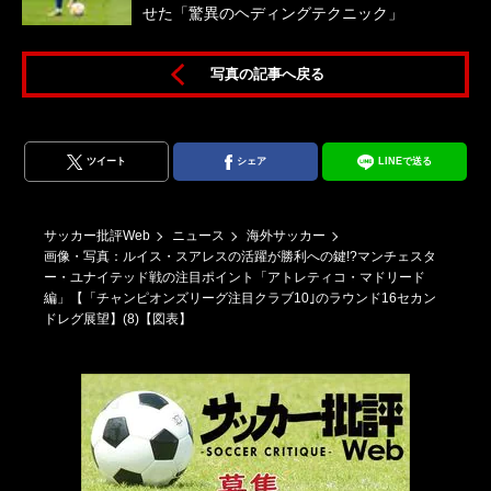
せた「驚異のヘディングテクニック」
写真の記事へ戻る
の
ツイート
シェア
LINEで送る
サッカー批評Web
ニュース
海外サッカー
画像・写真：ルイス・スアレスの活躍が勝利への鍵!?マンチェスタ
ー・ユナイテッド戦の注目ポイント「アトレティコ・マドリード
編」【「チャンピオンズリーグ注目クラブ10｣のラウンド16セカン
ドレグ展望】(8)【図表】