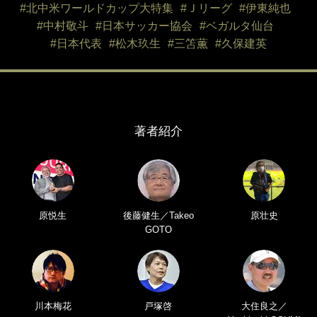
#北中米ワールドカップ大特集
#Ｊリーグ
#伊東純也
#中村敬斗
#日本サッカー協会
#ベガルタ仙台
#日本代表
#松木玖生
#三笘薫
#久保建英
著者紹介
原悦生
後藤健生／Takeo
原壮史
GOTO
川本梅花
戸塚啓
大住良之／