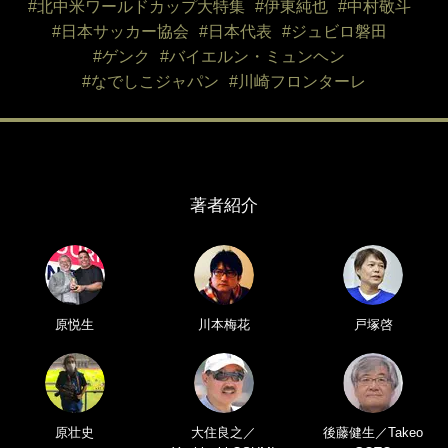
#北中米ワールドカップ大特集
#伊東純也
#中村敬斗
#日本サッカー協会
#日本代表
#ジュビロ磐田
#ゲンク
#バイエルン・ミュンヘン
#なでしこジャパン
#川崎フロンターレ
著者紹介
原悦生
川本梅花
戸塚啓
原壮史
大住良之／
後藤健生／Takeo