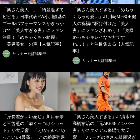
「奥さん美人…」「綺麗過ぎて
「奥さん美人すぎる」「めちゃ
ビビる」日本代表FW小川航基の
くちゃ可愛い」J1川崎MF橘田健
ゴールパフォーマンスがきっか
人の祝福に駆け付けた「美人
けで「美人すぎる妻」にファン
妻」にファンざわめく！「奥様
注目！「めちゃくちゃ綺麗」
めっちゃキレイなお方です
「美男美女」の声【人気記事】
ね…！」と注目集まる【人気記
事】
サッカー批評編集部
サッカー批評編集部
「身長差がいい感じ」川口春奈
「奥さん美人すぎる」J2清水DF
と三笘薫の「肩くっつけショッ
高橋祐治の「元AKB48メンバー
ト」が大反響！「え!かわいい!か
妻」がスタジアム来場で大反
っこいい!最高」「この絵最強過
響！「Jリーガの奥さん綺麗過ぎ