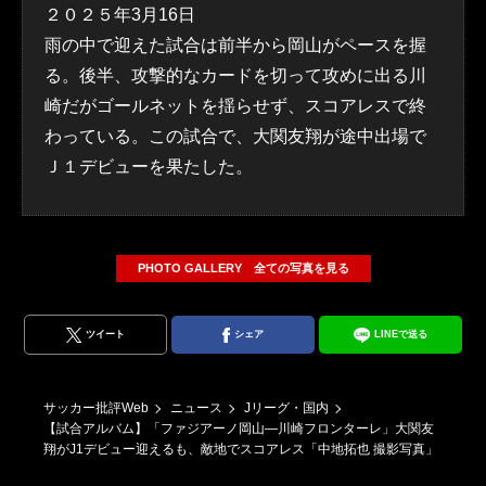
２０２５年3月16日
雨の中で迎えた試合は前半から岡山がペースを握
る。後半、攻撃的なカードを切って攻めに出る川
崎だがゴールネットを揺らせず、スコアレスで終
わっている。この試合で、大関友翔が途中出場で
Ｊ１デビューを果たした。
PHOTO GALLERY 全ての写真を見る
ツイート
シェア
LINEで送る
サッカー批評Web
ニュース
Jリーグ・国内
【試合アルバム】「ファジアーノ岡山―川崎フロンターレ」大関友
翔がJ1デビュー迎えるも、敵地でスコアレス「中地拓也 撮影写真」