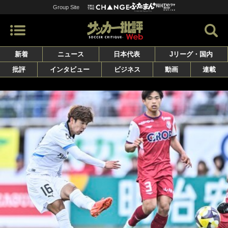
Group Site
新着
ニュース
日本代表
Jリーグ・国内
批評
インタビュー
ビジネス
動画
連載