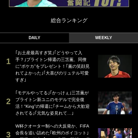
総合ランキング
DAILY
WEEKLY
｢お土産最高すぎ笑｣｢どうやって入
手？｣ブライトン帰還の三笘薫、同僚
に“ポケカ”をプレゼント！｢薫の笑顔見
れてよかった｣｢大喜びのリュテル可愛
すぎ｣
｢モデルやってる｣｢かっけぇ｣三笘薫が
ブライトン新ユニのモデルで完全復
活！“King”の帰還に｢チームから大歓迎
されてる｣｢元気な姿見れて…｣
W杯クオーター制への大反発か、FIFA
会長を追い詰めた｢欧州のボイコット｣