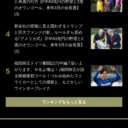
と再選の行方【FIFA3兆円の野望と2度
のオウンゴール、来年3月の会長選】
(3)
新会社の背後に見え隠れするトランプ
と巨大ファンドの影、ルールすら歪め
る｢アメリカ式｣【FIFA3兆円の野望と2
度のオウンゴール、来年3月の会長選】
(2)
福田師王ドイツ奮闘記(7)中編 ｢這い上
がります。やるよ俺は！｣福田師王が語
る移籍後初ゴール！つかみ始めたスト
ライカーとしての感覚と、もどかしい
ウインターブレイク
ランキングをもっと見る