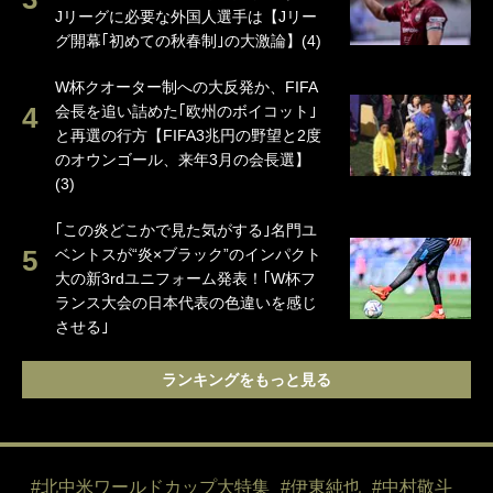
Jリーグに必要な外国人選手は【Jリー
グ開幕｢初めての秋春制｣の大激論】(4)
W杯クオーター制への大反発か、FIFA
会長を追い詰めた｢欧州のボイコット｣
と再選の行方【FIFA3兆円の野望と2度
のオウンゴール、来年3月の会長選】
(3)
｢この炎どこかで見た気がする｣名門ユ
ベントスが“炎×ブラック”のインパクト
大の新3rdユニフォーム発表！｢W杯フ
ランス大会の日本代表の色違いを感じ
させる｣
ランキングをもっと見る
#北中米ワールドカップ大特集
#伊東純也
#中村敬斗