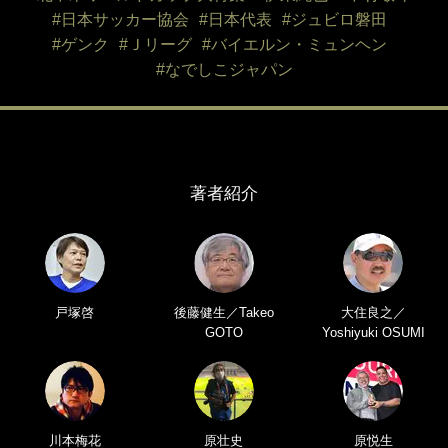
#日本サッカー協会
#日本代表
#ジュビロ磐田
#ゲンク
#Ｊリーグ
#バイエルン・ミュンヘン
#なでしこジャパン
著者紹介
戸塚啓
後藤健生／Takeo
大住良之／
GOTO
Yoshiyuki OSUMI
川本梅花
原壮史
原悦生