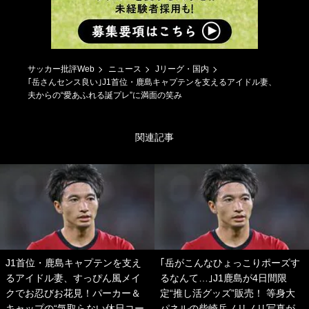
サッカー批評Web
ニュース
Jリーグ・国内
｢岳さんセンス良い｣J1首位・鹿島キャプテンを支えるアイドル妻、
夫からの“愛あふれる誕プレ”に満面の笑み
関連記事
J1首位・鹿島キャプテンを支え
｢岳がこんなひょっこりポーズす
るアイドル妻、すっぴん風メイ
るなんて…｣J1鹿島が4日間限
クでお忍びお花見！パーカー＆
定“推し活グッズ”販売！ 等身大
キャップの“気取らない休日コー
パネルの柴崎岳ノリノリ写真が