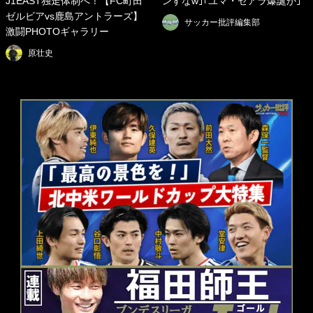
J1EAST独走体制へ！【FC町田
ンすなw｣｢ユマ・セアラ爆誕か｣
ゼルビアvs鹿島アントラーズ】
サッカー批評編集部
激闘PHOTOギャラリー
原壮史