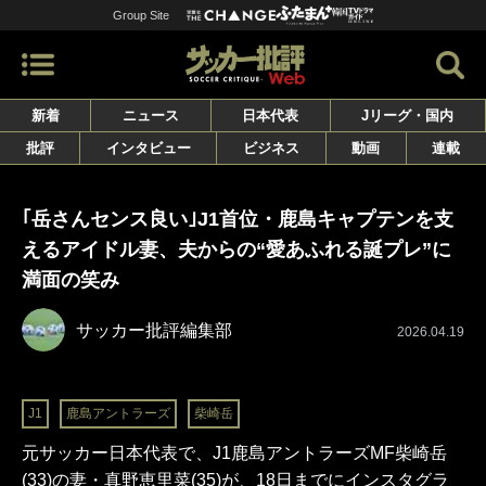
Group Site
新着
ニュース
日本代表
Jリーグ・国内
批評
インタビュー
ビジネス
動画
連載
｢岳さんセンス良い｣J1首位・鹿島キャプテンを支
えるアイドル妻、夫からの“愛あふれる誕プレ”に
満面の笑み
サッカー批評編集部
2026.04.19
J1
鹿島アントラーズ
柴崎岳
元サッカー日本代表で、J1鹿島アントラーズMF柴崎岳
(33)の妻・真野恵里菜(35)が、18日までにインスタグラ