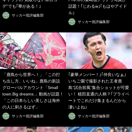
デ”でも｢華がある！｣
話題！｢じわるw｣｢もはやアイド
ル｣
サッカー批評編集部
サッカー批評編集部
「鹿島から世界へ！」「この打
｢豪華メンバー！｣｢仲良いなぁ｣
ち出し方、いいね」鹿島の新設
いちご園で撮影された王者鹿
グローバルアカウント「Small
島“試合前風”集合ショットが可愛
town.Big dreams.」動画が話題！
い！ 植田直通の人柄？｢プライベ
「この日本らしい美しさは海外
ートでこれだけ集まるんだから
の人に刺さるはず」
凄いよね｣
サッカー批評編集部
サッカー批評編集部