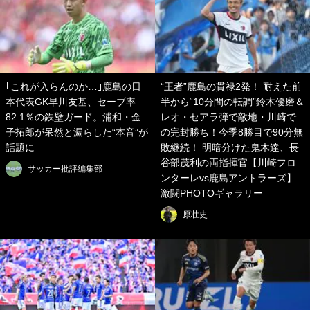
｢これが入らんのか…｣鹿島の日
“王者”鹿島の貫禄2発！ 耐えた前
本代表GK早川友基、セーブ率
半から“10分間の転調”鈴木優磨＆
82.1％の鉄壁ガード。浦和・金
レオ・セアラ弾で敵地・川崎で
子拓郎が呆然と漏らした“本音”が
の完封勝ち！今季8勝目で90分無
話題に
敗継続！ 明暗分けた鬼木達、長
谷部茂利の両指揮官【川崎フロ
サッカー批評編集部
ンターレvs鹿島アントラーズ】
激闘PHOTOギャラリー
原壮史