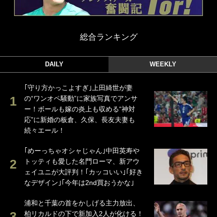
総合ランキング
DAILY
WEEKLY
｢守り方かっこよすぎ｣上田綺世が妻
の“ワンオペ騒動”に家族写真でアンサ
ー！ボールも嫁の炎上も収める“神対
応”に新婚の板倉、久保、長友夫妻も
続々エール！
｢めーっちゃオシャじゃん｣中田英寿や
トッティも愛した名門ローマ、新アウ
ェイユニが大評判！｢カッコいい｣｢好き
なデザイン｣｢今年は2nd買おうかな｣
浦和と千葉の首をかしげる主力放出、
柏リカルドの下で新加入2人が化ける！