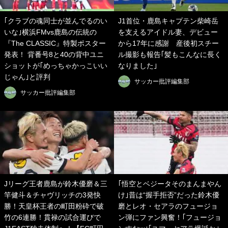
｢クラブの魂同士が並んでるのい
J1首位・鹿島キャプテン柴崎岳
いな｣横浜FMvs鹿島の伝統の
を支えるアイドル妻、デビュー
『The CLASSIC』特製ポスター
から17年に感謝 産後初スチー
発表！ 背番号8と40の背中ユニ
ル撮影も報告｢髪もこんなに長く
ショットが｢めっちゃかっこいい
なりました｣
じゃん｣と評判
サッカー批評編集部
サッカー批評編集部
Jリーグ王者鹿島が鈴木優磨＆三
｢悟空とベジータそのまんまやん
竿健斗＆チャヴリッチの3発快
け｣昔は“握手拒否”だった鈴木優
勝！天皇杯王者の町田粉砕で破
磨とレオ・セアラのフュージョ
竹の6連勝！貫禄の試合運びで
ン弾にファン興奮！｢フュージョ