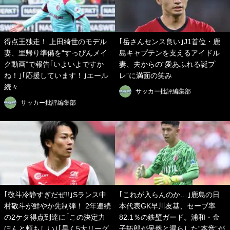
得点王独走！ 上田綺世のモデル
｢岳さんセンス良い｣J1首位・鹿
妻、里帰り準備を“すっぴんメイ
島キャプテンを支えるアイドル
ク動画”で報告｢いよいよですか
妻、夫からの“愛あふれる誕プ
ね！｣｢応援しています！｣エール
レ”に満面の笑み
続々
サッカー批評編集部
サッカー批評編集部
｢敬斗冷静すぎだぜ!!｣Sランス中
｢これが入らんのか…｣鹿島の日
村敬斗が鮮やか先制弾！ 2年連続
本代表GK早川友基、セーブ率
の2ケタ得点到達に｢この決定力
82.1％の鉄壁ガード。浦和・金
ほんと頼もしい｣｢早く5大リーグ
子拓郎が呆然と漏らした“本音”が