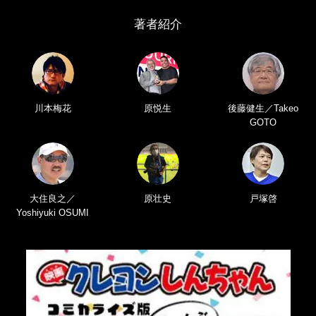
著者紹介
川本梅花
原悦生
後藤健生／Takeo
GOTO
大住良之／
原壮史
戸塚啓
Yoshiyuki OSUMI