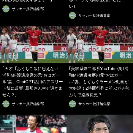
い｣
サッカー批評編集部
サッカー批評編集部
｢天才｣｢おうちご飯に思えない｣
｢美容系兼二郎系YouTuber笑｣浦
浦和MF渡邊凌磨の元“おはガー
和MF渡邊凌磨の元“おはガー
ル”妻、ChatGPT活用のアスリー
ル”妻、もぐもぐラーメン動画が
ト飯に反響｢旦那さん幸せ過ぎま
大好評！2時間行列に並ぶガチ勢
せん？｣
ぶりで路線変更？
サッカー批評編集部
サッカー批評編集部