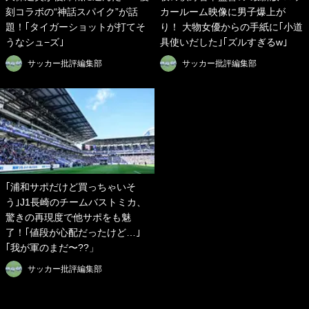
刻コラボの“神話スパイク”が話
カールーム映像に男子爆上が
題！｢タイガーショットが打てそ
り！ 大物女優からの手紙に｢小道
うなシュ−ズ｣
具使いだした｣｢ズルすぎるw｣
サッカー批評編集部
サッカー批評編集部
｢浦和サポだけど買っちゃいそ
う｣J1長崎のチームバストミカ、
驚きの再現度で他サポをも魅
了！｢値段が心配だったけど…｣
｢我が軍のまだ〜??」
サッカー批評編集部