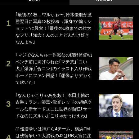
｢最後の1枚…ワルぃゎ〜｣鈴木優磨が激
勝翌日に写真12枚投稿→渾身の“煽りシ
ョット”に興奮！｢最後の1枚までの壮大
なフリ｣｢知念くんのことどんだけ好き
なんよｗ｣
｢マジでなんちゅー作戦なの槙野監督w｣
ベンチ前に掲げられた｢マテ茶｣｢白い
犬｣｢爆弾｣｢合コン｣のイラスト入り作戦
ボードにファン困惑！｢想像よりデカく
て吹いた｣
｢なんじゃこりゃあああ！｣本田圭佑の
古巣ミラン、漆黒×蛍光レッドの超絶ク
ールな新サードユニに世界が熱狂｢サー
ドなのにズルい｣｢こりゃかっけえわ｣
J1優勝争いは神戸ら4チーム、横浜FM
は残留争い？大混戦のJ2はRB大宮に注