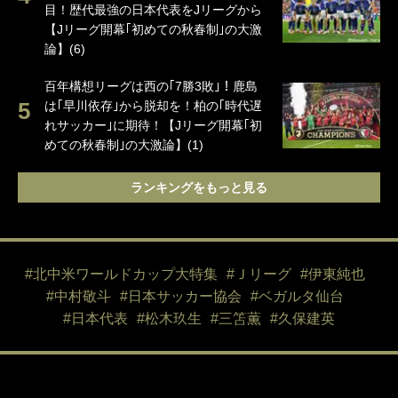
目！歴代最強の日本代表をJリーグから
【Jリーグ開幕｢初めての秋春制｣の大激
論】(6)
百年構想リーグは西の｢7勝3敗｣！鹿島
は｢早川依存｣から脱却を！柏の｢時代遅
れサッカー｣に期待！【Jリーグ開幕｢初
めての秋春制｣の大激論】(1)
ランキングをもっと見る
#北中米ワールドカップ大特集
#Ｊリーグ
#伊東純也
#中村敬斗
#日本サッカー協会
#ベガルタ仙台
#日本代表
#松木玖生
#三笘薫
#久保建英