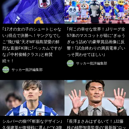
｢17才の女の子のシュートじゃな
｢何この幸せな世界！｣Jリーグ全
い｣得点で決勝へ！ヤングなでし
57体のマスコットが箱に“ぎゅう
こ“飛び級”天才MF福島望愛の鮮
ぎゅう詰め”の豪華賞品画像に反
烈な直接FK弾に｢ベッカムですが
響！｢試合終わりの満員電車｣｢い
な｣｢中村俊輔クラス｣と称賛
っそ買わせてほしい｣
続々！
サッカー批評編集部
サッカー批評編集部
シルバーの狼!?｢斬新なデザイン｣
｢長澤まさみはずるいて！｣J2藤
久保建英が復帰戦に選んだ“Y-3復
枝の槙野智章監督の“最新版”ロッ