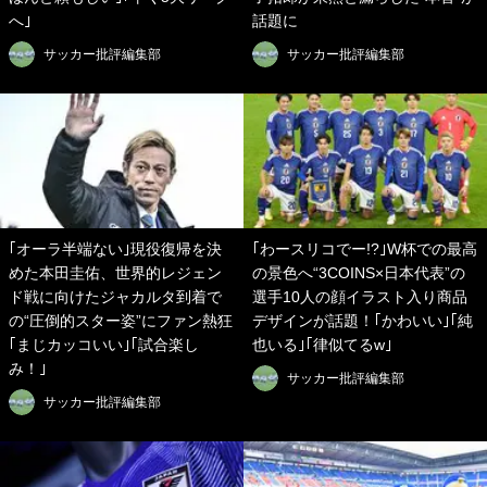
へ｣
話題に
サッカー批評編集部
サッカー批評編集部
｢オーラ半端ない｣現役復帰を決
｢わースリコでー!?｣W杯での最高
めた本田圭佑、世界的レジェン
の景色へ“3COINS×日本代表”の
ド戦に向けたジャカルタ到着で
選手10人の顔イラスト入り商品
の“圧倒的スター姿”にファン熱狂
デザインが話題！｢かわいい｣｢純
｢まじカッコいい｣｢試合楽し
也いる｣｢律似てるw｣
み！｣
サッカー批評編集部
サッカー批評編集部