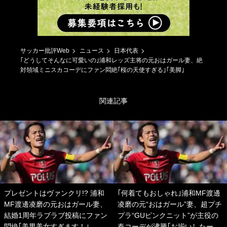
サッカー批評Web
ニュース
日本代表
｢どうしてそんなに可愛いの｣浦和レッズ主将の元おはガール妻、絶
対領域ミニスカコーデにファン悶絶｢桜の天使すぎる｣｢美脚｣
関連記事
プレゼントはヴァンクリ!? 浦和
｢何着てもおしゃれ｣浦和MF渡邊
MF渡邊凌磨の元おはガール妻、
凌磨の元“おはガール”妻、超プチ
結婚1周年ラブラブ投稿にファン
プラ“GUピンクニット”が主役の
悶絶｢美男美女すぎます！｣
春コーデが沸騰｢お揃いしたー