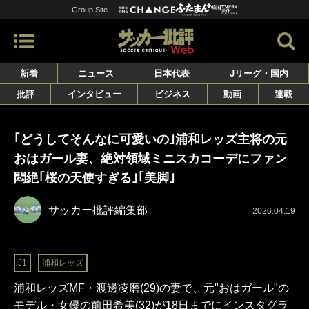
Group Site
新着
ニュース
日本代表
Jリーグ・国内
批評
インタビュー
ビジネス
動画
連載
｢どうしてそんなに可愛いの｣浦和レッズ主将の元
おはガール妻、絶対領域ミニスカコーデにファン
悶絶｢桜の天使すぎる｣｢美脚｣
サッカー批評編集部
2026.04.19
J1
浦和レッズ
浦和レッズMF・渡邊凌磨(29)の妻で、元"おはガール"の
モデル・女優の前田希美(32)が18日までにインスタグラ