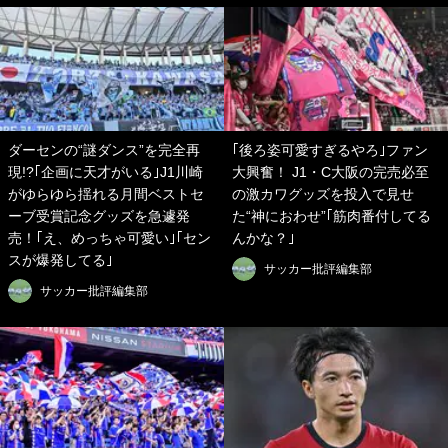
ダーセンの“謎ダンス”を完全再
｢後ろ姿可愛すぎるやろ｣ファン
現!?｢企画に天才がいる｣J1川崎
大興奮！ J1・C大阪の完売必至
がゆらゆら揺れる月間ベストセ
の激カワグッズを投入で見せ
ーブ受賞記念グッズを急遽発
た“神におわせ”｢筋肉番付してる
売！｢え、めっちゃ可愛い｣｢セン
んかな？｣
スが爆発してる｣
サッカー批評編集部
サッカー批評編集部