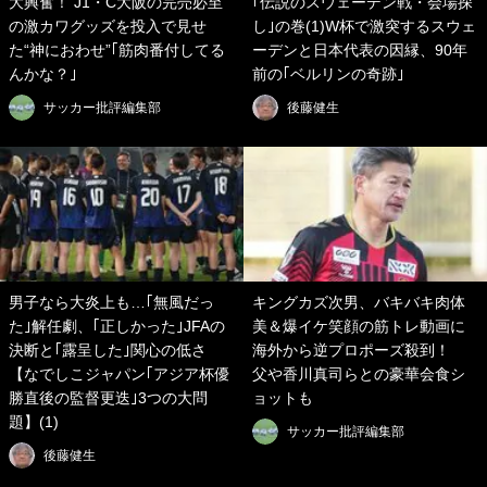
大興奮！ J1・C大阪の完売必至
｢伝説のスウェーデン戦・会場探
の激カワグッズを投入で見せ
し｣の巻(1)W杯で激突するスウェ
た“神におわせ”｢筋肉番付してる
ーデンと日本代表の因縁、90年
んかな？｣
前の｢ベルリンの奇跡｣
サッカー批評編集部
後藤健生
男子なら大炎上も…｢無風だっ
キングカズ次男、バキバキ肉体
た｣解任劇、｢正しかった｣JFAの
美＆爆イケ笑顔の筋トレ動画に
決断と｢露呈した｣関心の低さ
海外から逆プロポーズ殺到！
【なでしこジャパン｢アジア杯優
父や香川真司らとの豪華会食シ
勝直後の監督更迭｣3つの大問
ョットも
題】(1)
サッカー批評編集部
後藤健生