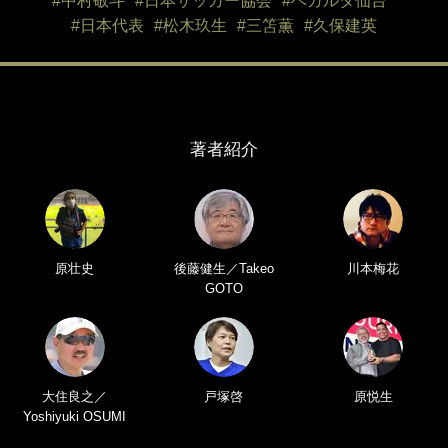
#中村敬斗
#日本サッカー協会
#ベガルタ仙台
#日本代表
#松木玖生
#三笘薫
#久保建英
著者紹介
原壮史
後藤健生／Takeo
川本梅花
GOTO
大住良之／
戸塚啓
原悦生
Yoshiyuki OSUMI