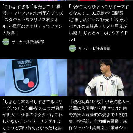
｢これよすぎる｣｢販売して！｣横
｢岳がこんなひょっこりポーズす
浜F・マリノスの無料配布グッズ
るなんて…｣J1鹿島が4日間限
｢スタジャン風マリノス君タオ
定“推し活グッズ”販売！ 等身大
ル｣が驚愕のクオリティでファン
パネルの柴崎岳ノリノリ写真が
大歓喜！
話題！｢じわるw｣｢もはやアイド
ル｣
サッカー批評編集部
サッカー批評編集部
｢しまむら本気出しすぎてる｣Jリ
【現地写真100枚】伊東純也＆三
ーグとの“安心価格”のコラボ商品
笘薫の決勝弾から駆けつけた南
が拡大！｢仕事のネクタイはこれ
野拓実＆遠藤航の姿まで！初招
しかない｣｢シャワーサンダルは
集、復活組、主力組も躍動！森
ちょうど買い替えたかった｣と話
保ジャパン｢英国遠征｣厳選ショ