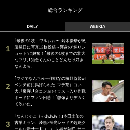
総合ランキング
DAILY
WEEKLY
｢最後の1枚…ワルぃゎ〜｣鈴木優磨が激
勝翌日に写真12枚投稿→渾身の“煽りシ
ョット”に興奮！｢最後の1枚までの壮大
なフリ｣｢知念くんのことどんだけ好き
なんよｗ｣
｢マジでなんちゅー作戦なの槙野監督w｣
ベンチ前に掲げられた｢マテ茶｣｢白い
犬｣｢爆弾｣｢合コン｣のイラスト入り作戦
ボードにファン困惑！｢想像よりデカく
て吹いた｣
｢なんじゃこりゃあああ！｣本田圭佑の
古巣ミラン、漆黒×蛍光レッドの超絶ク
ールな新サードユニに世界が熱狂｢サー