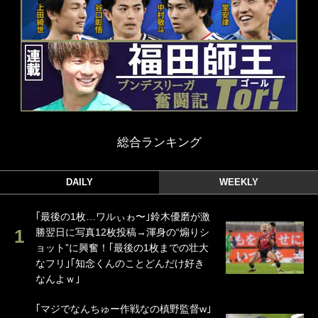
総合ランキング
DAILY
WEEKLY
｢最後の1枚…ワルぃゎ〜｣鈴木優磨が激
勝翌日に写真12枚投稿→渾身の“煽りシ
ョット”に興奮！｢最後の1枚までの壮大
なフリ｣｢知念くんのことどんだけ好き
なんよｗ｣
｢マジでなんちゅー作戦なの槙野監督w｣