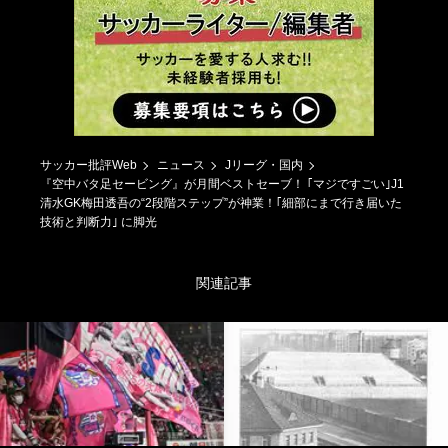
サッカー批評Web
ニュース
Jリーグ・国内
『空中バタ足セービング』が月間ベストセーブ！ ｢マジですごい｣J1
清水GK梅田透吾の“2段階ステップ”が神業！｢細部にまで行き届いた
技術と判断力｣ に脚光
関連記事