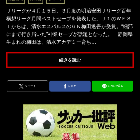
Ｊリーグが４月１５日、３月度の明治安田Ｊリーグ百年
構想リーグ月間ベストセーブを発表した。Ｊ１のＷＥＳ
Ｔからは、清水エスパルスのＧＫ梅田透吾が受賞。“細部
にまで行き届いた”神業セーブが話題となった。 静岡県
生まれの梅田は、清水アカデミー育ち…
続きを読む
ツイート
シェア
LINEで送る