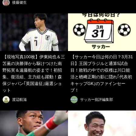
後藤健生
【現地写真100枚】伊東純也＆三
【サッカー今日は何の日？3月31
笘薫の決勝弾から駆けつけた南
日】王国ブラジルと通算5試合
野拓実＆遠藤航の姿まで！初招
目！敗戦の中での収穫は川口能
集、復活組、主力組も躍動！森
活と楢﨑正剛の影に隠れ｢代表初
保ジャパン｢英国遠征｣厳選ショ
キャップGK｣のファインセー
ット
ブ！
渡辺航滋
サッカー批評編集部