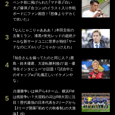
ベンチ前に掲げられた｢マテ茶｣｢白い
犬｣｢爆弾｣｢合コン｣のイラスト入り作戦
ボードにファン困惑！｢想像よりデカく
て吹いた｣
｢なんじゃこりゃあああ！｣本田圭佑の
古巣ミラン、漆黒×蛍光レッドの超絶ク
ールな新サードユニに世界が熱狂｢サー
ドなのにズルい｣｢こりゃかっけえわ｣
｢知念さんを煽ってたのと同じ人？｣鹿
島・鈴木優磨、大逆転勝利後の“超・優
等生インタビュー”が話題！｢試合中と
のギャップw｣｢礼儀正しいイケメンや
な」
J1優勝争いは神戸ら4チーム、横浜FM
は残留争い？大混戦のJ2はRB大宮に注
目！歴代最強の日本代表をJリーグから
【Jリーグ開幕｢初めての秋春制｣の大激
論】(6)