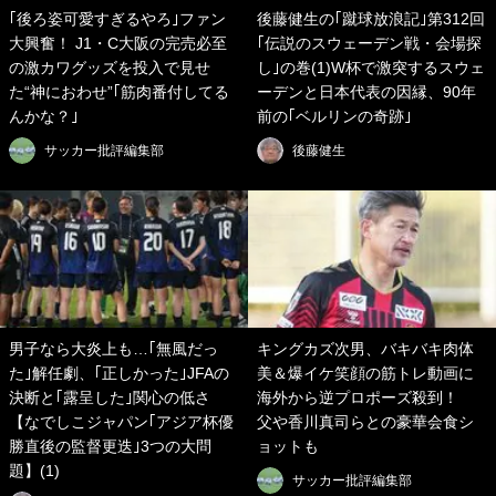
｢後ろ姿可愛すぎるやろ｣ファン
後藤健生の｢蹴球放浪記｣第312回
大興奮！ J1・C大阪の完売必至
｢伝説のスウェーデン戦・会場探
の激カワグッズを投入で見せ
し｣の巻(1)W杯で激突するスウェ
た“神におわせ”｢筋肉番付してる
ーデンと日本代表の因縁、90年
んかな？｣
前の｢ベルリンの奇跡｣
サッカー批評編集部
後藤健生
男子なら大炎上も…｢無風だっ
キングカズ次男、バキバキ肉体
た｣解任劇、｢正しかった｣JFAの
美＆爆イケ笑顔の筋トレ動画に
決断と｢露呈した｣関心の低さ
海外から逆プロポーズ殺到！
【なでしこジャパン｢アジア杯優
父や香川真司らとの豪華会食シ
勝直後の監督更迭｣3つの大問
ョットも
題】(1)
サッカー批評編集部