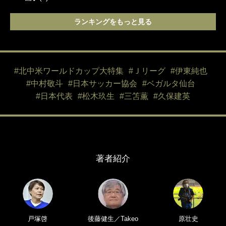
ランキングをもっと見る
#北中米ワールドカップ大特集
#Ｊリーグ
#伊東純也
#中村敬斗
#日本サッカー協会
#ベガルタ仙台
#日本代表
#松木玖生
#三笘薫
#久保建英
著者紹介
戸塚啓
後藤健生／Takeo
原壮史