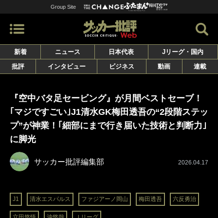
Group Site
新着
ニュース
日本代表
Jリーグ・国内
批評
インタビュー
ビジネス
動画
連載
『空中バタ足セービング』が月間ベストセーブ！
｢マジですごい｣J1清水GK梅田透吾の“2段階ステッ
プ”が神業！｢細部にまで行き届いた技術と判断力｣
に脚光
サッカー批評編集部
2026.04.17
J1
清水エスパルス
ファジアーノ岡山
梅田透吾
六反勇治
立田悠悟
沖悠哉
Ｊリーグ