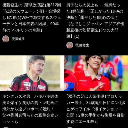
後藤健生の｢蹴球放浪記｣第312回
男子なら大炎上も…｢無風だっ
｢伝説のスウェーデン戦・会場探
た｣解任劇、｢正しかった｣JFAの
し｣の巻(1)W杯で激突するスウェ
決断と｢露呈した｣関心の低さ
ーデンと日本代表の因縁、90年
【なでしこジャパン｢アジア杯優
前の｢ベルリンの奇跡｣
勝直後の監督更迭｣3つの大問
題】(1)
後藤健生
後藤健生
キングカズ次男、バキバキ肉体
｢双子の兄は人気俳優｣プロサッ
美＆爆イケ笑顔の筋トレ動画に
カー選手、34歳誕生日にロン毛&
海外から逆プロポーズ殺到！
ヒゲのワイルド爆イケショット
父や香川真司らとの豪華会食シ
公開！2度の手術から復帰を目指
ョットも
す姿にエール殺到