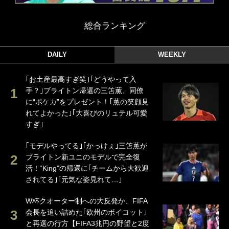
総合ランキング
DAILY
WEEKLY
｢お土産最高すぎ笑｣｢どうやって入
手？｣ブライトン帰還の三笘薫、同僚
に“ポケカ”をプレゼント！｢薫の笑顔見
れてよかった｣｢大喜びのリュテル可愛
すぎ｣
｢モデルやってる｣｢かっけぇ｣三笘薫が
ブライトン新ユニのモデルで完全復
活！“King”の帰還に｢チームから大歓迎
されてる｣｢元気な姿見れて…｣
W杯クオーター制への大反発か、FIFA
会長を追い詰めた｢欧州のボイコット｣
と再選の行方【FIFA3兆円の野望と2度