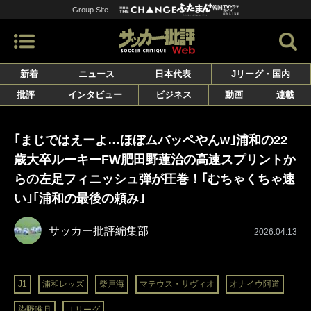
Group Site
新着
ニュース
日本代表
Jリーグ・国内
批評
インタビュー
ビジネス
動画
連載
｢まじではえーよ…ほぼムバッペやんw｣浦和の22
歳大卒ルーキーFW肥田野蓮治の高速スプリントか
らの左足フィニッシュ弾が圧巻！｢むちゃくちゃ速
い｣｢浦和の最後の頼み｣
サッカー批評編集部
2026.04.13
J1
浦和レッズ
柴戸海
マテウス・サヴィオ
オナイウ阿道
染野唯月
Ｊリーグ