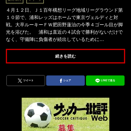
４月１２日、Ｊ１百年構想リーグ地域リーグラウンド第
１０節で、浦和レッズはホームで東京ヴェルディと対
戦。大卒ルーキーＦＷ肥田野蓮治の今季４ゴール目が脚
光を浴びた。 浦和は直近の４試合で勝利がないだけで
なく、守備陣に負傷者が続出しているために…
続きを読む
ツイート
シェア
LINEで送る