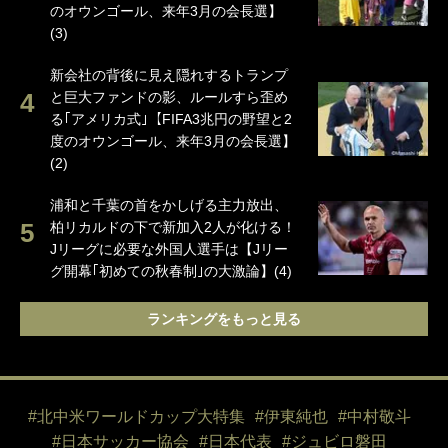
のオウンゴール、来年3月の会長選】
(3)
新会社の背後に見え隠れするトランプ
と巨大ファンドの影、ルールすら歪め
る｢アメリカ式｣【FIFA3兆円の野望と2
度のオウンゴール、来年3月の会長選】
(2)
浦和と千葉の首をかしげる主力放出、
柏リカルドの下で新加入2人が化ける！
Jリーグに必要な外国人選手は【Jリー
グ開幕｢初めての秋春制｣の大激論】(4)
ランキングをもっと見る
#北中米ワールドカップ大特集
#伊東純也
#中村敬斗
#日本サッカー協会
#日本代表
#ジュビロ磐田