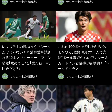
サッカー批評編集部
サッカー批評編集部
レッズ選手の顔ぷっくりシール
これが100億の男!?｢ガチでバケ
だけじゃない！J1浦和愛を試さ
モンやん｣佐野海舟の“一人で完
れる12本入りクーピーにファン
結”ボール奪取からのワンツー＆
騒然｢攻めてるな｣｢愛だねーｗ｣
カットイン右足弾が衝撃的！ ｢ワ
｢4色だけ?」
ールドクラス｣
サッカー批評編集部
サッカー批評編集部