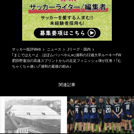
サッカー批評Web
ニュース
Jリーグ・国内
｢まじではえーよ…ほぼムバッペやんw｣浦和の22歳大卒ルーキーFW
肥田野蓮治の高速スプリントからの左足フィニッシュ弾が圧巻！｢む
ちゃくちゃ速い｣｢浦和の最後の頼み｣
関連記事