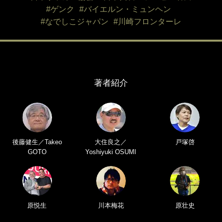
#ゲンク
#バイエルン・ミュンヘン
#なでしこジャパン
#川崎フロンターレ
著者紹介
後藤健生／Takeo
大住良之／
戸塚啓
GOTO
Yoshiyuki OSUMI
原悦生
川本梅花
原壮史