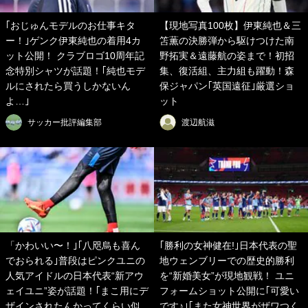
｢おじゅんモデルのお仕事キタ
【現地写真100枚】伊東純也＆三
ー！｣ゲンク伊東純也の着用4カ
笘薫の決勝弾から駆けつけた南
ット公開！ クラブロゴ10周年記
野拓実＆遠藤航の姿まで！初招
念特別シャツが話題！｢純也モデ
集、復活組、主力組も躍動！森
ルにされたら買うしかないん
保ジャパン｢英国遠征｣厳選ショ
よ…｣
ット
サッカー批評編集部
渡辺航滋
「かわいい〜！｣｢八咫烏も喜ん
｢勝利の女神健在!｣日本代表の聖
でおられる｣普段はピンクユニの
地ウェンブリーでの歴史的勝利
人気アイドルの日本代表“新アウ
を“新婚美女”が現地観戦！ ユニ
ェイユニ”姿が話題！｢まこ用にデ
フォームショット公開に｢可愛い
ザインされたんかってくらい似
です♪｣｢また女神世界がザワつく