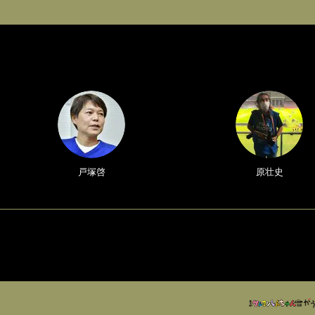
戸塚啓
原壮史