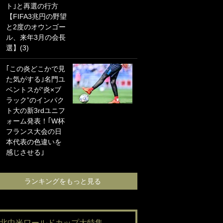
ト｣と再選の行方
海の夕日”新アウェ
【FIFA3兆円の野望
イユニに大反響｢か
と2度のオウンゴー
っこよすぎ｣｢革新
ル、来年3月の会長
的｣｢ソソられる！｣
選】(3)
｢お土産最高すぎ
｢この炎どこかで見
笑｣｢どうやって入
た気がする｣名門ユ
手？｣ブライトン帰
ベントスが“炎×ブ
還の三笘薫、同僚
ラック”のインパク
に“ポケカ”をプレゼ
ト大の新3rdユニフ
ント！｢薫の笑顔見
ォーム発表！｢W杯
れてよかった｣｢大
フランス大会の日
喜びのリュテル可
本代表の色違いを
愛すぎ｣
感じさせる｣
ランキングをも
ランキングをもっと見る
#北中米ワールドカップ大特集