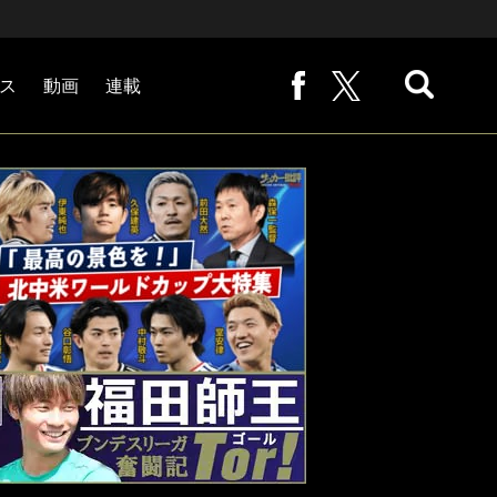
ス
動画
連載
熊崎敬の「路地から始まる処世術」
下田恒幸の「10倍面白くなるサッカー中継の見方」
サッカー批評PHOTOギャラリー「ピッチの焦点」
後藤健生の「蹴球放浪記」
原悦生PHOTOギャラリー「サッカー遠近」
「だれかに言いたくなる記録」
福田師王「ブンデスリーガ奮闘記 Tor!」
大住良之の「この世界のコーナーエリアから」