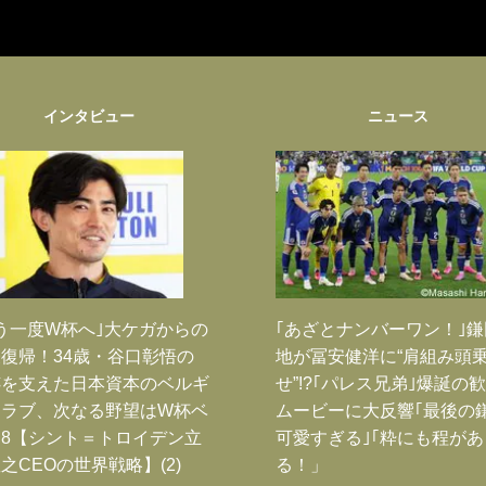
インタビュー
ニュース
う一度W杯へ｣大ケガからの
｢あざとナンバーワン！｣
復帰！34歳・谷口彰悟の
地が冨安健洋に“肩組み頭
跡を支えた日本資本のベルギ
せ”!?｢パレス兄弟｣爆誕の
クラブ、次なる野望はW杯ベ
ムービーに大反響｢最後の
8【シント＝トロイデン立
可愛すぎる｣｢粋にも程があ
之CEOの世界戦略】(2)
る！」