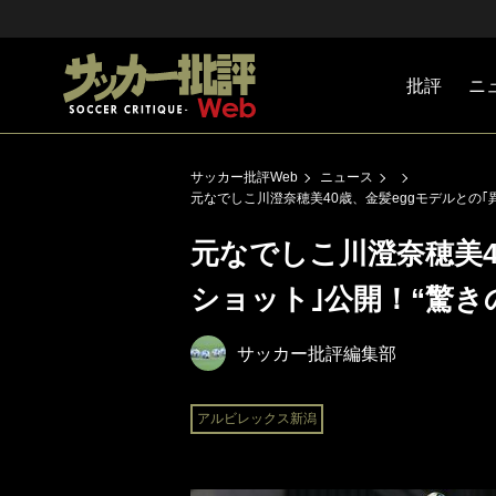
批評
ニ
Jリーグ
戦術
注目選手
海外サッ
監督
マネー
チームマ
日本代表
サッカー批評Web
ニュース
元なでしこ川澄奈穂美40歳、金髪eggモデルとの｢
元なでしこ川澄奈穂美4
ショット｣公開！“驚き
サッカー批評編集部
アルビレックス新潟