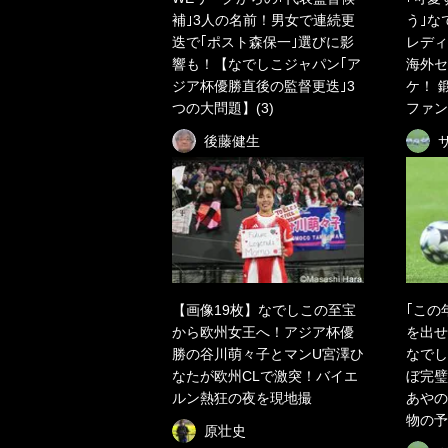
補｣3人の名前！男女で連続更
う｣な
迭で｢ポスト森保一｣選びに影
レディ
響も！【なでしこジャパン｢ア
海外セ
ジア杯優勝直後の監督更迭｣3
ケ！ 
つの大問題】(3)
ファン
後藤健生
【画像19枚】なでしこの至宝
｢この
から欧州女王へ！アジア杯優
を出せ
勝の谷川萌々子とマンU宮澤ひ
なでし
なたが欧州CLで激突！バイエ
ぼ完璧
ルン熱狂の夜を現地撮
あやの
物の予
原壮史