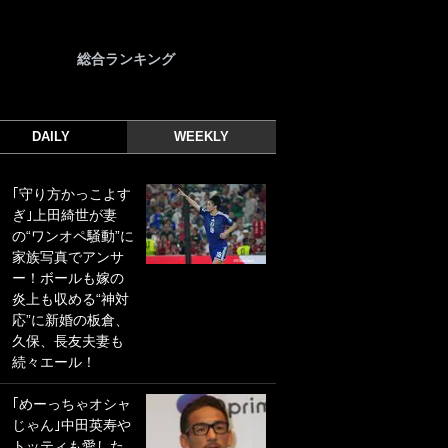
総合ランキング
DAILY
WEEKLY
｢守り方かっこよす
｢光の速さじゃん｣
ぎ｣上田綺世が妻
｢えっぐいミドル｣
の“ワンオペ騒動”に
ドイツ名門移籍の
家族写真でアンサ
日本代表23歳ボラ
ー！ボールも嫁の
ンチ、移籍後初ゴ
炎上も収める“神対
ールに驚愕！｢見た
応”に新婚の板倉、
事ないシュートや｣
久保、長友夫妻も
｢聡がどんどん遠く
続々エール！
なっていく」
｢めーっちゃオシャ
｢誰が止めれんねん
じゃん｣中田英寿や
w｣フェイエ上田綺
トッティも愛した
世の“神コース”弾丸