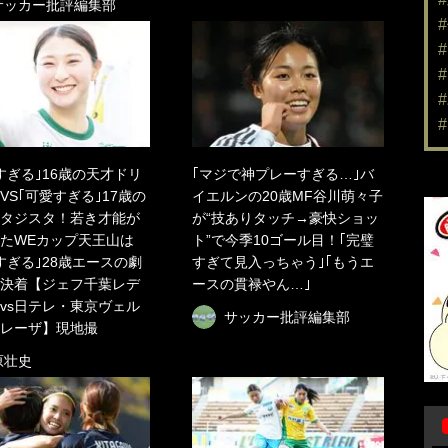
サッカー批評編集部
すぎる｣16歳の天才ドリ
｢マジで神プレーすぎる…｣バ
VS｢可愛すぎる｣17歳の
イエルンの20歳MF谷川萌々子
タジスタ！若き才能が
が“技ありタッチ→豪快ショッ
たWEカップ天王山は
ト”で今季10ゴール目！｢完璧
すぎる｣28歳エースの劇
すぎて見入っちゃう｣｢もうエ
決着【ジェフ千葉レデ
ースの貫禄やん…｣
vs日テレ・東京ヴェル
サッカー批評編集部
レーザ】現地撮
原壮史