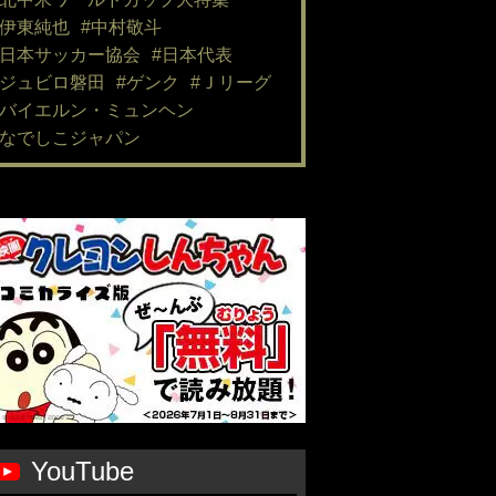
#伊東純也
#中村敬斗
#日本サッカー協会
#日本代表
#ジュビロ磐田
#ゲンク
#Ｊリーグ
#バイエルン・ミュンヘン
#なでしこジャパン
YouTube