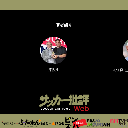
著者紹介
原悦生
大住良之／Y