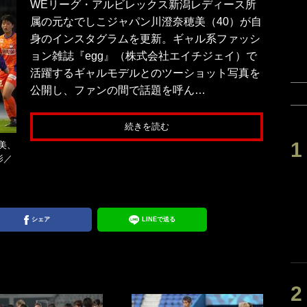
WEリーグ・アルビレックス新潟レディース所
属の元なでしこジャパン川澄奈穂美（40）が自
身のインスタグラムを更新。ギャル系ファッシ
ョン雑誌『egg』（株式会社エイチジェイ）で
活躍するギャルモデルとのツーショット写真を
公開し、ファンの間で話題を呼ん…
続きを読む
美、
影／
シェア
LINEで送る