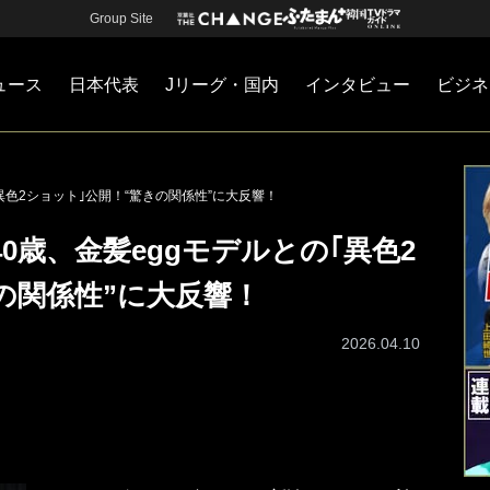
Group Site
ュース
日本代表
Jリーグ・国内
インタビュー
ビジネ
・国内
カー
ネジメント
Jリーグ・国内
戦術
注目選手
海外サッカー
監督
マネー
チームマネジメント
日本代表
異色2ショット｣公開！“驚きの関係性”に大反響！
0歳、金髪eggモデルとの｢異色2
の関係性”に大反響！
2026.04.10