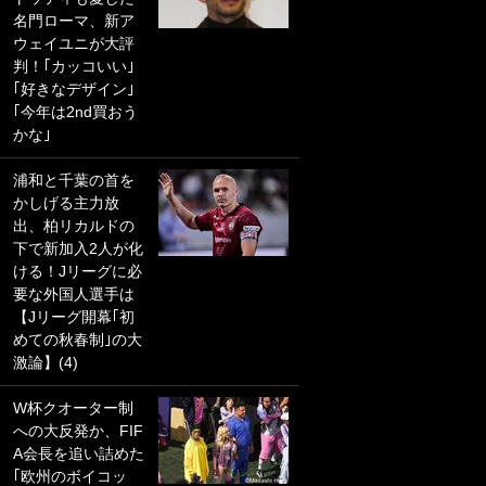
名門ローマ、新ア
PKにイタリア代表
ウェイユニが大評
GKも成す術なし！
判！｢カッコいい｣
｢ノーチャンスすぎ
｢好きなデザイン｣
るわ｣｢綺世のPKの
｢今年は2nd買おう
上手さは世界屈指
かな｣
かも｣
浦和と千葉の首を
｢また敬斗が魚に
かしげる主力放
笑｣菅原由勢がW杯
出、柏リカルドの
戦士の夏休み秘蔵
下で新加入2人が化
ショット公開！ 川
ける！Jリーグに必
口春奈と結婚のモ
要な外国人選手は
テ男も登場で｢写真
【Jリーグ開幕｢初
全部楽しそう｣｢タ
めての秋春制｣の大
ケの水中かわいす
激論】(4)
ぎる」
W杯クオーター制
｢セカンドで決まり
への大反発か、FIF
だな｣19歳の日本代
A会長を追い詰めた
表MFが加入したス
｢欧州のボイコッ
ペイン名門、“地中