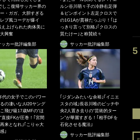
でしこ復帰サッカー界の
ルン谷川萌々子の冷静右足弾
ー・ガガ、大胆すぎる
＆ピンポイント左足クロスで
レブ風コーデが爆イ
の1G1Aが貫禄たっぷり！｢は
鍛え上げられた肉体美に
っきり言って別格｣｢クロスの
大興奮
質たけー｣と称賛続々
サッカー批評編集部
サッカー批評編集部
年代の女子でこのパワー
｢ジダンみたいな余裕｣｢イニエ
るの凄いな｣U20ヤング
スタの域｣長谷川唯のピッチ中
こ飛び級17歳MFの“ほ
央2人置き去りの“芸術的ター
”直接FKが圧巻！｢宮間
ン”が華麗すぎる！｢相手DFを
再来となれ｣｢こりゃ大
石化させる魔法｣
感｣
サッカー批評編集部