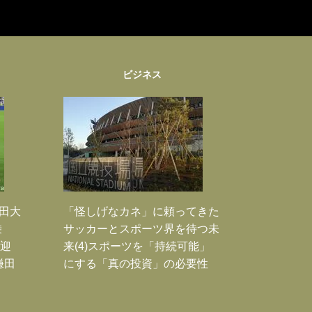
ビジネス
鎌田大
「怪しげなカネ」に頼ってきた
乗
サッカーとスポーツ界を待つ未
歓迎
来(4)スポーツを「持続可能」
鎌田
にする「真の投資」の必要性