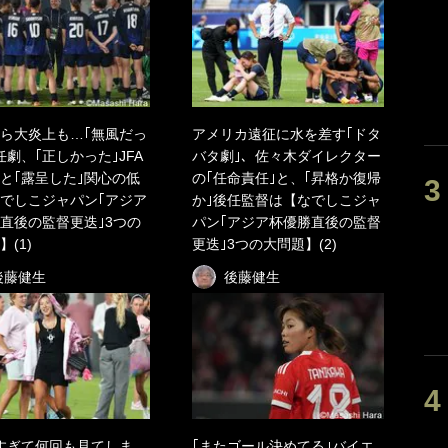
ら大炎上も…｢無風だっ
アメリカ遠征に水を差す｢ドタ
任劇、｢正しかった｣JFA
バタ劇｣、佐々木ダイレクター
と｢露呈した｣関心の低
の｢任命責任｣と、｢昇格か復帰
でしこジャパン｢アジア
か｣後任監督は【なでしこジャ
直後の監督更迭｣3つの
パン｢アジア杯優勝直後の監督
】(1)
更迭｣3つの大問題】(2)
後藤健生
後藤健生
すぎて何回も見てしま
｢またゴール決めてる｣バイエ