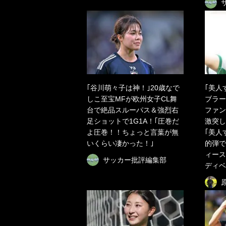
｢谷川萌々子は神！｣20歳なで
｢美人
しこ至宝MFが欧州女子CL舞
ブラー
台で絶品スルーパス＆強烈右
ファン
足ショットで1G1A！｢圧巻だ
激突し
よ圧巻！！ちょっと言葉が無
｢美人
いくらい凄かった！｣
的弾で
ィース
サッカー批評編集部
ディベ