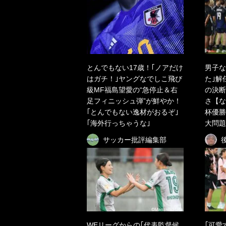
とんでもない17歳！｢ノアだけ
男子な
はガチ！｣ヤングなでしこ飛び
た｣解
級MF福島望愛の“急停止＆右
の決断
足フィニッシュ弾”が鮮やか！
さ【な
｢とんでもない逸材がおるぞ｣
杯優勝
｢海外行っちゃうな｣
大問題
サッカー批評編集部
WEリーグからの｢代表監督候
｢可愛