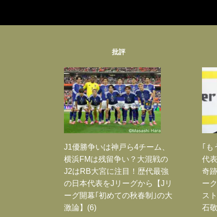
批評
J1優勝争いは神戸ら4チーム、
｢も
横浜FMは残留争い？大混戦の
代表
J2はRB大宮に注目！歴代最強
奇
の日本代表をJリーグから【Jリ
ー
ーグ開幕｢初めての秋春制｣の大
スト
激論】(6)
石敬