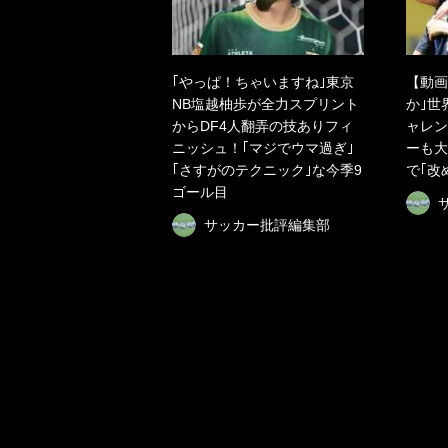
｢やっぱ！ちゃいますね｣東京
【動画
NB塩越柚歩が全力スプリント
か｣世
からDF4人翻弄の技ありフィ
ャレン
ニッシュ！｢マジでウマ過ぎ｣
ーも大
｢さすがのテクニック｣な今季9
で｢改
ゴール目
サッカー批評編集部