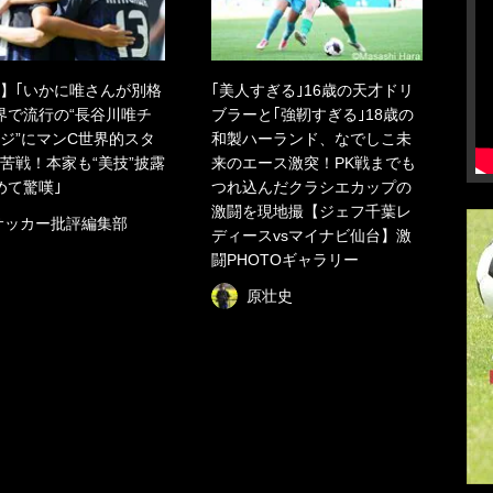
】｢いかに唯さんが別格
｢美人すぎる｣16歳の天才ドリ
界で流行の“長谷川唯チ
ブラーと｢強靭すぎる｣18歳の
ジ”にマンC世界的スタ
和製ハーランド、なでしこ未
苦戦！本家も“美技”披露
来のエース激突！PK戦までも
めて驚嘆｣
つれ込んだクラシエカップの
激闘を現地撮【ジェフ千葉レ
サッカー批評編集部
ディースvsマイナビ仙台】激
闘PHOTOギャラリー
原壮史