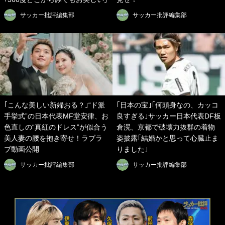
サッカー批評編集部
サッカー批評編集部
｢こんな美しい新婦おる？｣“ド派
｢日本の宝｣｢何頭身なの、カッコ
手挙式”の日本代表MF堂安律、お
良すぎる｣サッカー日本代表DF板
色直しの“真紅のドレス”が似合う
倉滉、京都で破壊力抜群の着物
美人妻の腰を抱き寄せ！ラブラ
姿披露｢結婚かと思って心臓止ま
ブ動画公開
りました｣
サッカー批評編集部
サッカー批評編集部