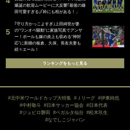
爆誕の歓迎ムービーに大反響｢最後の鎌
田可愛すぎる｣｢粋にも程がある！」
｢守り方かっこよすぎ｣上田綺世が妻
の“ワンオペ騒動”に家族写真でアンサ
ー！ボールも嫁の炎上も収める“神対
応”に新婚の板倉、久保、長友夫妻も
続々エール！
ランキングをもっと見る
#北中米ワールドカップ大特集
#Ｊリーグ
#伊東純也
#中村敬斗
#日本サッカー協会
#日本代表
#ジュビロ磐田
#ベガルタ仙台
#松木玖生
#なでしこジャパン