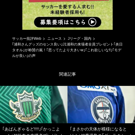
サッカー批評Web
ニュース
Jリーグ・国内
｢浦和さんグッズのセンス良い｣J1浦和の来場者全員プレゼント｢炎日
タオル｣が称賛の嵐！｢思ってたより大きいw｣｢これ欲しいな!!｣｢モデ
ルが良い｣の声
関連記事
｢あばんぎゃるど!!!!｣｢かっこよ
｢まさかの天体が模様になると