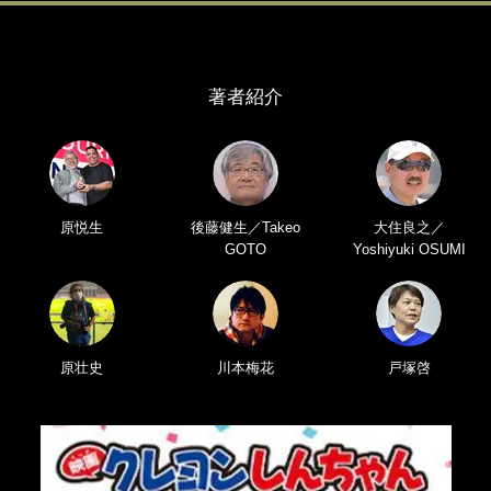
著者紹介
原悦生
後藤健生／Takeo
大住良之／
GOTO
Yoshiyuki OSUMI
原壮史
川本梅花
戸塚啓