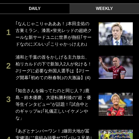
DAILY
WEEKLY
｢なんじゃこりゃあああ！｣本田圭佑の
古巣ミラン、漆黒×蛍光レッドの超絶ク
ールな新サードユニに世界が熱狂｢サー
ドなのにズルい｣｢こりゃかっけえわ｣
浦和と千葉の首をかしげる主力放出、
柏リカルドの下で新加入2人が化ける！
Jリーグに必要な外国人選手は【Jリー
グ開幕｢初めての秋春制｣の大激論】(4)
｢知念さんを煽ってたのと同じ人？｣鹿
島・鈴木優磨、大逆転勝利後の“超・優
等生インタビュー”が話題！｢試合中と
のギャップw｣｢礼儀正しいイケメンや
な」
｢あざとナンバーワン！｣鎌田大地が冨
安健洋に“肩組み頭乗せ”!?｢パレス兄弟｣