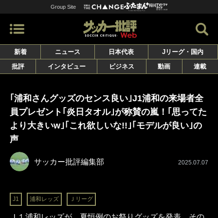
Group Site
新着
ニュース
日本代表
Jリーグ・国内
批評
インタビュー
ビジネス
動画
連載
｢浦和さんグッズのセンス良い｣J1浦和の来場者全
員プレゼント｢炎日タオル｣が称賛の嵐！｢思ってた
より大きいw｣｢これ欲しいな!!｣｢モデルが良い｣の
声
サッカー批評編集部
2025.07.07
J1
浦和レッズ
Ｊリーグ
Ｊ１浦和レッズが、夏恒例のお祭りグッズを発表。その