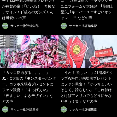
ー！｣J3松本の来場者プレゼント
は！｣J3鹿児島の｢ギャラクシー｣
が称賛の嵐！｢いいね！ 奇抜な
ユニフォームが大好評！｢聖闘士
デザイン！｣｢後ろのガンズくん
星矢｣｢キーパーユニすごいオシ
は可愛い｣の声
ャレ…!!!!｣などの声
サッカー批評編集部
サッカー批評編集部
「カッコ良過ぎる。。。、」
「うわ！ 欲しい！」J1浦和のク
J1・C大阪の「モンスターハンタ
ラブW杯向け来場者プレゼント
ー」コラボ来場者プレゼントに
にファン興奮！「かっちょいい
ファン歓喜！「すっげぇや」
そして、誇らしい」「これ付け
「羨ましい、よきデザイン」な
とけばアメリカでもどうにかな
どの声
りそう！笑」などの声
サッカー批評編集部
サッカー批評編集部