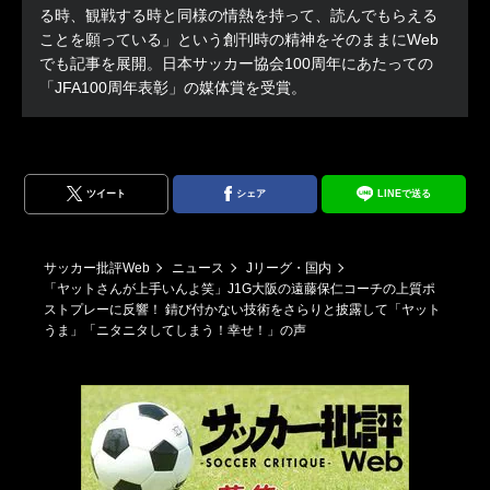
る時、観戦する時と同様の情熱を持って、読んでもらえる
ことを願っている」という創刊時の精神をそのままにWeb
でも記事を展開。日本サッカー協会100周年にあたっての
「JFA100周年表彰」の媒体賞を受賞。
ツイート
シェア
LINEで送る
サッカー批評Web
ニュース
Jリーグ・国内
「ヤットさんが上手いんよ笑」J1G大阪の遠藤保仁コーチの上質ポ
ストプレーに反響！ 錆び付かない技術をさらりと披露して「ヤット
うま」「ニタニタしてしまう！幸せ！」の声