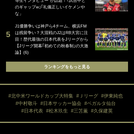
等生インタビュー”が話題！｢試合中と
のギャップw｣｢礼儀正しいイケメンや
な」
J1優勝争いは神戸ら4チーム、横浜FM
は残留争い？大混戦のJ2はRB大宮に注
目！歴代最強の日本代表をJリーグから
【Jリーグ開幕｢初めての秋春制｣の大激
論】(6)
ランキングをもっと見る
#北中米ワールドカップ大特集
#Ｊリーグ
#伊東純也
#中村敬斗
#日本サッカー協会
#ベガルタ仙台
#日本代表
#松木玖生
#三笘薫
#久保建英