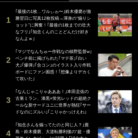
｢最後の1枚…ワルぃゎ〜｣鈴木優磨が激
勝翌日に写真12枚投稿→渾身の“煽りシ
ョット”に興奮！｢最後の1枚までの壮大
なフリ｣｢知念くんのことどんだけ好き
なんよｗ｣
｢マジでなんちゅー作戦なの槙野監督w｣
ベンチ前に掲げられた｢マテ茶｣｢白い
犬｣｢爆弾｣｢合コン｣のイラスト入り作戦
ボードにファン困惑！｢想像よりデカく
て吹いた｣
｢なんじゃこりゃあああ！｣本田圭佑の
古巣ミラン、漆黒×蛍光レッドの超絶ク
ールな新サードユニに世界が熱狂｢サー
ドなのにズルい｣｢こりゃかっけえわ｣
｢知念さんを煽ってたのと同じ人？｣鹿
島・鈴木優磨、大逆転勝利後の“超・優