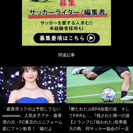
関連記事
「森香澄コラボは予想してない
｢断たれた｣UEFA加盟の道、そし
wwwwww」人気女子アナ・森香
てFIFAも…、｢残された唯一の道
澄のJ1・FC東京のユニフォーム
【トランプに｢狙われた｣世界最
姿にファン歓喜！「嘘だよ
大の島、同サッカー協会の｢一足