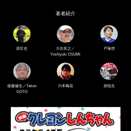
著者紹介
原壮史
大住良之／
戸塚啓
Yoshiyuki OSUMI
後藤健生／Takeo
川本梅花
原悦生
GOTO