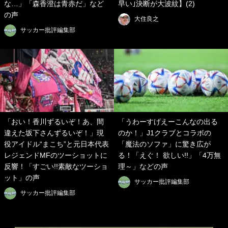
な…」「森香澄は青赤だ」など
早い｣決断が大波紋】(2)
の声
大住良之
サッカー批評編集部
「おい！香川ずるいぞ！あ、間
「うわーすげえーこんなの出る
違えた坂下さんずるいぞ！」現
のか！」J1クラブとコラボの
役アイドル“まこち”と元日本代表
「魔法のソファ」に驚き広が
レジェンドMFのツーショットに
る！「えぐ！ 欲しい!!」「4万無
反響！「すごい!!素敵なツーショ
理～」などの声
ット」の声
サッカー批評編集部
サッカー批評編集部