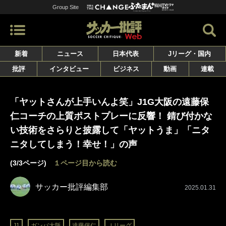
Group Site
新着
ニュース
日本代表
Jリーグ・国内
批評
インタビュー
ビジネス
動画
連載
「ヤットさんが上手いんよ笑」J1G大阪の遠藤保
仁コーチの上質ポストプレーに反響！ 錆び付かな
い技術をさらりと披露して「ヤットうま」「ニタ
ニタしてしまう！幸せ！」の声
(3/3ページ)
１ページ目から読む
サッカー批評編集部
2025.01.31
J1
ガンバ大阪
遠藤保仁
Ｊリーグ